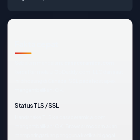
Fakta cepat
Sebelum mendalam:
casaceramica.com
terdaftar melalui GoDaddy.com, LLC dan saat
ini dihosting di Canada. SSL pada host apex
mengembalikan: OK.
Status TLS / SSL
Handshake TLS ke casaceramica.com
mengembalikan: OK. Browser modern akan
memperingatkan pengguna ketika ini gagal.