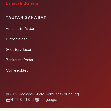
Bahasa Indonesia
TAUTAN SAHABAT
AmannafmRadar
CltconliScan
GreatcryRadar
BanksumsRadar
CoffeeclSec
© 2026 RadioeduGuard. Semua hak dilindungi.
HTTPS · TLS 1.3
1 languages