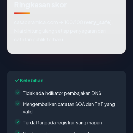
Ringkasan skor
casaceramica.com → 100/100 (
very_safe
).
Nilai dihitung ulang setiap penyegaran dari
catatan publik terbaru.
Kelebihan
Tidak ada indikator pembajakan DNS
Mengembalikan catatan SOA dan TXT yang
valid
Terdaftar pada registrar yang mapan