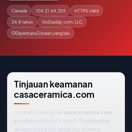
Canada
104.21.64.209
HTTPS Valid
24.8 tahun
GoDaddy.com, LLC
Diperbarui
3 bulan yang lalu
Tinjauan keamanan
casaceramica.com
Catatan publik untuk
casaceramica.com
kembali sekitar 24.8 tahun. Digabungkan
dengan status SSL langsung, mereka