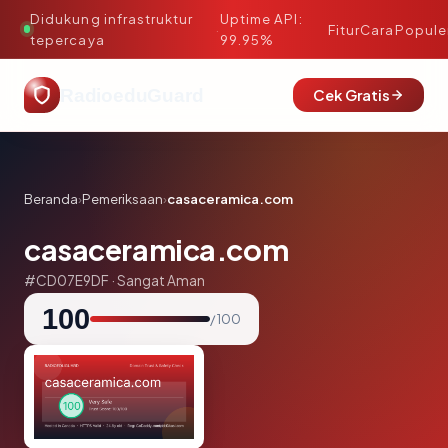
Didukung infrastruktur
Uptime API:
·
Fitur
Cara
Popule
tepercaya
99.95%
RadioeduGuard
Cek Gratis
Beranda
›
Pemeriksaan
›
casaceramica.com
casaceramica.com
#CD07E9DF · Sangat Aman
100
/ 100