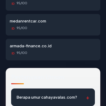
95/100
ID
medanrentcar.com
95/100
ID
armada-finance.co.id
95/100
ID
Pertanyaan Umum
Berapa umur cahayavalas.com?