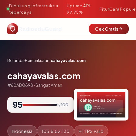
Didukung infrastruktur
Uptime API:
·
Fitur
Cara
Popule
tepercaya
99.95%
RadioeduGuard
Cek Gratis
Beranda
›
Pemeriksaan
›
cahayavalas.com
cahayavalas.com
#60AD0898 · Sangat Aman
95
/ 100
Indonesia
103.6.52.130
HTTPS Valid