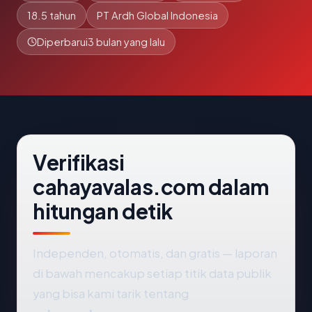
18.5 tahun
PT Ardh Global Indonesia
Diperbarui
3 bulan yang lalu
Verifikasi
cahayavalas.com dalam
hitungan detik
Independen, otomatis, dan gratis — laporan
di bawah mencakup setiap titik data publik
yang bisa kami tarik tentang