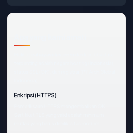
Apa yang kami amati
Melihat
cahayavalas.com
dari luar, titik data
terpenting adalah negara hosting (Indonesia),
status SSL (OK), dan registrar (PT Ardh Global
Indonesia).
Enkripsi (HTTPS)
Pemeriksaan HTTPS mengembalikan OK.
Sertifikat TLS yang valid adalah minimum
mutlak yang harus dimiliki situs modern.