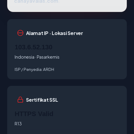
cahayavalas.com
.
Alamat IP · Lokasi Server
103.6.52.130
Indonesia · Pasarkemis
ISP / Penyedia:
ARDH
Sertifikat SSL
HTTPS Valid
R13