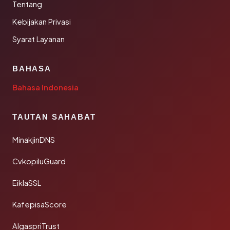
Tentang
Kebijakan Privasi
Syarat Layanan
BAHASA
Bahasa Indonesia
TAUTAN SAHABAT
MinakjinDNS
CvkopiluGuard
EiklaSSL
KafepisaScore
AlgaspriTrust