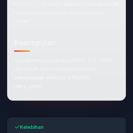
Indonesia, SSL valid — biasanya mencakup baik
bisnis sah maupun cangkang yang diganti
merek.
Kesimpulan
Setelah memadukan sinyal DNS, TLS, RDAP,
dan GeoIP, skor otomatis kami untuk
cahayavalas.com
ada di
95/100
(
very_safe
).
Kelebihan