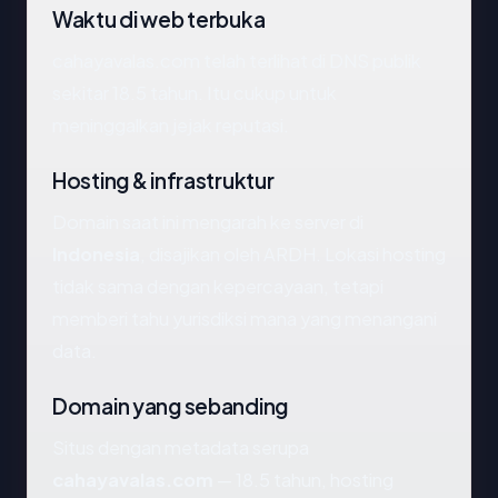
Waktu di web terbuka
cahayavalas.com telah terlihat di DNS publik
sekitar 18.5 tahun. Itu cukup untuk
meninggalkan jejak reputasi.
Hosting & infrastruktur
Domain saat ini mengarah ke server di
Indonesia
, disajikan oleh ARDH. Lokasi hosting
tidak sama dengan kepercayaan, tetapi
memberi tahu yurisdiksi mana yang menangani
data.
Domain yang sebanding
Situs dengan metadata serupa
cahayavalas.com
— 18.5 tahun, hosting