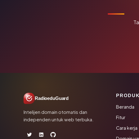
Ta
PRODU
RadioeduGuard
Beranda
Intelijen domain otomatis dan
Fitur
independen untuk web terbuka.
Cara kerja
Domain ya