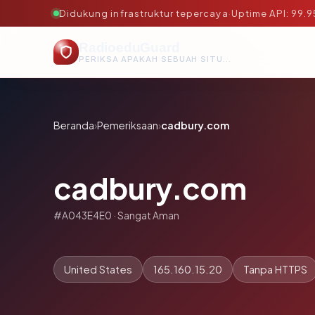
Didukung infrastruktur tepercaya
·
Uptime API: 99.
RadioeduGuard
PERIKSA APAKAH SEBUAH SITUS AMAN, TEPERCAYA, DAN TERVERIFIKASI DALAM HITUNGAN DETIK.
Beranda
›
Pemeriksaan
›
cadbury.com
cadbury.com
#A043E4E0 · Sangat Aman
United States
165.160.15.20
Tanpa HTTPS