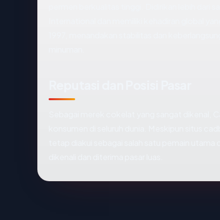
permen berkualitas tinggi. Didirikan lebih dari 
International dan memiliki kehadiran global ya
1997, menandakan stabilitas dan keberlangsu
minuman.
Reputasi dan Posisi Pasar
Sebagai merek cokelat yang sangat dikenal, Ca
konsumen di seluruh dunia. Meskipun situs c
tetap diakui sebagai salah satu pemain utama 
dikenali dan diterima pasar luas.