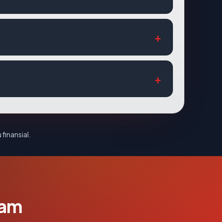
 finansial.
lam