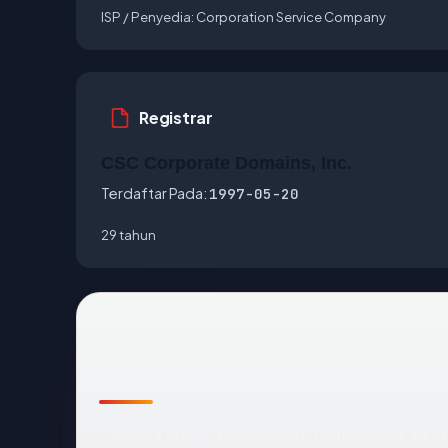
ISP / Penyedia:
Corporation Service Company
Registrar
CSC Corporate Domains, Inc.
Terdaftar Pada:
1997-05-20
29 tahun
Profil Merek Cadbury
Cadbury adalah perusahaan multinasional yang