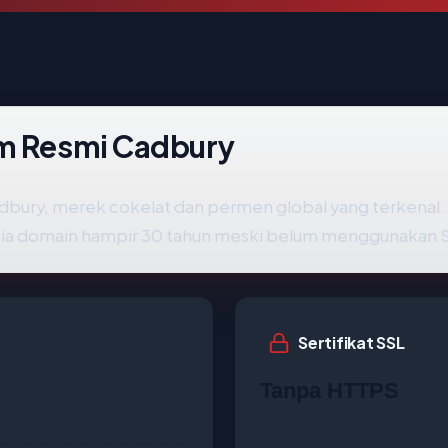
om Resmi Cadbury
bury, merek cokelat dan permen global yang terkenal. Si
sia domain hampir 30 tahun meski belum menggunakan 
Sertifikat SSL
Tanpa HTTPS