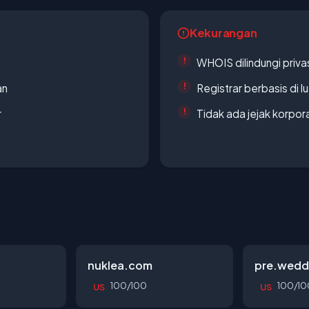
Kekurangan
WHOIS dilindungi priva
an
Registrar berbasis di l
r
Tidak ada jejak korpora
nuklea.com
pre.wedd
100/100
100/10
US
US