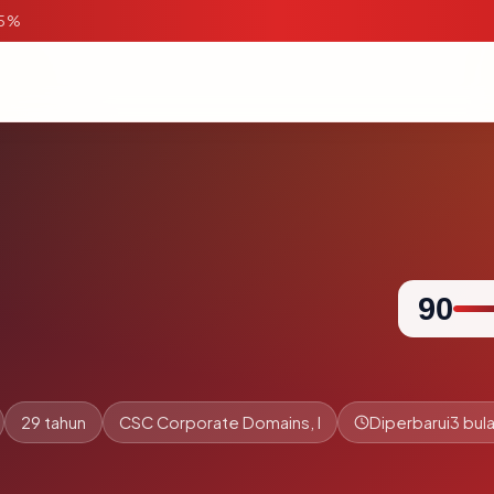
95%
90
29 tahun
CSC Corporate Domains, I
Diperbarui
3 bula