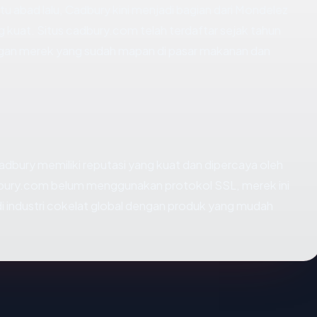
satu abad lalu, Cadbury kini menjadi bagian dari Mondelez
ng kuat. Situs cadbury.com telah terdaftar sejak tahun
ngan merek yang sudah mapan di pasar makanan dan
dbury memiliki reputasi yang kuat dan dipercaya oleh
adbury.com belum menggunakan protokol SSL, merek ini
di industri cokelat global dengan produk yang mudah