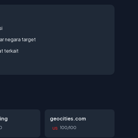
si
uar negara target
t terkait
ing
geocities.com
0
100/100
US