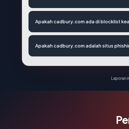
Apakah cadbury.com ada di blocklist k
Apakah cadbury.com adalah situs phish
Laporan in
Pe