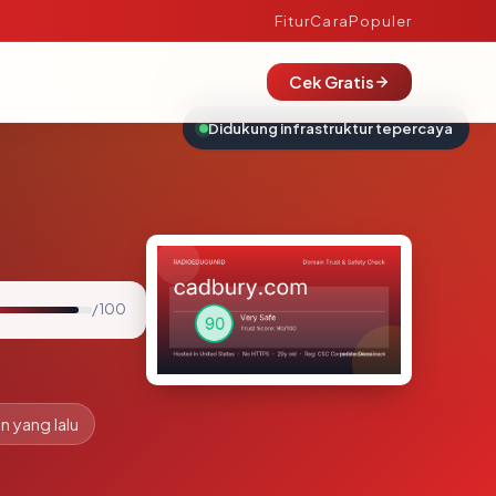
Fitur
Cara
Populer
Cek Gratis
Didukung infrastruktur tepercaya
/ 100
n yang lalu