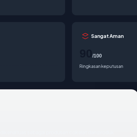
Sangat Aman
90
/100
Ringkasan keputusan
 dikenal luas sebagai produsen cokelat dan produk