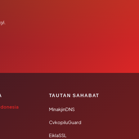
yi.
A
TAUTAN SAHABAT
ndonesia
MinakjinDNS
CvkopiluGuard
EiklaSSL