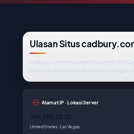
Ulasan Situs cadbury.c
cadbury.com merupakan situs resmi dari Cad
minuman, menunjukkan stabilitas dengan u
Alamat IP · Lokasi Server
165.160.15.20
United States · Las Vegas