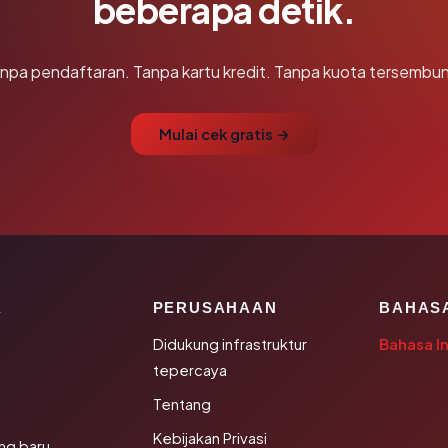
beberapa detik.
npa pendaftaran. Tanpa kartu kredit. Tanpa kuota tersembun
Mulai cek gratis →
K
PERUSAHAAN
BAHAS
Didukung infrastruktur
Bahasa I
tepercaya
Tentang
Kebijakan Privasi
ng baru