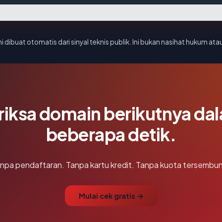
i dibuat otomatis dari sinyal teknis publik. Ini bukan nasihat hukum atau
riksa domain berikutnya da
beberapa detik.
npa pendaftaran. Tanpa kartu kredit. Tanpa kuota tersembun
Mulai cek gratis →