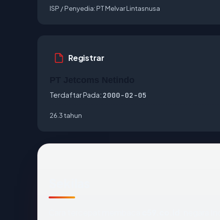
ISP / Penyedia:
PT Melvar Lintasnusa
Registrar
PT Jetcoms Netindo
Terdaftar Pada:
2000-02-05
26.3 tahun
Sekilas
Cara tercepat membaca
c59.co.id
: negara I