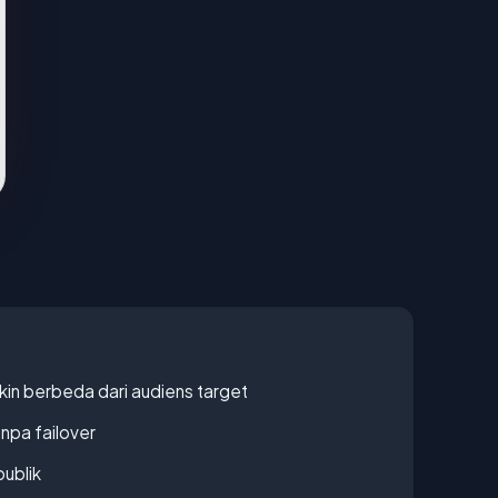
gkin berbeda dari audiens target
npa failover
publik