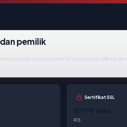
 dan pemilik
ran pertama. Data infrastruktur publik pada
c59.co.id
a
Sertifikat SSL
HTTPS Valid
R13