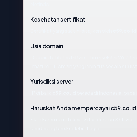
Netindo.
Kesehatan sertifikat
Sertifikat yang saat ini disajikan oleh
c59.co.id
Usia domain
Domain telah terdaftar selama sekitar 26.3 
"mature". Domain yang lebih tua secara statisti
Yurisdiksi server
IP di balik
c59.co.id
berada di Indonesia, pada 
Haruskah Anda mempercayai c59.co.id
Skor kami murni teknis. Situs dengan SSL valid
cenderung berskor lebih tinggi.