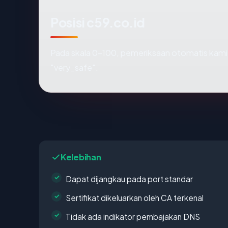
Posisi c59.co.id
Pada skala 0-100, pemeriksaan otomatis ka
"very_safe".
Kelebihan
Dapat dijangkau pada port standar
Sertifikat dikeluarkan oleh CA terkenal
Tidak ada indikator pembajakan DNS