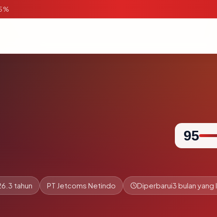
95%
95
26.3 tahun
PT Jetcoms Netindo
Diperbarui
3 bulan yang l