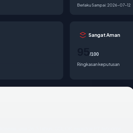
Berlaku Sampai:
2026-07-12
Sangat Aman
95
/100
Ringkasan keputusan
ndonesia, usia 26.3 tahun, SSL OK, registrar PT Jetcoms