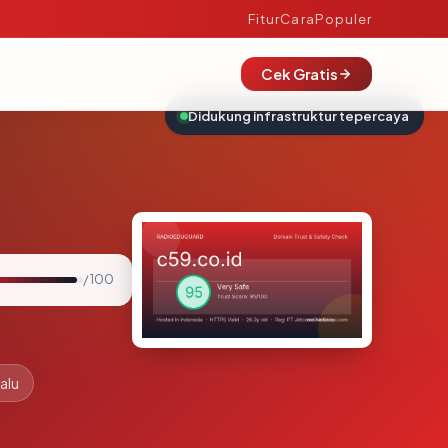
Fitur
Cara
Populer
Cek Gratis
Didukung infrastruktur tepercaya
/ 100
alu