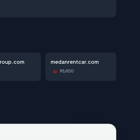
roup.com
medanrentcar.com
95/100
ID