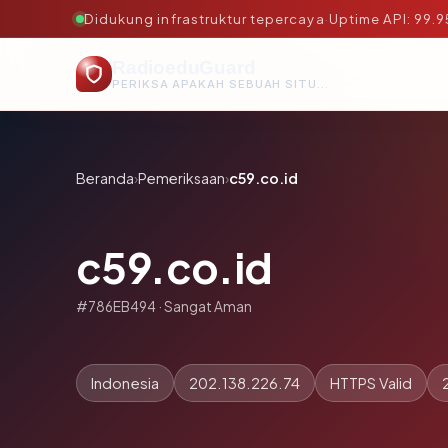
Didukung infrastruktur tepercaya
·
Uptime API: 99.
RadioeduGuard
PERIKSA APAKAH SEBUAH SITUS AMAN, TEPERCAYA, DAN TERVERIFIKASI DALAM HITUNGAN DETIK.
Beranda
›
Pemeriksaan
›
c59.co.id
c59.co.id
#786EB494 · Sangat Aman
Indonesia
202.138.226.74
HTTPS Valid