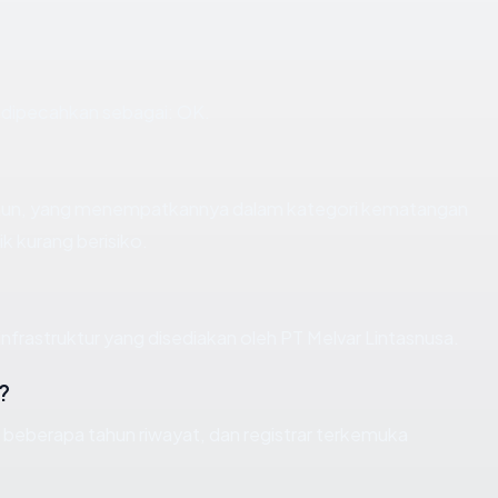
dipecahkan sebagai: OK.
tahun, yang menempatkannya dalam kategori kematangan
k kurang berisiko.
infrastruktur yang disediakan oleh PT Melvar Lintasnusa.
?
, beberapa tahun riwayat, dan registrar terkemuka