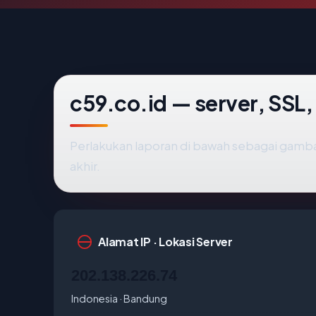
c59.co.id — server, SSL,
Perlakukan laporan di bawah sebagai gamba
akhir.
Alamat IP · Lokasi Server
202.138.226.74
Indonesia · Bandung