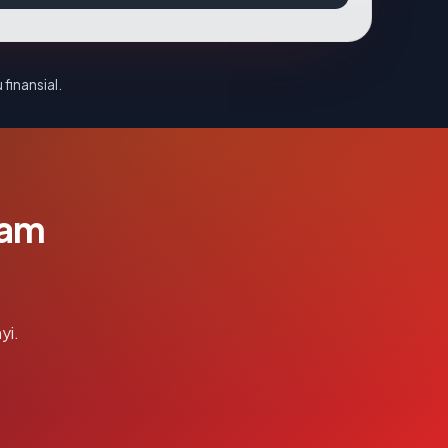
 finansial.
lam
yi.