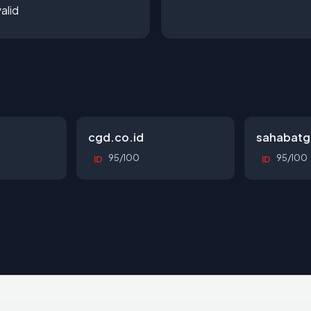
alid
cgd.co.id
sahabatg
95/100
95/100
ID
ID