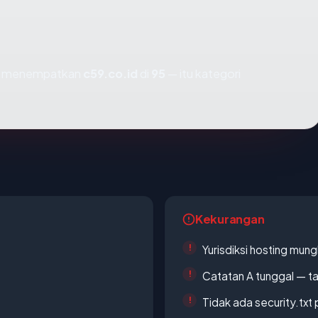
mi menempatkan
c59.co.id
di
95
— itu kategori
Kekurangan
Yurisdiksi hosting mun
Catatan A tunggal — ta
Tidak ada security.txt 