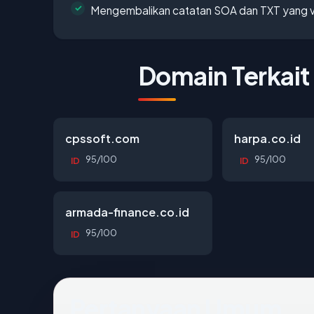
Mengembalikan catatan SOA dan TXT yang v
Domain Terkait
cpssoft.com
harpa.co.id
95/100
95/100
ID
ID
armada-finance.co.id
95/100
ID
Pertanyaan Umum