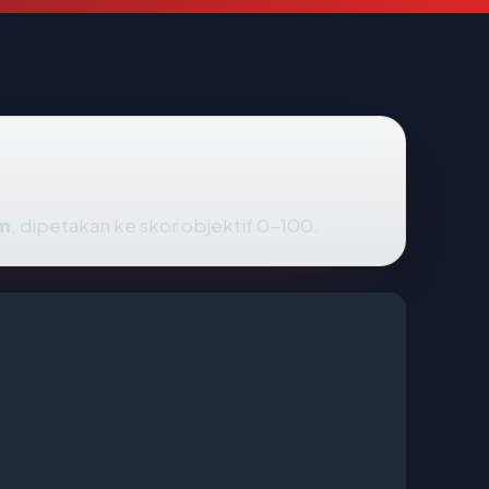
om
, dipetakan ke skor objektif 0-100.