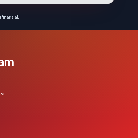
 finansial.
lam
yi.