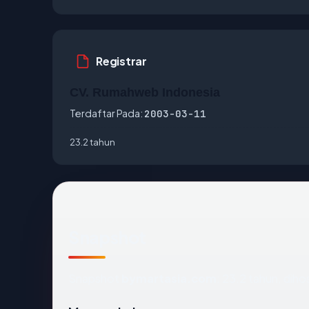
Registrar
CV. Rumahweb Indonesia
Terdaftar Pada:
2003-03-11
23.2 tahun
Snapshot
Snapshot
bymartasia.com
: 23.2 tahun, dih