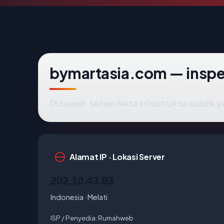
bymartasia.com — inspe
Di bawah: setiap fakta infrastruktur publi
Alamat IP · Lokasi Server
202.10.43.93
Indonesia · Melati
ISP / Penyedia:
Rumahweb