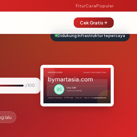
Fitur
Cara
Populer
Cek Gratis
Didukung infrastruktur tepercaya
/ 100
g lalu