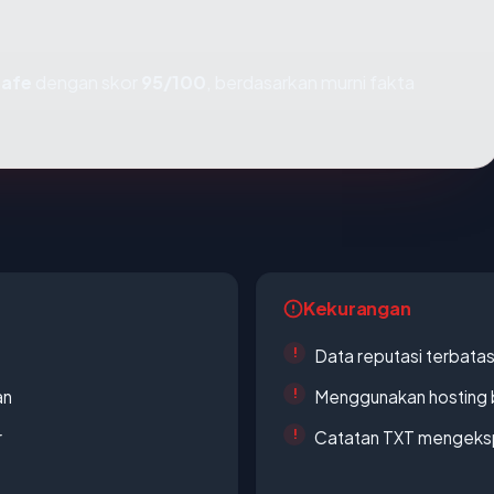
safe
dengan skor
95/100
, berdasarkan murni fakta
Kekurangan
Data reputasi terbata
an
Menggunakan hosting 
r
Catatan TXT mengeksp