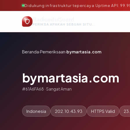
Didukung infrastruktur tepercaya
·
Uptime API: 99.
RadioeduGuard
PERIKSA APAKAH SEBUAH SITUS AMAN, TEPERCAYA, DAN TERVERIFIKASI DALAM HITUNGAN DETIK.
Beranda
›
Pemeriksaan
›
bymartasia.com
bymartasia.com
#61A6FA68 · Sangat Aman
Indonesia
202.10.43.93
HTTPS Valid
23.