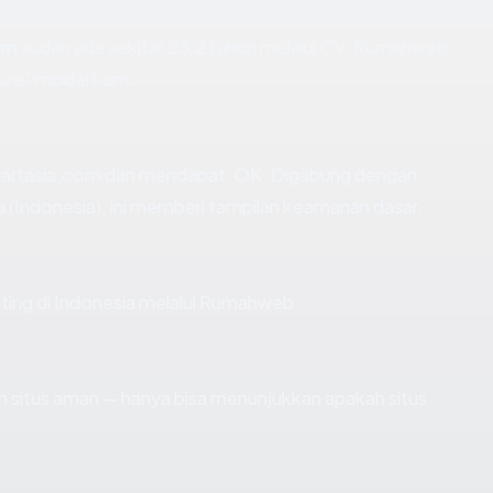
om
sudah ada sekitar 23.2 tahun melalui CV. Rumahweb
ure" model kami.
artasia.com dan mendapat: OK. Digabung dengan
 (Indonesia), ini memberi tampilan keamanan dasar.
sting di Indonesia melalui Rumahweb.
kan situs aman — hanya bisa menunjukkan apakah situs