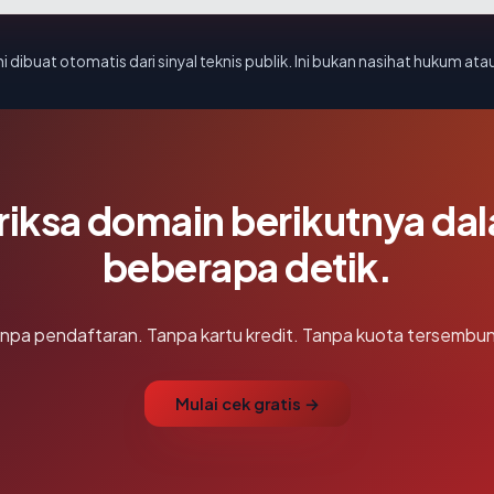
i dibuat otomatis dari sinyal teknis publik. Ini bukan nasihat hukum atau
riksa domain berikutnya da
beberapa detik.
npa pendaftaran. Tanpa kartu kredit. Tanpa kuota tersembun
Mulai cek gratis →