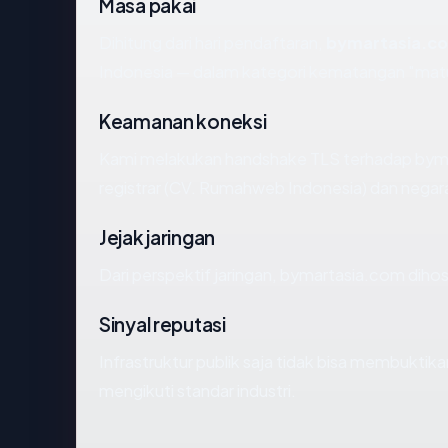
Masa pakai
Dihitung dari hari pendaftaran,
bymartasia.c
Indonesia — dalam kategori kematangan "mat
Keamanan koneksi
Kami melakukan handshake TLS terhadap bym
registrar (CV. Rumahweb Indonesia) dan negara
Jejak jaringan
Dari perspektif jaringan, bymartasia.com diho
Sinyal reputasi
Infrastruktur publik saja tidak bisa membukti
mengikuti standar industri.