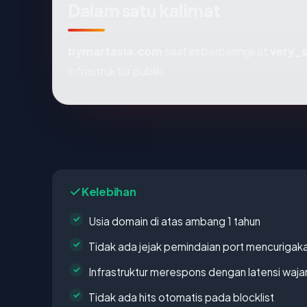
Dalam satu kalimat
bymartasia.com
saat ini berperingkat
very_
infrastruktur publik.
Kelebihan
Usia domain di atas ambang 1 tahun
Tidak ada jejak pemindaian port mencurigak
Infrastruktur merespons dengan latensi waja
Tidak ada hits otomatis pada blocklist