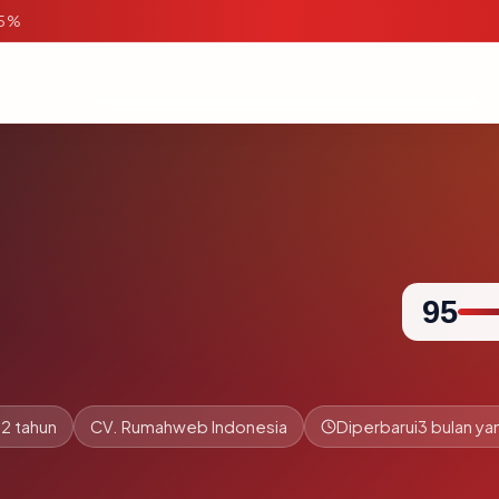
95%
95
2 tahun
CV. Rumahweb Indonesia
Diperbarui
3 bulan yan