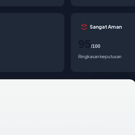
Sangat Aman
95
/100
Ringkasan keputusan
osting di Indonesia, ISP Rumahweb, HTTPS OK.