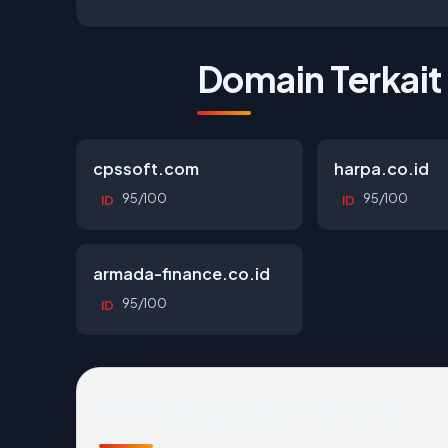
Domain Terkait
cpssoft.com
harpa.co.id
95/100
95/100
ID
ID
armada-finance.co.id
95/100
ID
Pertanyaan Umum