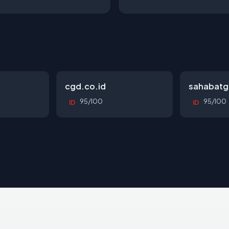
cgd.co.id
sahabatg
95/100
95/100
ID
ID