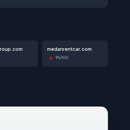
roup.com
medanrentcar.com
95/100
ID