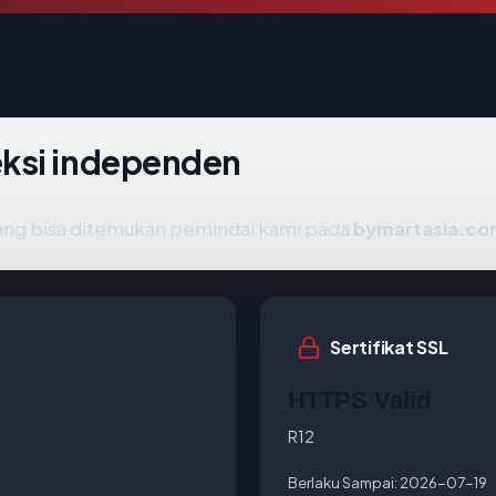
ksi independen
k yang bisa ditemukan pemindai kami pada
bymartasia.c
Sertifikat SSL
HTTPS Valid
R12
Berlaku Sampai:
2026-07-19