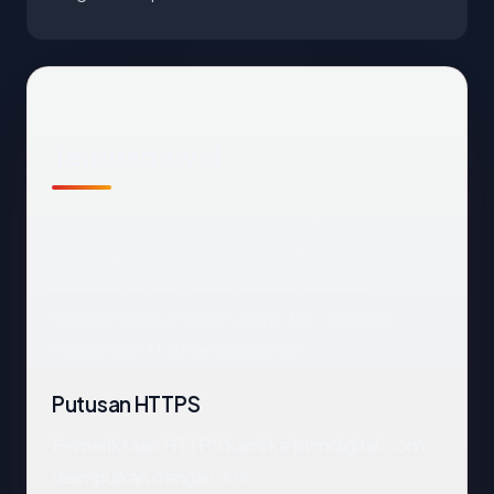
Temuan awal
Pemeriksaan otomatis kami terhadap
bvmdigital.com
mengembalikan respons
DNS bersih yang mengarah ke Canada,
disajikan oleh Amazon.com, Inc., dengan
handshake TLS merespons OK.
Putusan HTTPS
Pemeriksaan HTTPS kami ke bvmdigital.com
disimpulkan dengan: OK.