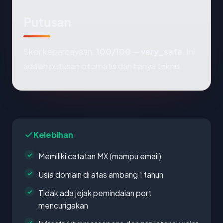
Putusan
Skor kepercayaan:
100/100
—
very_safe
. Ini
adalah putusan otomatis dan hanya teknis.
Kelebihan
Memiliki catatan MX (mampu email)
Usia domain di atas ambang 1 tahun
Tidak ada jejak pemindaian port
mencurigakan