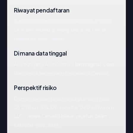
Riwayat pendaftaran
bvmdigital.com telah ada sekitar 23.2 tahun.
Domain berumur panjang biasanya terkait
dengan proyek mapan.
Di mana data tinggal
Apa pun yang Anda kirim ke
bvmdigital.com
diproses di server yang berlokasi di Canada.
Perspektif risiko
Domain dengan profil bvmdigital.com (usia
23.2 tahun, SSL OK, registrar GoDaddy.com,
LLC, negara Canada) biasanya jatuh dalam
kategori "very_safe".