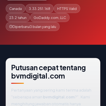
Canada
3.33.251.168
HTTPS Valid
23.2 tahun
GoDaddy.com, LLC
Diperbarui
3 bulan yang lalu
Putusan cepat tentang
bvmdigital.com
Pertanyaan yang sering kami terima adalah
"seberapa aman
bvmdigital.com
?". Kami
menghitung jawaban otomatis hanya