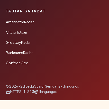
TAUTAN SAHABAT
AmannafmRadar
CltconliScan
GreatcryRadar
BanksumsRadar
CoffeeclSec
© 2026 RadioeduGuard. Semua hak dilindungi.
HTTPS · TLS 1.3
1 languages