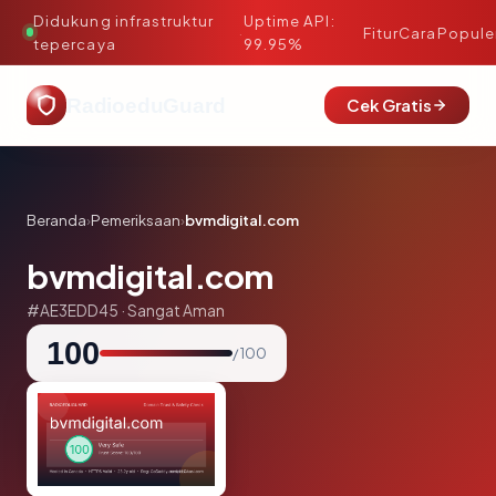
Didukung infrastruktur
Uptime API:
·
Fitur
Cara
Popule
tepercaya
99.95%
RadioeduGuard
Cek Gratis
Beranda
›
Pemeriksaan
›
bvmdigital.com
bvmdigital.com
#AE3EDD45 · Sangat Aman
100
/ 100