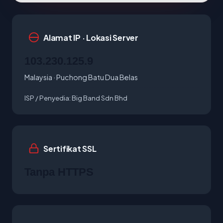
Alamat IP · Lokasi Server
103.230.125.9
Malaysia · Puchong Batu Dua Belas
ISP / Penyedia:
Big Band Sdn Bhd
Sertifikat SSL
Tanpa HTTPS