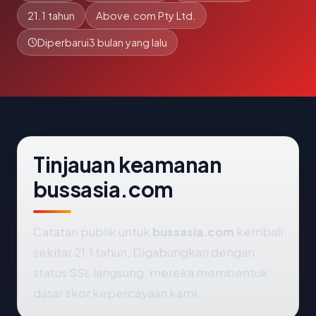
21.1 tahun
Above.com Pty Ltd.
Diperbarui
3 bulan yang lalu
Tinjauan keamanan
bussasia.com
Catatan publik untuk
bussasia.com
kembali
sekitar 21.1 tahun. Digabungkan dengan
status SSL langsung, mereka membentuk
dasar skor kepercayaan kami.