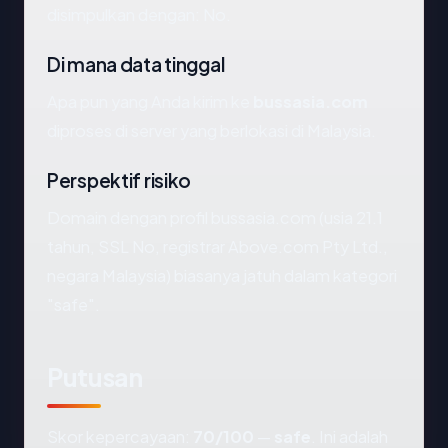
disimpulkan dengan: No.
Di mana data tinggal
Apa pun yang Anda kirim ke
bussasia.com
diproses di server yang berlokasi di Malaysia.
Perspektif risiko
Domain dengan profil bussasia.com (usia 21.1
tahun, SSL No, registrar Above.com Pty Ltd.,
negara Malaysia) biasanya jatuh dalam kategori
"safe".
Putusan
Skor kepercayaan:
70/100
—
safe
. Ini adalah