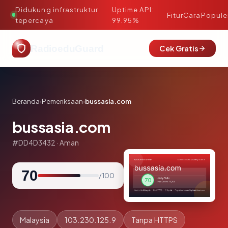
Didukung infrastruktur
Uptime API:
·
Fitur
Cara
Popule
tepercaya
99.95%
RadioeduGuard
Cek Gratis
Beranda
›
Pemeriksaan
›
bussasia.com
bussasia.com
#DD4D3432 · Aman
70
/ 100
Malaysia
103.230.125.9
Tanpa HTTPS