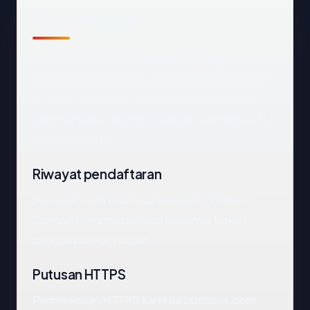
Temuan awal
Pemeriksaan otomatis kami terhadap
bussasia.com
mengembalikan respons DNS
bersih yang mengarah ke Malaysia, disajikan
oleh Big Band Sdn Bhd, dengan handshake TLS
merespons No.
Riwayat pendaftaran
bussasia.com telah ada sekitar 21.1 tahun.
Domain berumur panjang biasanya terkait
dengan proyek mapan.
Putusan HTTPS
Pemeriksaan HTTPS kami ke bussasia.com