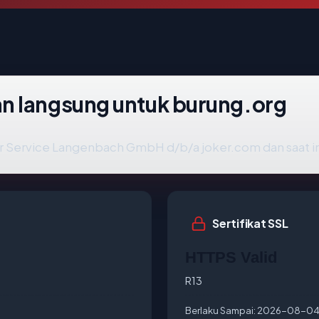
n langsung untuk burung.org
 Service Langenbach GmbH d/b/a joker.com dan saat ini 
Sertifikat SSL
HTTPS Valid
R13
Berlaku Sampai:
2026-08-0