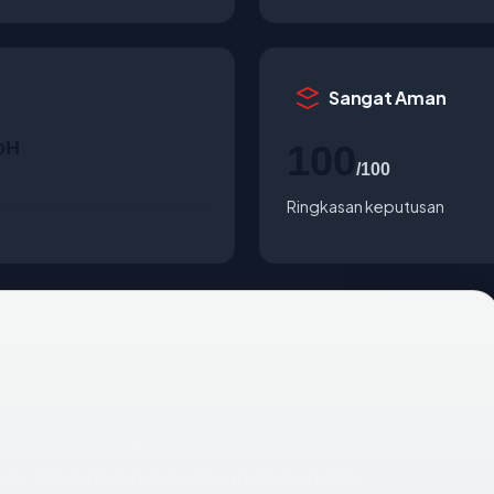
Sangat Aman
bH
100
/100
Ringkasan keputusan
.org
mengembalikan respons DNS bersih yang mengarah
ogies, dengan handshake TLS merespons OK.