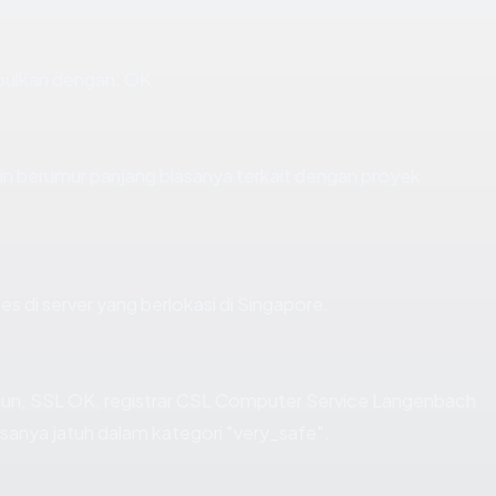
pulkan dengan: OK.
in berumur panjang biasanya terkait dengan proyek
es di server yang berlokasi di Singapore.
ahun, SSL OK, registrar CSL Computer Service Langenbach
anya jatuh dalam kategori "very_safe".