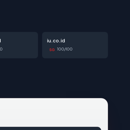
d
iu.co.id
00
100/100
SG