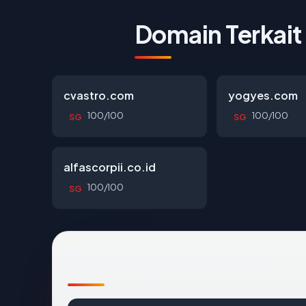
Domain Terkait
cvastro.com
yogyes.com
100/100
100/100
SG
SG
alfascorpii.co.id
100/100
SG
Pertanyaan Umum