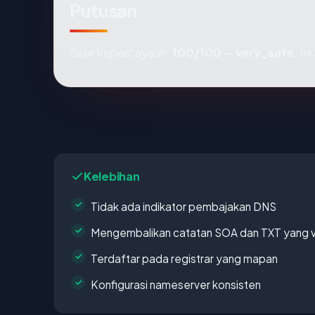
Putusan
Skor kepercayaan:
100/100
—
very_safe
. In
Kelebihan
Tidak ada indikator pembajakan DNS
Mengembalikan catatan SOA dan TXT yang v
Terdaftar pada registrar yang mapan
Konfigurasi nameserver konsisten