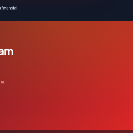
 finansial.
lam
yi.