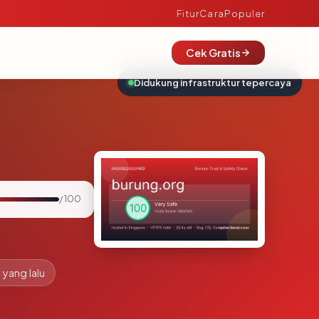
Fitur
Cara
Populer
Cek Gratis
Didukung infrastruktur tepercaya
/ 100
 yang lalu