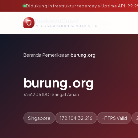
Didukung infrastruktur tepercaya
·
Uptime API: 99.
RadioeduGuard
PERIKSA APAKAH SEBUAH SITUS AMAN, TEPERCAYA, DAN TERVERIFIKASI DALAM HITUNGAN DETIK.
Beranda
›
Pemeriksaan
›
burung.org
burung.org
#5A2051DC · Sangat Aman
Singapore
172.104.32.216
HTTPS Valid