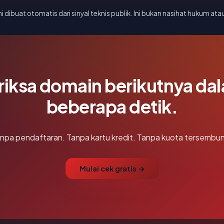
i dibuat otomatis dari sinyal teknis publik. Ini bukan nasihat hukum atau
riksa domain berikutnya da
beberapa detik.
npa pendaftaran. Tanpa kartu kredit. Tanpa kuota tersembun
Mulai cek gratis →