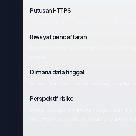
Putusan HTTPS
Pemeriksaan HTTPS kami ke burung.org disim
Riwayat pendaftaran
burung.org telah ada sekitar 25.6 tahun. Doma
mapan.
Di mana data tinggal
Apa pun yang Anda kirim ke
burung.org
dipros
Perspektif risiko
Domain dengan profil burung.org (usia 25.6 t
GmbH d/b/a joker.com, negara Singapore) bias