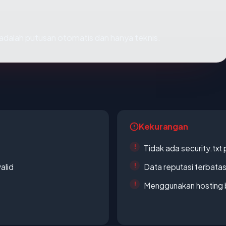
i adalah putusan otomatis dan hanya teknis.
Kekurangan
Tidak ada security.txt 
alid
Data reputasi terbata
Menggunakan hosting 