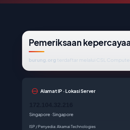
Pemeriksaan kepercayaa
burung.org
terdaftar melalui CSL Computer
Alamat IP · Lokasi Server
172.104.32.216
Singapore · Singapore
ISP / Penyedia:
Akamai Technologies