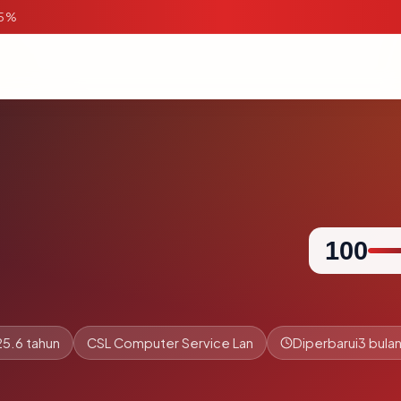
95%
100
25.6 tahun
CSL Computer Service Lan
Diperbarui
3 bulan