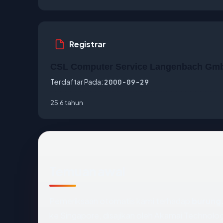
Registrar
CSL Computer Service Langenbach Gm
Terdaftar Pada:
2000-09-29
25.6 tahun
Temuan awal
Pemeriksaan otomatis kami terhadap
burung
ke Singapore, disajikan oleh Akamai Technol