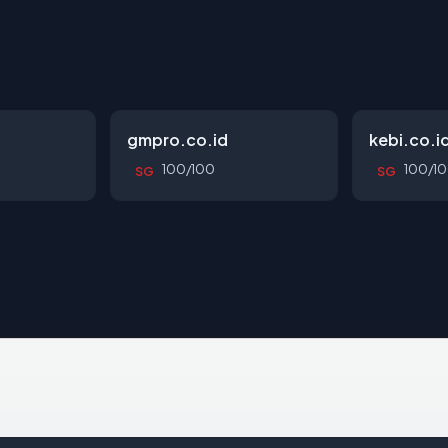
gmpro.co.id
kebi.co.i
100/100
100/1
SG
SG