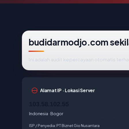
budidarmodjo.com sekil
Ini adalah audit kepercayaan otomatis ter
Alamat IP · Lokasi Server
103.58.102.55
Indonesia · Bogor
ISP / Penyedia:
PT Biznet Gio Nusantara