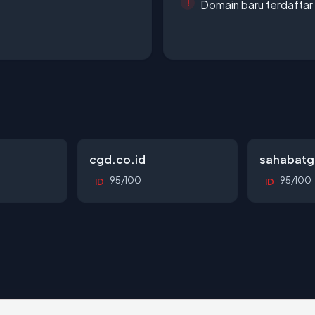
Domain baru terdaftar
cgd.co.id
sahabatg
95/100
95/100
ID
ID