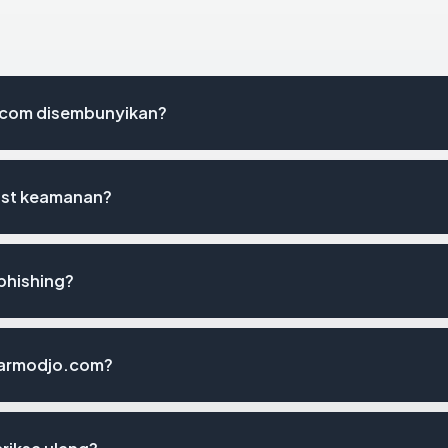
.com disembunyikan?
ist keamanan?
phishing?
idarmodjo.com?