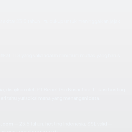
sekitar 23.5 tahun. Itu cukup untuk meninggalkan jejak
kat TLS yang valid adalah minimum mutlak yang harus
ia
, disajikan oleh PT Biznet Gio Nusantara. Lokasi hosting
i tahu yurisdiksi mana yang menangani data.
o.com
— 23.5 tahun, hosting Indonesia, SSL valid —