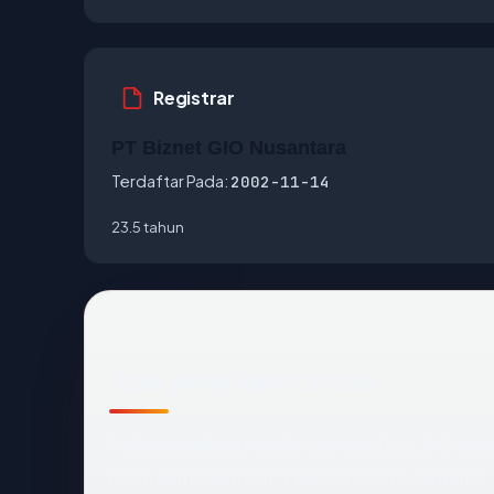
Registrar
PT Biznet GIO Nusantara
Terdaftar Pada:
2002-11-14
23.5 tahun
Apa yang kami amati
Melihat
budidarmodjo.com
dari luar, titik d
(OK), dan registrar (PT Biznet GIO Nusantara).