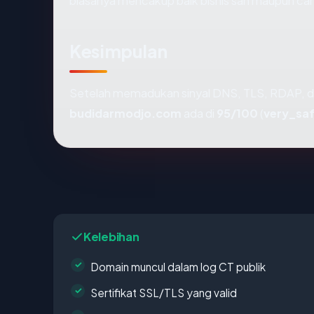
biasanya mencakup baik bisnis sah maupun ca
Kesimpulan
Setelah memadukan sinyal DNS, TLS, RDAP, d
budidarmodjo.com
ada di
95/100
(
very_sa
Kelebihan
Domain muncul dalam log CT publik
Sertifikat SSL/TLS yang valid