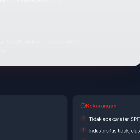
ngkang yang diganti merek.
an GeoIP, skor otomatis kami untuk
fe
).
Kekurangan
Tidak ada catatan SP
Industri situs tidak jelas