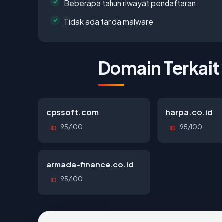
Beberapa tahun riwayat pendaftaran
Tidak ada tanda malware
Domain Terkait
cpssoft.com
harpa.co.id
95/100
95/100
ID
ID
armada-finance.co.id
95/100
ID