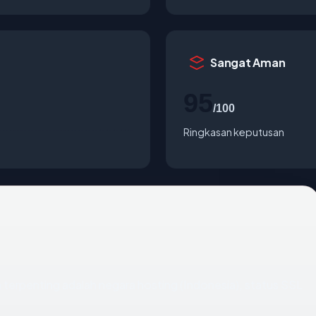
Sangat Aman
95
/100
Ringkasan keputusan
ata terpenting adalah negara hosting (Indonesia), status SSL