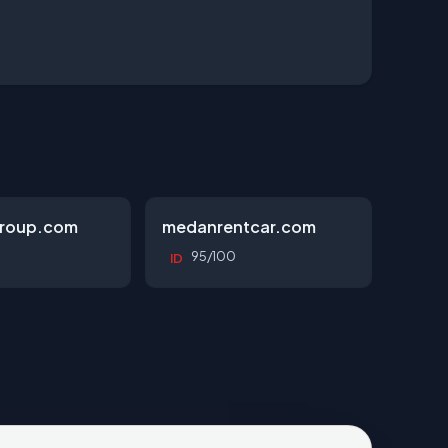
roup.com
medanrentcar.com
95/100
ID