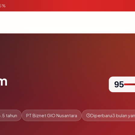
95%
m
95
.5 tahun
PT Biznet GIO Nusantara
Diperbarui
3 bulan yan