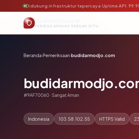
Didukung infrastruktur tepercaya
·
Uptime API: 99.
RadioeduGuard
PERIKSA APAKAH SEBUAH SITUS AMAN, TEPERCAYA, DAN TERVERIFIKASI DALAM HITUNGAN DETIK.
Beranda
›
Pemeriksaan
›
budidarmodjo.com
budidarmodjo.co
#9AF70060 · Sangat Aman
Indonesia
103.58.102.55
HTTPS Valid
23