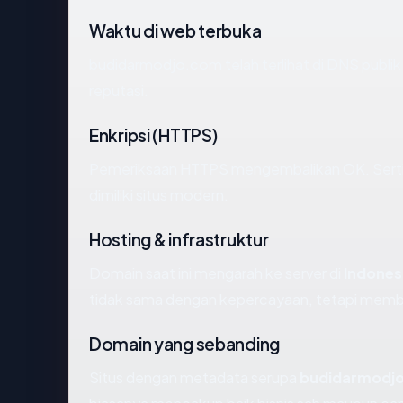
Waktu di web terbuka
budidarmodjo.com telah terlihat di DNS publik 
reputasi.
Enkripsi (HTTPS)
Pemeriksaan HTTPS mengembalikan OK. Sertifi
dimiliki situs modern.
Hosting & infrastruktur
Domain saat ini mengarah ke server di
Indones
tidak sama dengan kepercayaan, tetapi member
Domain yang sebanding
Situs dengan metadata serupa
budidarmodj