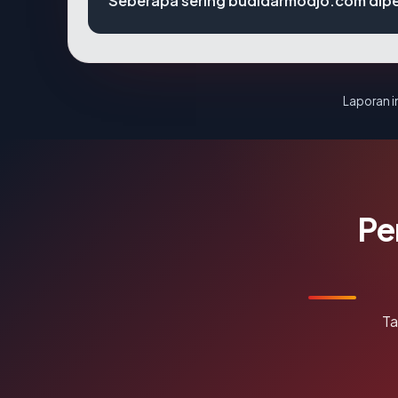
Seberapa sering budidarmodjo.com dipe
Laporan in
Pe
Ta