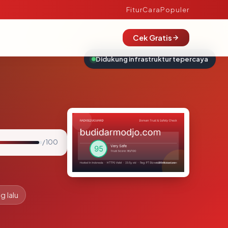
Fitur
Cara
Populer
Cek Gratis
Didukung infrastruktur tepercaya
/ 100
g lalu