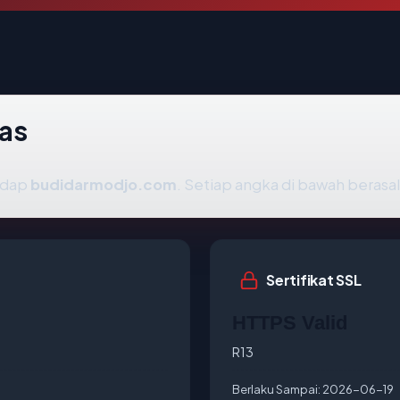
as
hadap
budidarmodjo.com
. Setiap angka di bawah berasal
Sertifikat SSL
HTTPS Valid
R13
Berlaku Sampai:
2026-06-19