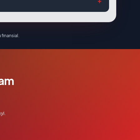
 finansial.
lam
yi.