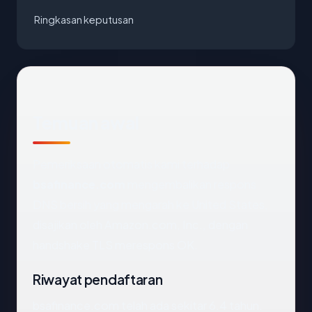
Ringkasan keputusan
Temuan awal
Pemeriksaan otomatis kami terhadap
bsafinance.com
mengembalikan respons
DNS bersih yang mengarah ke United States,
disajikan oleh Amazon.com, Inc., dengan
handshake TLS merespons OK.
Riwayat pendaftaran
bsafinance.com telah ada sekitar 6.4 tahun.