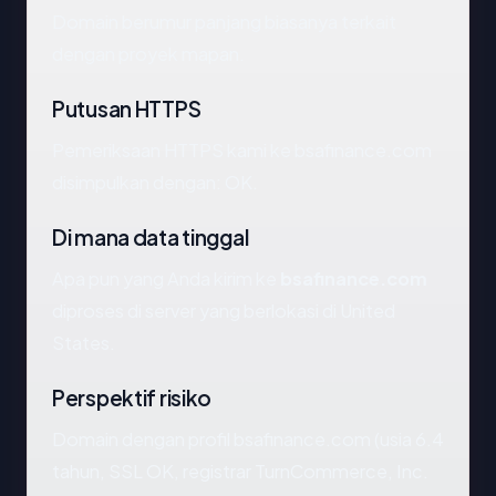
Domain berumur panjang biasanya terkait
dengan proyek mapan.
Putusan HTTPS
Pemeriksaan HTTPS kami ke bsafinance.com
disimpulkan dengan: OK.
Di mana data tinggal
Apa pun yang Anda kirim ke
bsafinance.com
diproses di server yang berlokasi di United
States.
Perspektif risiko
Domain dengan profil bsafinance.com (usia 6.4
tahun, SSL OK, registrar TurnCommerce, Inc.