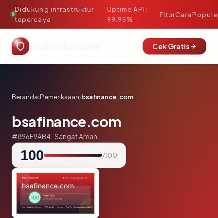
Didukung infrastruktur
Uptime API:
·
Fitur
Cara
Popule
tepercaya
99.95%
RadioeduGuard
Cek Gratis
Beranda
›
Pemeriksaan
›
bsafinance.com
bsafinance.com
#896F9AB4 · Sangat Aman
100
/ 100