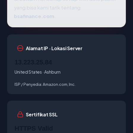
yang bisa kami tarik tentang
bsafinance.com
.
Alamat IP · Lokasi Server
13.223.25.84
United States · Ashburn
ISP / Penyedia:
Amazon.com, Inc.
Sertifikat SSL
HTTPS Valid