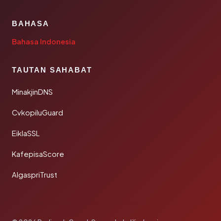
BAHASA
Bahasa Indonesia
TAUTAN SAHABAT
MinakjinDNS
CvkopiluGuard
EiklaSSL
KafepisaScore
AlgaspriTrust