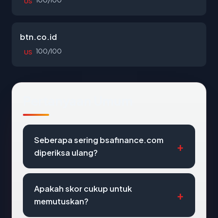
100/100
US
btn.co.id
100/100
US
Pertanyaan Umum
Seberapa sering bsafinance.com
diperiksa ulang?
Apakah skor cukup untuk
memutuskan?