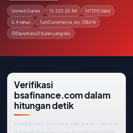
United States
13.223.25.84
HTTPS Valid
6.4 tahun
TurnCommerce, Inc. DBA N
Diperbarui
3 bulan yang lalu
Verifikasi
bsafinance.com dalam
hitungan detik
Independen, otomatis, dan gratis — laporan
di bawah mencakup setiap titik data publik