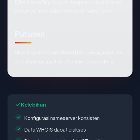
DBA NameBright.com, negara United States)
biasanya jatuh dalam kategori "very_safe".
Putusan
Skor kepercayaan:
100/100
—
very_safe
. Ini
adalah putusan otomatis dan hanya teknis.
Kelebihan
Konfigurasi nameserver konsisten
Data WHOIS dapat diakses