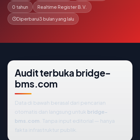
0 tahun
Realtime Register B.V.
Diperbarui
3 bulan yang lalu
Audit terbuka bridge-
bms.com
Data di bawah berasal dari pencarian
otomatis dan langsung untuk
bridge-
bms.com
. Tanpa input editorial — hanya
fakta infrastruktur publik.