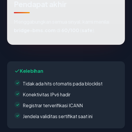
Pendapat akhir
Menggabungkan semua sinyal, kami menilai
bridge-bms.com
di
60/100
(
safe
).
Kelebihan
Tidak ada hits otomatis pada blocklist
Konektivitas IPv6 hadir
Registrar terverifikasi ICANN
Jendela validitas sertifikat saat ini