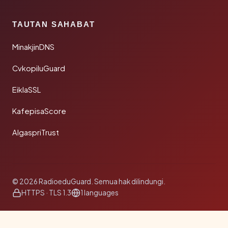
TAUTAN SAHABAT
MinakjinDNS
CvkopiluGuard
EiklaSSL
KafepisaScore
AlgaspriTrust
© 2026 RadioeduGuard. Semua hak dilindungi.
HTTPS · TLS 1.3
1 languages