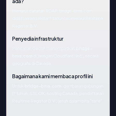
ada?
Menurut catatan RDAP, bridge-bms.com
didaftarkan sekitar ? tahun lalu melalui Realtime
Register B.V..
Penyedia infrastruktur
Pencarian GeoIP menempatkan
bridge-
bms.com
di jaringan Cloudflare, Inc., secara
geografis di Canada.
Bagaimana kami membaca profil ini
Untuk
bridge-bms.com
, gambaran gabungan
(? tahun, SSL OK, hosting Canada, pendaftaran
Realtime Register B.V.) jatuh dalam pita "safe".