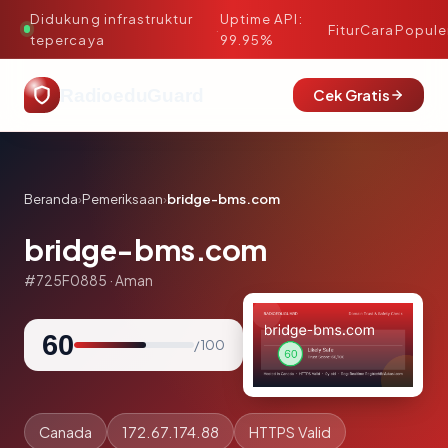
Didukung infrastruktur
Uptime API:
·
Fitur
Cara
Popule
tepercaya
99.95%
RadioeduGuard
Cek Gratis
Beranda
›
Pemeriksaan
›
bridge-bms.com
bridge-bms.com
#725F0885 · Aman
60
/ 100
Canada
172.67.174.88
HTTPS Valid