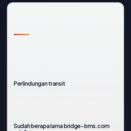
Ringkasan catatan publik
Dari catatan publik yang terkait dengan
bridge-bms.com
, kami mengekstrak empat
anchor: negara Canada, registrar Realtime
Register B.V., usia ? tahun, status enkripsi OK.
Perlindungan transit
Untuk data dalam transit antara pengguna dan
bridge-bms.com, pemeriksaan enkripsi
mengembalikan: OK.
Sudah berapa lama bridge-bms.com