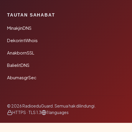
TAUTAN SAHABAT
MinakjinDNS
DekorintWhois
AnakbornSSL
BalielitDNS
AbumasgrSec
© 2026 RadioeduGuard. Semua hak dilindungi.
HTTPS · TLS 1.3
1 languages