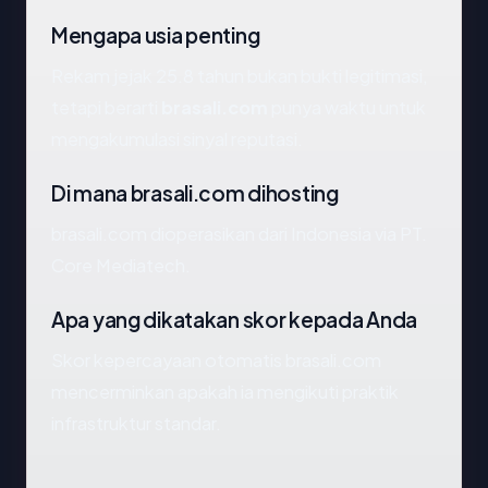
Mengapa usia penting
Rekam jejak 25.8 tahun bukan bukti legitimasi,
tetapi berarti
brasali.com
punya waktu untuk
mengakumulasi sinyal reputasi.
Di mana brasali.com dihosting
brasali.com dioperasikan dari Indonesia via PT.
Core Mediatech.
Apa yang dikatakan skor kepada Anda
Skor kepercayaan otomatis brasali.com
mencerminkan apakah ia mengikuti praktik
infrastruktur standar.