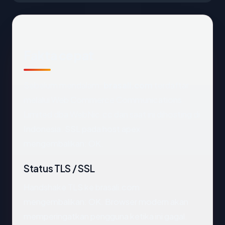
Fakta cepat
Sebelum mendalam:
brasali.com
terdaftar
melalui Web Commerce Communications
Limited dba WebNic.cc dan saat ini dihosting di
Indonesia. SSL pada host apex
mengembalikan: OK.
Status TLS / SSL
Handshake TLS ke brasali.com
mengembalikan: OK. Browser modern akan
memperingatkan pengguna ketika ini gagal.