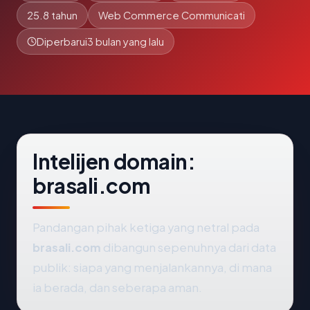
25.8 tahun
Web Commerce Communicati
Diperbarui
3 bulan yang lalu
Intelijen domain:
brasali.com
Pandangan pihak ketiga yang netral pada
brasali.com
dibangun sepenuhnya dari data
publik: siapa yang menjalankannya, di mana
ia berada, dan seberapa aman.