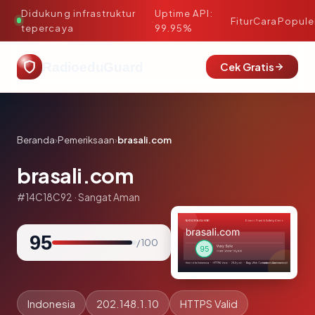
Didukung infrastruktur
Uptime API:
·
Fitur
Cara
Popule
tepercaya
99.95%
RadioeduGuard
Cek Gratis
Beranda
›
Pemeriksaan
›
brasali.com
brasali.com
#14C18C92 · Sangat Aman
95
/ 100
Indonesia
202.148.1.10
HTTPS Valid