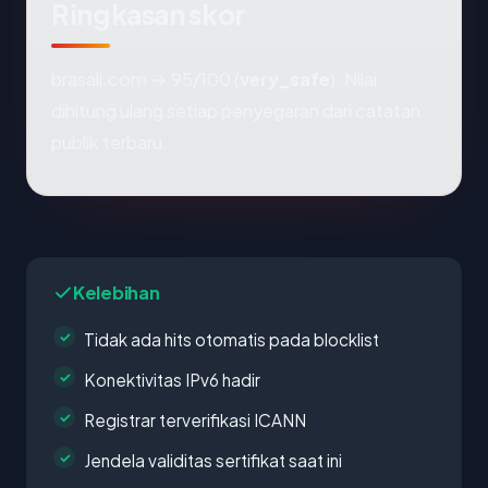
Ringkasan skor
brasali.com → 95/100 (
very_safe
). Nilai
dihitung ulang setiap penyegaran dari catatan
publik terbaru.
Kelebihan
Tidak ada hits otomatis pada blocklist
Konektivitas IPv6 hadir
Registrar terverifikasi ICANN
Jendela validitas sertifikat saat ini