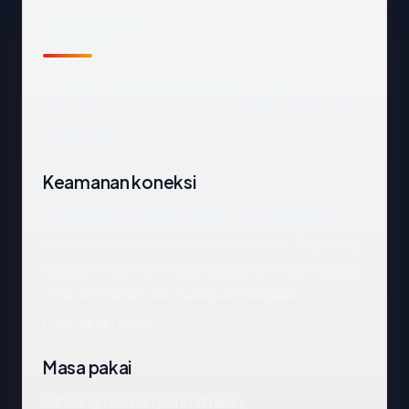
Snapshot
Snapshot
bisdragons.com
: 0.3 tahun,
dihosting di United States, ISP PEG TECH INC,
HTTPS No.
Keamanan koneksi
Kami melakukan handshake TLS terhadap
bisdragons.com dan mendapat: No. Digabung
dengan registrar (Metaregistrar BV) dan negara
(United States), ini memberi tampilan
keamanan dasar.
Masa pakai
Dihitung dari hari pendaftaran,