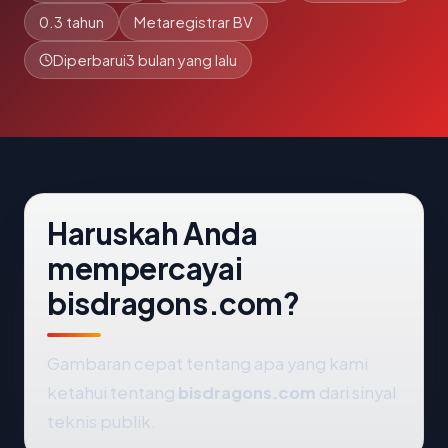
0.3 tahun
Metaregistrar BV
Diperbarui
3 bulan yang lalu
Haruskah Anda
mempercayai
bisdragons.com?
Gambaran cepat tentang apa yang kami
ketahui tentang
bisdragons.com
dari sinyal
teknis publik.