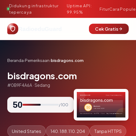
Didukung infrastruktur
Uptime API:
·
Fitur
Cara
Popule
tepercaya
99.95%
RadioeduGuard
Cek Gratis
Beranda
›
Pemeriksaan
›
bisdragons.com
bisdragons.com
#0B9F4A6A · Sedang
50
/ 100
United States
140.188.110.204
Tanpa HTTPS