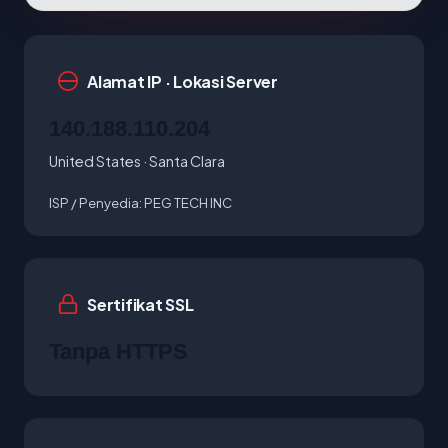
Alamat IP · Lokasi Server
140.188.110.204
United States · Santa Clara
ISP / Penyedia:
PEG TECH INC
Sertifikat SSL
Tanpa HTTPS