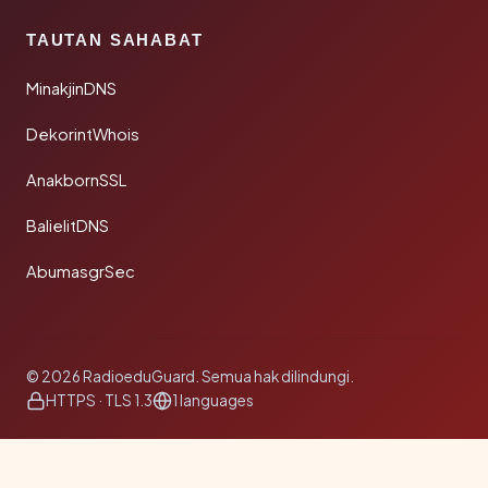
TAUTAN SAHABAT
MinakjinDNS
DekorintWhois
AnakbornSSL
BalielitDNS
AbumasgrSec
© 2026 RadioeduGuard. Semua hak dilindungi.
HTTPS · TLS 1.3
1 languages