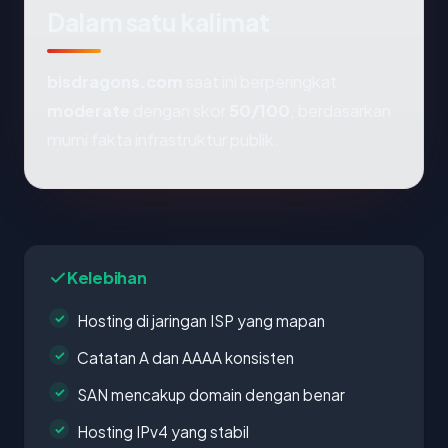
Dalam satu kalimat
bisdragons.com
saat ini berperingkat
moderate
dengan skor
50/100
, berdasarkan
murni fakta infrastruktur publik.
Kelebihan
Hosting di jaringan ISP yang mapan
Catatan A dan AAAA konsisten
SAN mencakup domain dengan benar
Hosting IPv4 yang stabil