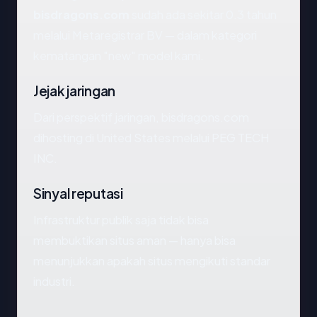
bisdragons.com
sudah ada sekitar 0.3 tahun
melalui Metaregistrar BV — dalam kategori
kematangan "new" model kami.
Jejak jaringan
Dari perspektif jaringan, bisdragons.com
dihosting di United States melalui PEG TECH
INC.
Sinyal reputasi
Infrastruktur publik saja tidak bisa
membuktikan situs aman — hanya bisa
menunjukkan apakah situs mengikuti standar
industri.