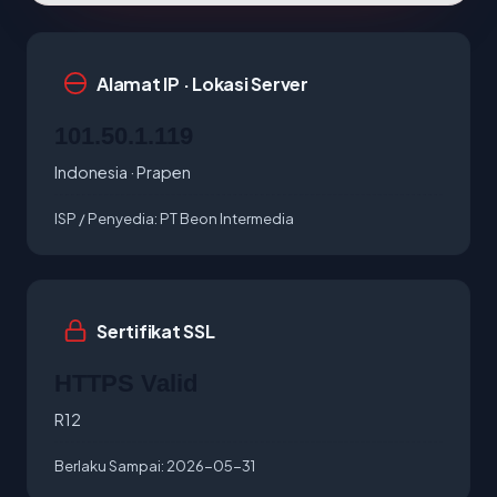
Alamat IP · Lokasi Server
101.50.1.119
Indonesia · Prapen
ISP / Penyedia:
PT Beon Intermedia
Sertifikat SSL
HTTPS Valid
R12
Berlaku Sampai:
2026-05-31