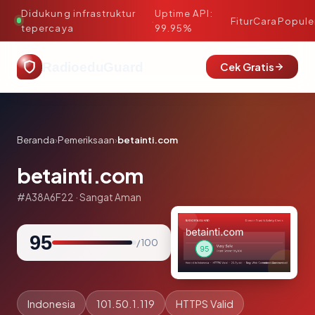
Didukung infrastruktur
Uptime API:
·
Fitur
Cara
Popule
tepercaya
99.95%
RadioeduGuard
Cek Gratis
Beranda
›
Pemeriksaan
›
betainti.com
betainti.com
#A38A6F22 · Sangat Aman
95
/ 100
Indonesia
101.50.1.119
HTTPS Valid