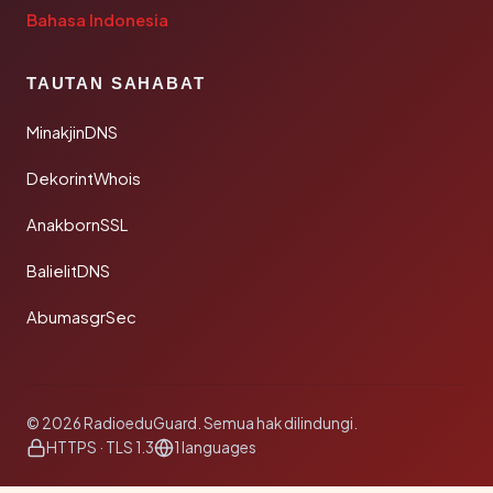
Bahasa Indonesia
TAUTAN SAHABAT
MinakjinDNS
DekorintWhois
AnakbornSSL
BalielitDNS
AbumasgrSec
© 2026 RadioeduGuard. Semua hak dilindungi.
HTTPS · TLS 1.3
1 languages