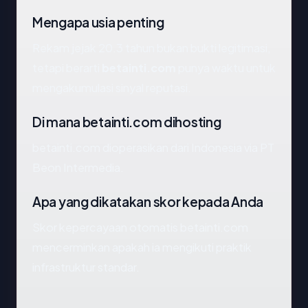
Mengapa usia penting
Rekam jejak 20.3 tahun bukan bukti legitimasi,
tetapi berarti
betainti.com
punya waktu untuk
mengakumulasi sinyal reputasi.
Di mana betainti.com dihosting
betainti.com dioperasikan dari Indonesia via PT
Beon Intermedia.
Apa yang dikatakan skor kepada Anda
Skor kepercayaan otomatis betainti.com
mencerminkan apakah ia mengikuti praktik
infrastruktur standar.