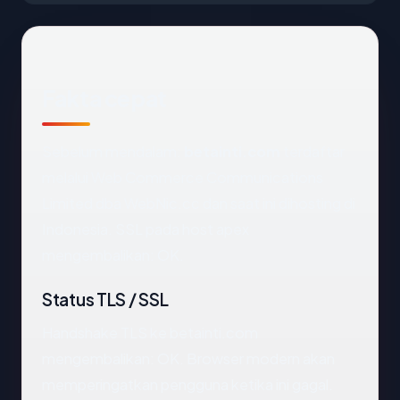
Fakta cepat
Sebelum mendalam:
betainti.com
terdaftar
melalui Web Commerce Communications
Limited dba WebNic.cc dan saat ini dihosting di
Indonesia. SSL pada host apex
mengembalikan: OK.
Status TLS / SSL
Handshake TLS ke betainti.com
mengembalikan: OK. Browser modern akan
memperingatkan pengguna ketika ini gagal.