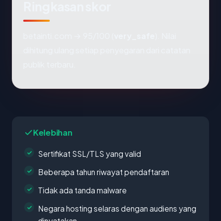
Ringkasan skor
betainti.com → 95/100 (
very_safe
). Nilai
dihitung ulang setiap penyegaran dari catatan
publik terbaru.
Kelebihan
Sertifikat SSL/TLS yang valid
Beberapa tahun riwayat pendaftaran
Tidak ada tanda malware
Negara hosting selaras dengan audiens yang
dinyatakan