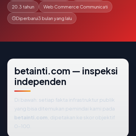
20.3 tahun
Web Commerce Communicati
Diperbarui
3 bulan yang lalu
betainti.com — inspeksi
independen
Di bawah: setiap fakta infrastruktur publik
yang bisa ditemukan pemindai kami pada
betainti.com
, dipetakan ke skor objektif
0-100.