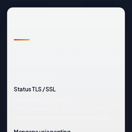
Fakta cepat
Sebelum mendalam:
berlitz.co.id
terdaftar
melalui PT Jagat Informasi Solusi (int) dan saat
ini dihosting di Canada. SSL pada host apex
mengembalikan: OK.
Status TLS / SSL
Handshake TLS ke berlitz.co.id
mengembalikan: OK. Browser modern akan
memperingatkan pengguna ketika ini gagal.
Mengapa usia penting