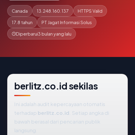
Canada
13.248.160.137
HTTPS Valid
17.8 tahun
PT Jagat Informasi Solus
Diperbarui
3 bulan yang lalu
berlitz.co.id sekilas
Ini adalah audit kepercayaan otomatis
terhadap
berlitz.co.id
. Setiap angka di
bawah berasal dari pencarian publik
langsung.