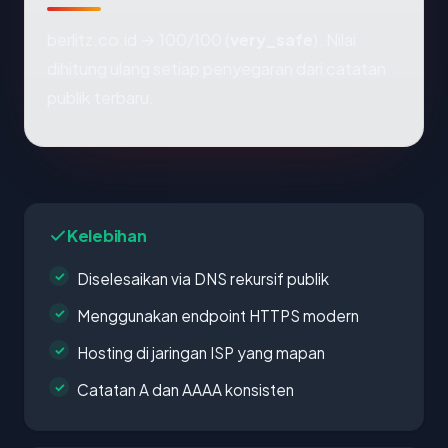
berlitz.co.id → 100/100 (
very_safe
). Nilai
dihitung ulang setiap penyegaran dari catatan
publik terbaru.
Kelebihan
Diselesaikan via DNS rekursif publik
Menggunakan endpoint HTTPS modern
Hosting di jaringan ISP yang mapan
Catatan A dan AAAA konsisten