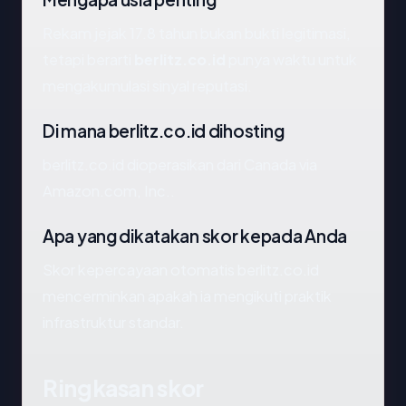
Rekam jejak 17.8 tahun bukan bukti legitimasi,
tetapi berarti
berlitz.co.id
punya waktu untuk
mengakumulasi sinyal reputasi.
Di mana berlitz.co.id dihosting
berlitz.co.id dioperasikan dari Canada via
Amazon.com, Inc..
Apa yang dikatakan skor kepada Anda
Skor kepercayaan otomatis berlitz.co.id
mencerminkan apakah ia mengikuti praktik
infrastruktur standar.
Ringkasan skor