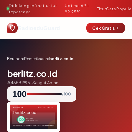
Didukung infrastruktur
Uptime API:
·
Fitur
Cara
Popule
tepercaya
99.95%
RadioeduGuard
Cek Gratis
Beranda
›
Pemeriksaan
›
berlitz.co.id
berlitz.co.id
#48BB1995 · Sangat Aman
100
/ 100