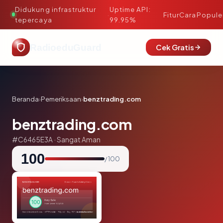
Didukung infrastruktur
Uptime API:
·
Fitur
Cara
Popule
tepercaya
99.95%
RadioeduGuard
Cek Gratis
Beranda
›
Pemeriksaan
›
benztrading.com
benztrading.com
#C6465E3A · Sangat Aman
100
/ 100