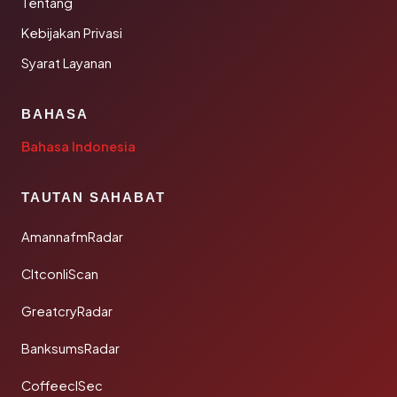
Tentang
Kebijakan Privasi
Syarat Layanan
BAHASA
Bahasa Indonesia
TAUTAN SAHABAT
AmannafmRadar
CltconliScan
GreatcryRadar
BanksumsRadar
CoffeeclSec