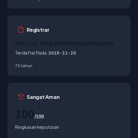
Registrar
PDR Ltd. d/b/a PublicDomainRegistry.
Terdaftar Pada:
2018-11-20
7.5 tahun
Sangat Aman
100
/100
Ringkasan keputusan