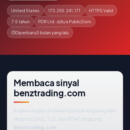
United States
173.255.241.171
HTTPS Valid
7.5 tahun
PDR Ltd. d/b/a PublicDom
Diperbarui
3 bulan yang lalu
Membaca sinyal
benztrading.com
Angka-angka di bawah berasal langsung dari
respons DNS, TLS, dan RDAP langsung
benztrading.com
.