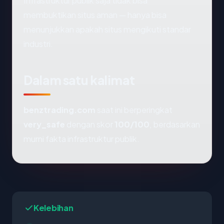
Infrastruktur publik saja tidak bisa
membuktikan situs aman — hanya bisa
menunjukkan apakah situs mengikuti standar
industri.
Dalam satu kalimat
benztrading.com
saat ini berperingkat
very_safe
dengan skor
100/100
, berdasarkan
murni fakta infrastruktur publik.
Kelebihan