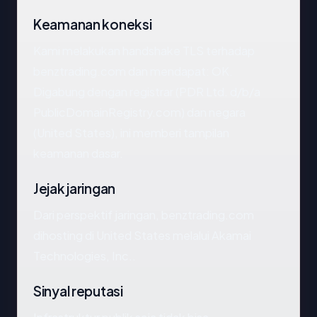
Keamanan koneksi
Kami melakukan handshake TLS terhadap
benztrading.com dan mendapat: OK.
Digabung dengan registrar (PDR Ltd. d/b/a
PublicDomainRegistry.com) dan negara
(United States), ini memberi tampilan
keamanan dasar.
Jejak jaringan
Dari perspektif jaringan, benztrading.com
dihosting di United States melalui Akamai
Technologies, Inc..
Sinyal reputasi