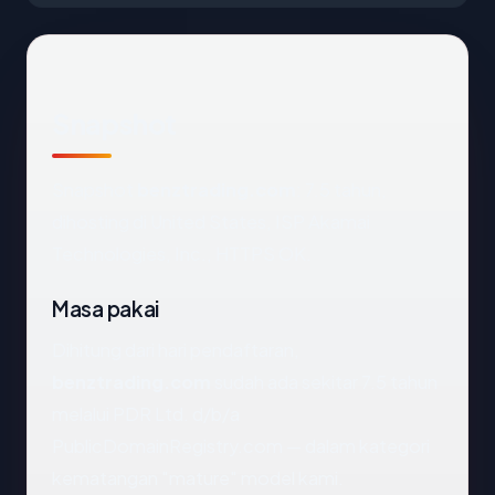
Snapshot
Snapshot
benztrading.com
: 7.5 tahun,
dihosting di United States, ISP Akamai
Technologies, Inc., HTTPS OK.
Masa pakai
Dihitung dari hari pendaftaran,
benztrading.com
sudah ada sekitar 7.5 tahun
melalui PDR Ltd. d/b/a
PublicDomainRegistry.com — dalam kategori
kematangan "mature" model kami.