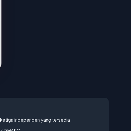
k ketiga independen yang tersedia
F / DMARC