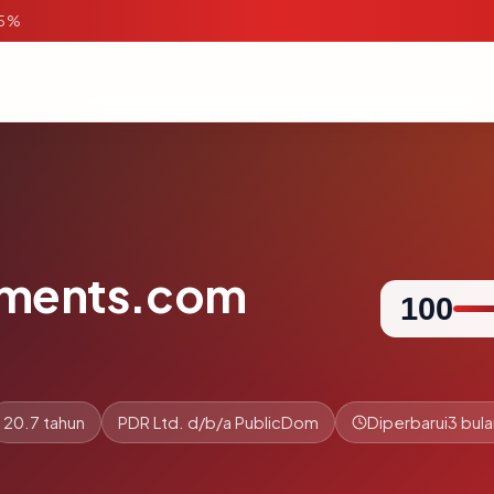
95%
tments.com
100
20.7 tahun
PDR Ltd. d/b/a PublicDom
Diperbarui
3 bula