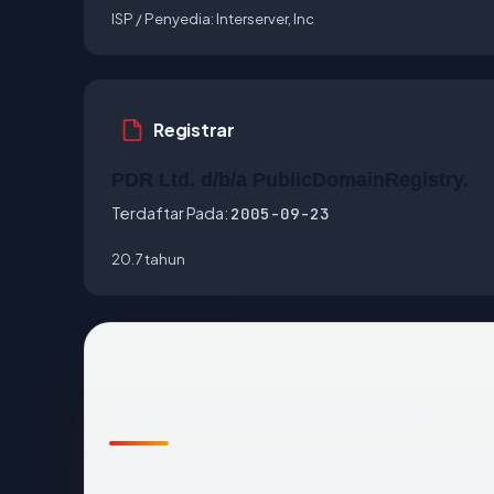
ISP / Penyedia:
Interserver, Inc
Registrar
PDR Ltd. d/b/a PublicDomainRegistry.
Terdaftar Pada:
2005-09-23
20.7 tahun
Ringkasan catatan publik
Dari catatan publik yang terkait dengan
beach