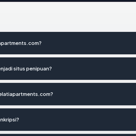
iapartments.com?
jadi situs penipuan?
elatiapartments.com?
nkripsi?