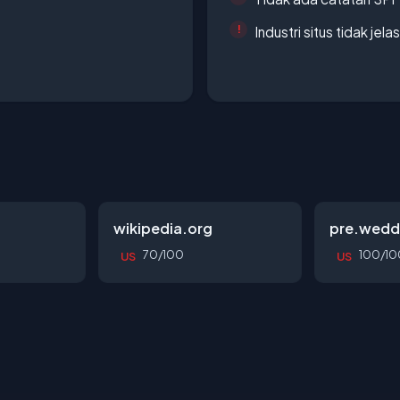
Industri situs tidak jelas
wikipedia.org
pre.wedd
70/100
100/10
US
US