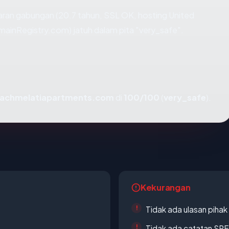
ran gabungan (20.7 tahun, SSL OK, hosting United
ainRegistry.com) jatuh dalam pita "very_safe".
achmelatiapartments.com
di
100/100
(
very_safe
).
Kekurangan
Tidak ada ulasan piha
Tidak ada catatan SP