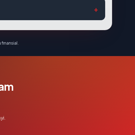
 finansial.
lam
yi.