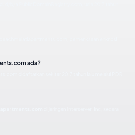
td. d/b/a PublicDomainRegistry.com, usia 20.7 tahun,
n beachmelatiapartments.com, pemeriksaan enkripsi
ments.com ada?
.com didaftarkan sekitar 20.7 tahun lalu melalui PDR
iapartments.com
di jaringan Interserver, Inc, secara