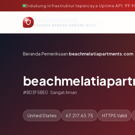
Didukung infrastruktur tepercaya
·
Uptime API: 99.
RadioeduGuard
PERIKSA APAKAH SEBUAH SITUS AMAN, TEPERCAYA, DAN TERVERIFIKASI DALAM HITUNGAN DETIK.
Beranda
›
Pemeriksaan
›
beachmelatiapartments.com
beachmelatiapar
#BD3F5BE0 · Sangat Aman
United States
67.217.63.75
HTTPS Valid