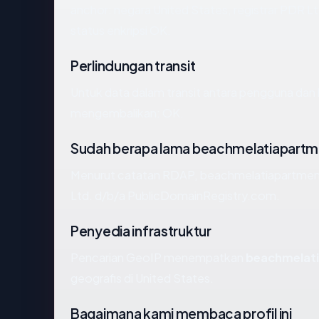
anchor: negara United States, registrar PDR L
status enkripsi OK.
Perlindungan transit
Untuk data dalam transit antara pengguna da
mengembalikan: OK.
Sudah berapa lama beachmelatiapart
Menurut catatan RDAP, beachmelatiapartments
Ltd. d/b/a PublicDomainRegistry.com.
Penyedia infrastruktur
Pencarian GeoIP menempatkan
beachmelat
geografis di United States.
Bagaimana kami membaca profil ini