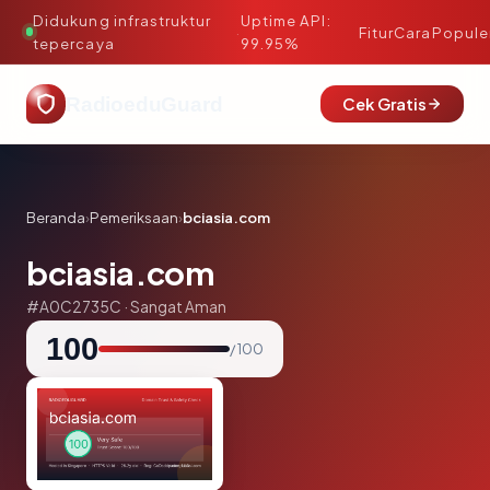
Didukung infrastruktur
Uptime API:
·
Fitur
Cara
Popule
tepercaya
99.95%
RadioeduGuard
Cek Gratis
Beranda
›
Pemeriksaan
›
bciasia.com
bciasia.com
#A0C2735C · Sangat Aman
100
/ 100