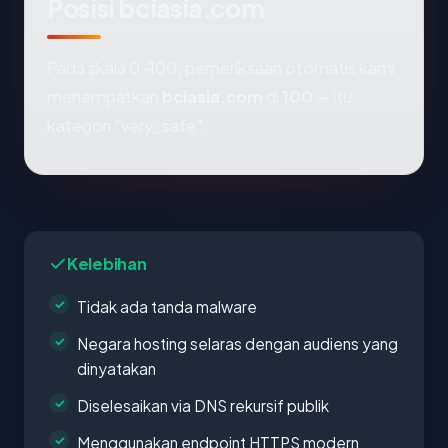
Posisi bciasia.com
Pada skala 0-100, pemeriksaan otomatis kami
menempatkan
bciasia.com
di
100
— itu
kategori "very_safe".
Kelebihan
Tidak ada tanda malware
Negara hosting selaras dengan audiens yang
dinyatakan
Diselesaikan via DNS rekursif publik
Menggunakan endpoint HTTPS modern