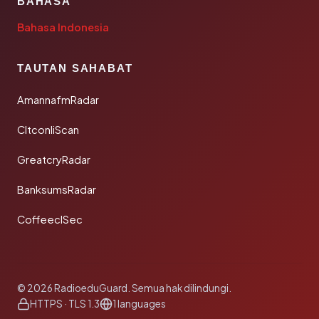
BAHASA
Bahasa Indonesia
TAUTAN SAHABAT
AmannafmRadar
CltconliScan
GreatcryRadar
BanksumsRadar
CoffeeclSec
© 2026 RadioeduGuard. Semua hak dilindungi.
HTTPS · TLS 1.3
1 languages