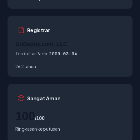
Registrar
GoDaddy.com, LLC
Terdaftar Pada:
2000-03-04
26.2 tahun
Sangat Aman
100
/100
Ringkasan keputusan