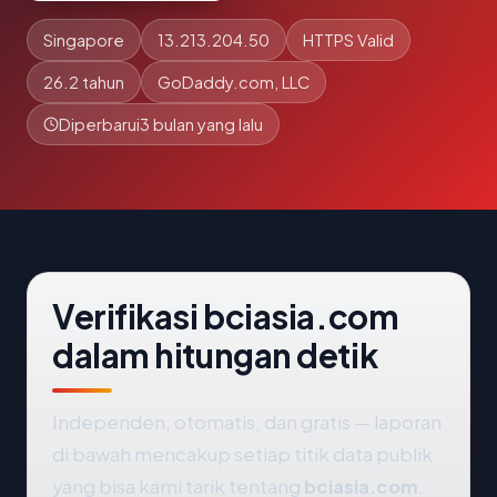
Singapore
13.213.204.50
HTTPS Valid
26.2 tahun
GoDaddy.com, LLC
Diperbarui
3 bulan yang lalu
Verifikasi bciasia.com
dalam hitungan detik
Independen, otomatis, dan gratis — laporan
di bawah mencakup setiap titik data publik
yang bisa kami tarik tentang
bciasia.com
.