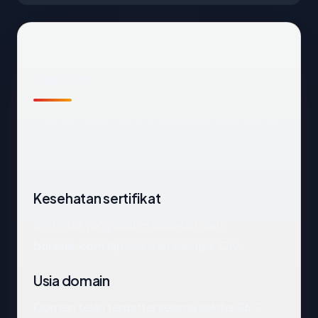
Sekilas
Cara tercepat membaca
bciasia.com
: negara
Singapore, usia 26.2 tahun, SSL OK, registrar
GoDaddy.com, LLC.
Kesehatan sertifikat
Sertifikat yang saat ini disajikan oleh
bciasia.com
dipecahkan sebagai: OK.
Usia domain
Domain telah terdaftar selama sekitar 26.2