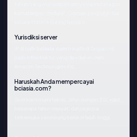
tahun, yang menempatkannya dalam kategori
kematangan "mature". Domain yang lebih tua
secara statistik kurang berisiko.
Yurisdiksi server
IP di balik
bciasia.com
berada di Singapore,
pada infrastruktur yang disediakan oleh
Amazon Technologies Inc..
Haruskah Anda mempercayai
bciasia.com?
Skor kami murni teknis. Situs dengan SSL valid,
beberapa tahun riwayat, dan registrar
terkemuka cenderung berskor lebih tinggi.