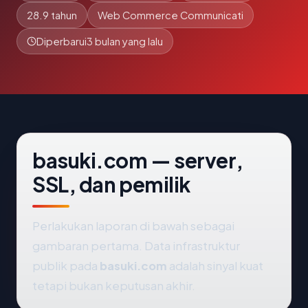
28.9 tahun
Web Commerce Communicati
Diperbarui
3 bulan yang lalu
basuki.com — server,
SSL, dan pemilik
Perlakukan laporan di bawah sebagai
gambaran pertama. Data infrastruktur
publik pada
basuki.com
adalah sinyal kuat
tetapi bukan keputusan akhir.