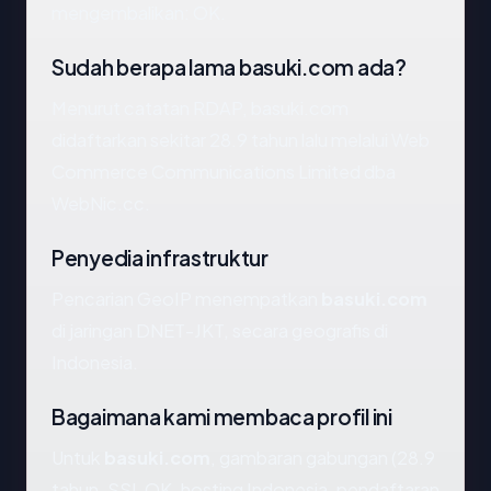
mengembalikan: OK.
Sudah berapa lama basuki.com ada?
Menurut catatan RDAP, basuki.com
didaftarkan sekitar 28.9 tahun lalu melalui Web
Commerce Communications Limited dba
WebNic.cc.
Penyedia infrastruktur
Pencarian GeoIP menempatkan
basuki.com
di jaringan DNET-JKT, secara geografis di
Indonesia.
Bagaimana kami membaca profil ini
Untuk
basuki.com
, gambaran gabungan (28.9
tahun, SSL OK, hosting Indonesia, pendaftaran