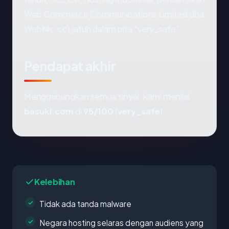
Web Commerce Communications Limited dba
WebNic.cc) jatuh dalam pita "very_safe".
Pendapat akhir
Menggabungkan semua sinyal, kami menilai
basuki.com
di
95/100
(
very_safe
).
Kelebihan
Tidak ada tanda malware
Negara hosting selaras dengan audiens yang