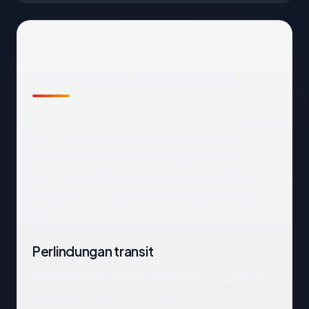
Ringkasan catatan publik
Dari catatan publik yang terkait dengan
basuki.com
, kami mengekstrak empat
anchor: negara Indonesia, registrar Web
Commerce Communications Limited dba
WebNic.cc, usia 28.9 tahun, status enkripsi
OK.
Perlindungan transit
Untuk data dalam transit antara pengguna dan
basuki.com, pemeriksaan enkripsi