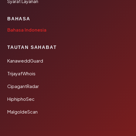
Syarat Layanan
BAHASA
Bahasa Indonesia
TAUTAN SAHABAT
KanaweddGuard
TrijayafWhois
CipagantRadar
HiphiphoSec
MalgoldeScan