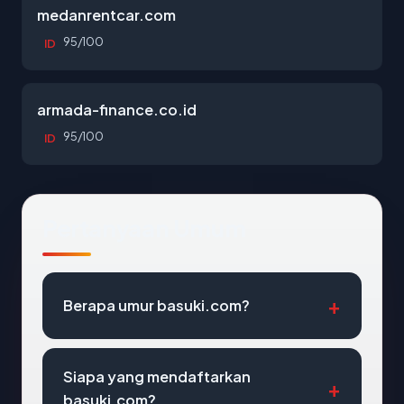
medanrentcar.com
95/100
ID
armada-finance.co.id
95/100
ID
Pertanyaan Umum
Berapa umur basuki.com?
Siapa yang mendaftarkan
basuki.com?