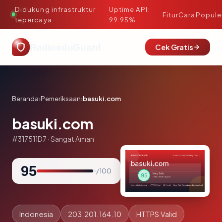
Didukung infrastruktur
Uptime API:
·
Fitur
Cara
Popule
tepercaya
99.95%
RadioeduGuard
Cek Gratis
Beranda
›
Pemeriksaan
›
basuki.com
basuki.com
#317511D7 · Sangat Aman
95
/ 100
Indonesia
203.201.164.10
HTTPS Valid