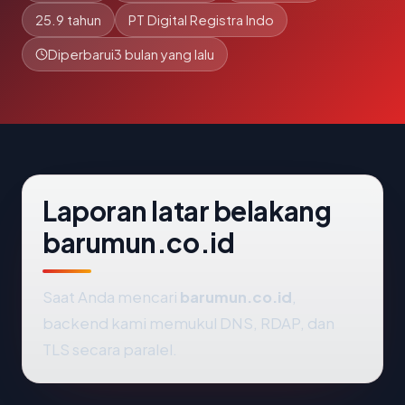
25.9 tahun
PT Digital Registra Indo
Diperbarui
3 bulan yang lalu
Laporan latar belakang
barumun.co.id
Saat Anda mencari
barumun.co.id
,
backend kami memukul DNS, RDAP, dan
TLS secara paralel.