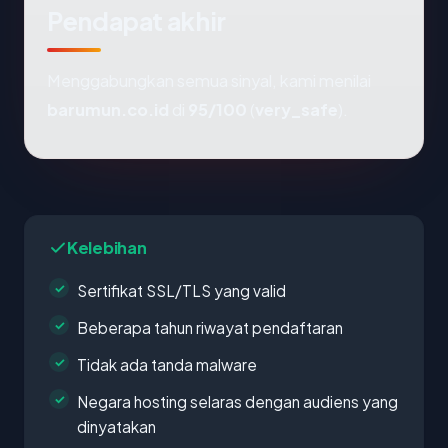
Pendapat akhir
Menggabungkan semua sinyal, kami menilai
barumun.co.id
di
95/100
(
very_safe
).
Kelebihan
Sertifikat SSL/TLS yang valid
Beberapa tahun riwayat pendaftaran
Tidak ada tanda malware
Negara hosting selaras dengan audiens yang
dinyatakan