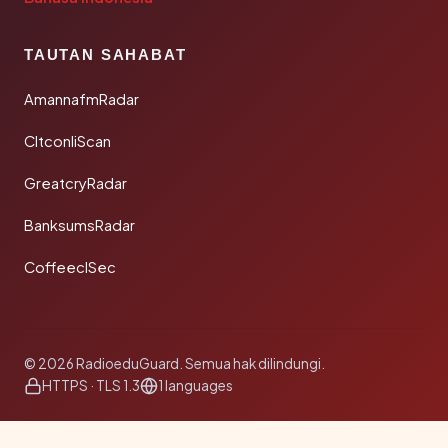
TAUTAN SAHABAT
AmannafmRadar
CltconliScan
GreatcryRadar
BanksumsRadar
CoffeeclSec
© 2026 RadioeduGuard. Semua hak dilindungi.
HTTPS · TLS 1.3
1 languages