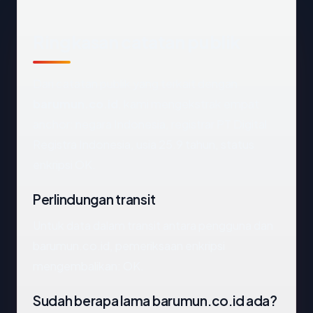
Ringkasan catatan publik
Dari catatan publik yang terkait dengan
barumun.co.id
, kami mengekstrak empat
anchor: negara Indonesia, registrar PT Digital
Registra Indonesia, usia 25.9 tahun, status
enkripsi OK.
Perlindungan transit
Untuk data dalam transit antara pengguna dan
barumun.co.id, pemeriksaan enkripsi
mengembalikan: OK.
Sudah berapa lama barumun.co.id ada?