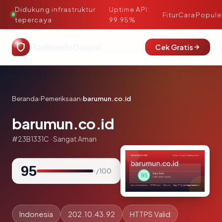
Didukung infrastruktur
Uptime API:
·
Fitur
Cara
Popule
tepercaya
99.95%
RadioeduGuard
Cek Gratis
Beranda
›
Pemeriksaan
›
barumun.co.id
barumun.co.id
#23B1331C · Sangat Aman
95
/ 100
Indonesia
202.10.43.92
HTTPS Valid