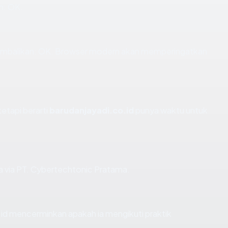
n: OK.
embalikan: OK. Browser modern akan memperingatkan
tetapi berarti
barudanjayadi.co.id
punya waktu untuk
ia via PT. Cybertechtonic Pratama.
id mencerminkan apakah ia mengikuti praktik