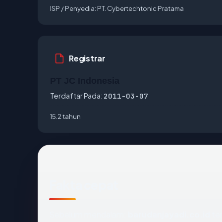
ISP / Penyedia:
PT. Cybertechtonic Pratama
Registrar
PT JC Indonesia
Terdaftar Pada:
2011-03-07
15.2 tahun
Fakta cepat
Sebelum mendalam:
barudanjayadi.co.id
ter