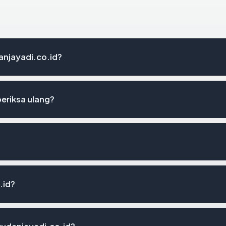
danjayadi.co.id?
eriksa ulang?
.id?