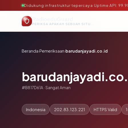
Didukung infrastruktur tepercaya
·
Uptime API: 99.
RadioeduGuard
PERIKSA APAKAH SEBUAH SITUS AMAN, TEPERCAYA, DAN TERVERIFIKASI DALAM HITUNGAN DETIK.
Beranda
›
Pemeriksaan
›
barudanjayadi.co.id
barudanjayadi.co.
#B817D61A · Sangat Aman
Indonesia
202.83.123.221
HTTPS Valid
1