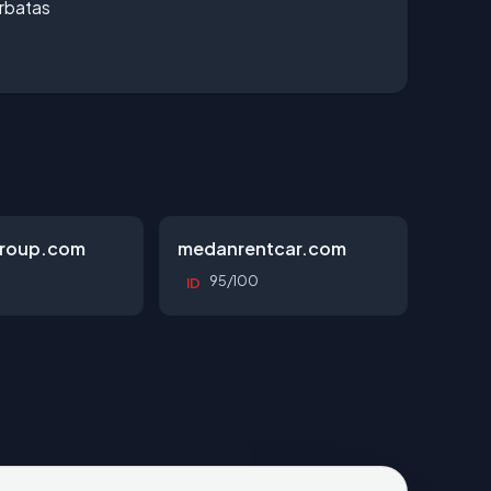
erbatas
roup.com
medanrentcar.com
95/100
ID