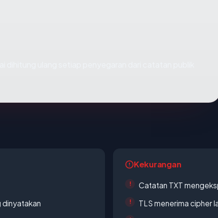
ilai dihitung ulang setiap penyegaran dari catatan publik
Kekurangan
Catatan TXT mengeksp
g dinyatakan
TLS menerima cipher 