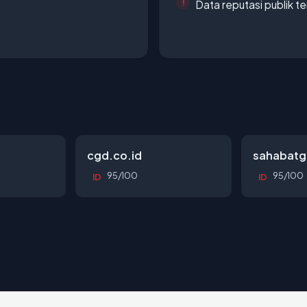
Data reputasi publik t
cgd.co.id
sahabatg
95/100
95/100
ID
ID