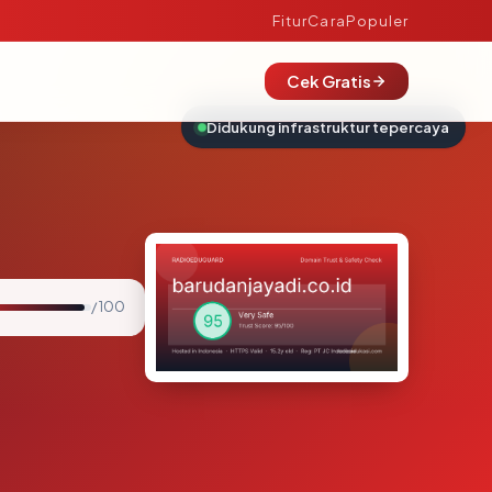
Fitur
Cara
Populer
Cek Gratis
Didukung infrastruktur tepercaya
/ 100