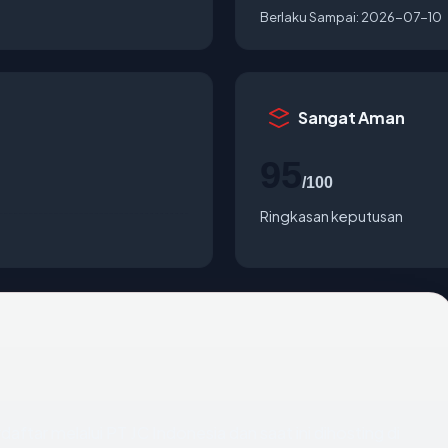
Berlaku Sampai:
2026-07-10
Sangat Aman
95
/100
Ringkasan keputusan
daftar melalui PT JC Indonesia dan saat ini dihosting di