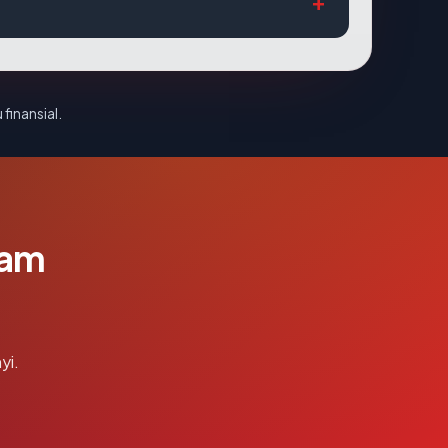
 finansial.
lam
yi.