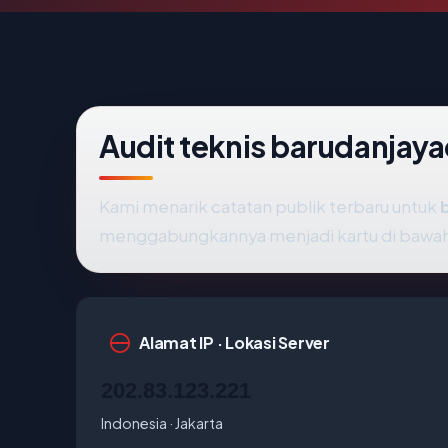
Audit teknis barudanjaya
Kami menarik catatan publik terbaru untuk
menggabungkannya menjadi kartu di bawa
Alamat IP · Lokasi Server
202.83.123.221
Indonesia · Jakarta