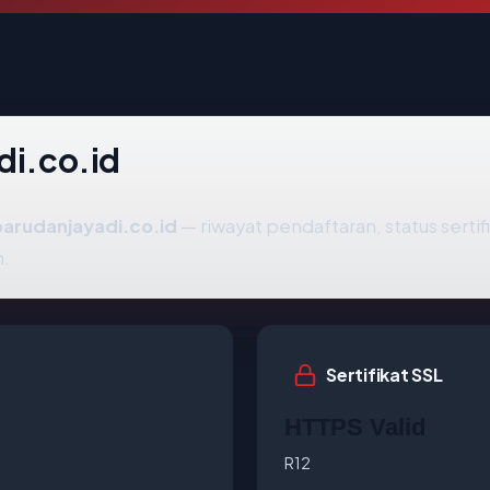
di.co.id
barudanjayadi.co.id
— riwayat pendaftaran, status sertifi
h.
Sertifikat SSL
HTTPS Valid
R12