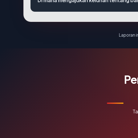
Di mana mengajukan keluhan tentang ba
Laporan in
Pe
Ta