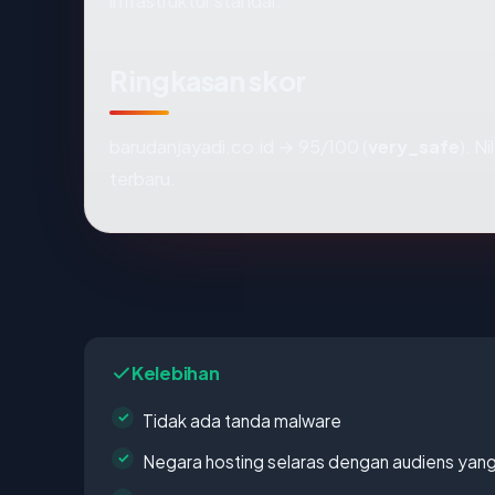
infrastruktur standar.
Ringkasan skor
barudanjayadi.co.id → 95/100 (
very_safe
). N
terbaru.
Kelebihan
Tidak ada tanda malware
Negara hosting selaras dengan audiens yan