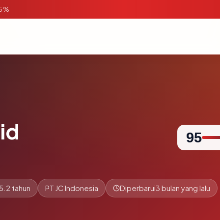
95%
id
95
5.2 tahun
PT JC Indonesia
Diperbarui
3 bulan yang lalu