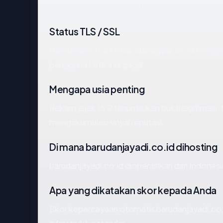
Indonesia. SSL pada host apex mengembalika
Status TLS / SSL
Handshake TLS ke barudanjayadi.co.id meng
pengguna ketika ini gagal.
Mengapa usia penting
Rekam jejak 15.2 tahun bukan bukti legitimasi, 
mengakumulasi sinyal reputasi.
Di mana barudanjayadi.co.id dihosting
barudanjayadi.co.id dioperasikan dari Indones
Apa yang dikatakan skor kepada Anda
Skor kepercayaan otomatis barudanjayadi.co.