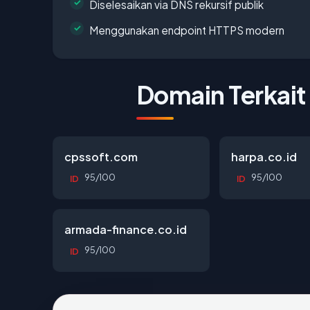
Diselesaikan via DNS rekursif publik
Menggunakan endpoint HTTPS modern
Domain Terkait
cpssoft.com
harpa.co.id
95/100
95/100
ID
ID
armada-finance.co.id
95/100
ID