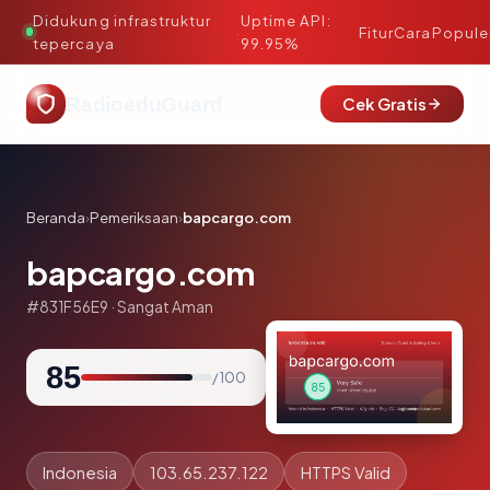
Didukung infrastruktur
Uptime API:
·
Fitur
Cara
Popule
tepercaya
99.95%
RadioeduGuard
Cek Gratis
Beranda
›
Pemeriksaan
›
bapcargo.com
bapcargo.com
#831F56E9 · Sangat Aman
85
/ 100
Indonesia
103.65.237.122
HTTPS Valid