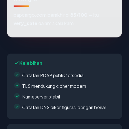
bapcargo.com berakhir di
85/100
— itu
very_safe
dalam skala kami.
Kelebihan
Catatan RDAP publik tersedia
TLS mendukung cipher modern
Nameserver stabil
Catatan DNS dikonfigurasi dengan benar