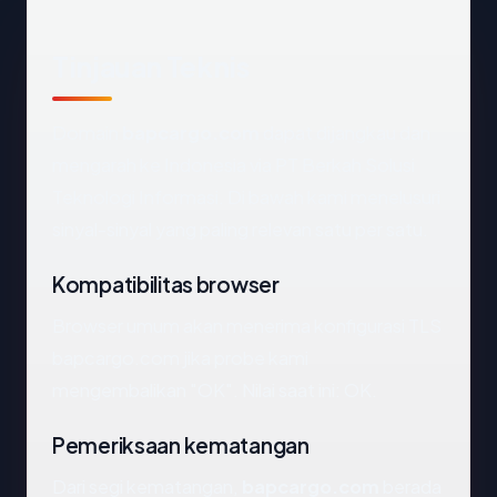
Tinjauan Teknis
Domain
bapcargo.com
dapat dijangkau dan
mengarah ke Indonesia via PT Berkah Solusi
Teknologi Informasi. Di bawah kami menelusuri
sinyal-sinyal yang paling relevan satu per satu.
Kompatibilitas browser
Browser umum akan menerima konfigurasi TLS
bapcargo.com jika probe kami
mengembalikan "OK". Nilai saat ini: OK.
Pemeriksaan kematangan
Dari segi kematangan,
bapcargo.com
berada