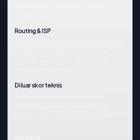
dalam kategori "established" — sekitar 4.1
tahun terdaftar.
Routing & ISP
Lalu lintas ke bapcargo.com saat ini berakhir di
PT Berkah Solusi Teknologi Informasi di
Indonesia — terlihat oleh siapa pun yang
menjalankan traceroute.
Di luar skor teknis
Profil teknis bersih hanya membuktikan
bapcargo.com
mengikuti standar pipa
industri. TIDAK membuktikan konten jujur.
Intinya