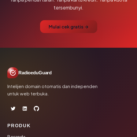
tersembunyi.
Mulai cek gratis →
RadioeduGuard
Intelijen domain otomatis dan independen
untuk web terbuka.
PRODUK
Beranda