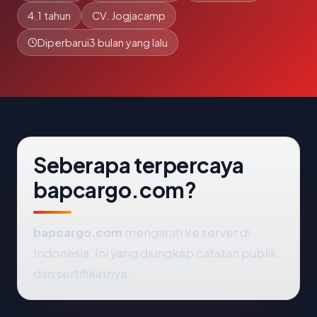
4.1 tahun
CV. Jogjacamp
Diperbarui
3 bulan yang lalu
Seberapa terpercaya
bapcargo.com?
bapcargo.com
mengarah ke server di
Indonesia. Ini yang diungkap catatan publik
dan sertifikatnya.