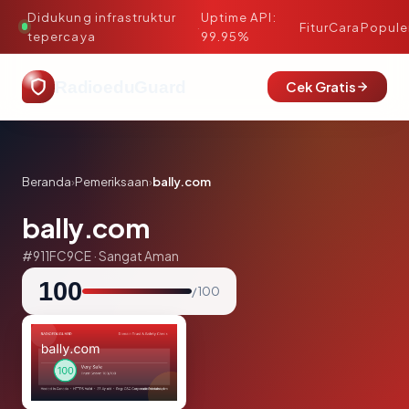
Didukung infrastruktur
Uptime API:
·
Fitur
Cara
Popule
tepercaya
99.95%
RadioeduGuard
Cek Gratis
Beranda
›
Pemeriksaan
›
bally.com
bally.com
#911FC9CE · Sangat Aman
100
/ 100