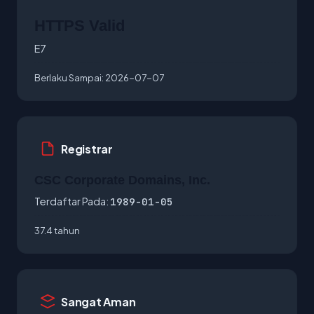
HTTPS Valid
E7
Berlaku Sampai:
2026-07-07
Registrar
CSC Corporate Domains, Inc.
Terdaftar Pada:
1989-01-05
37.4 tahun
Sangat Aman