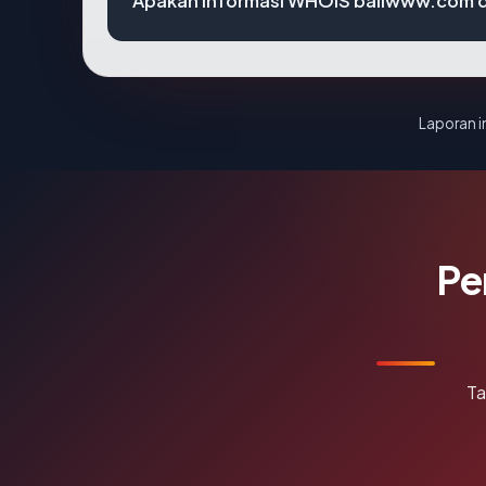
Apakah informasi WHOIS baliwww.com 
Laporan in
Pe
Ta