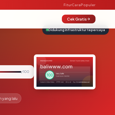
Fitur
Cara
Populer
Cek Gratis
Didukung infrastruktur tepercaya
/ 100
n yang lalu