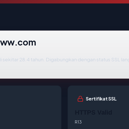
iwww.com
 sekitar 28.4 tahun. Digabungkan dengan status SSL l
Sertifikat SSL
HTTPS Valid
R13