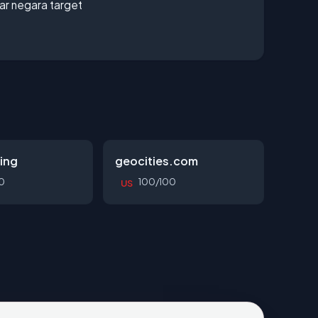
uar negara target
ing
geocities.com
0
100/100
US