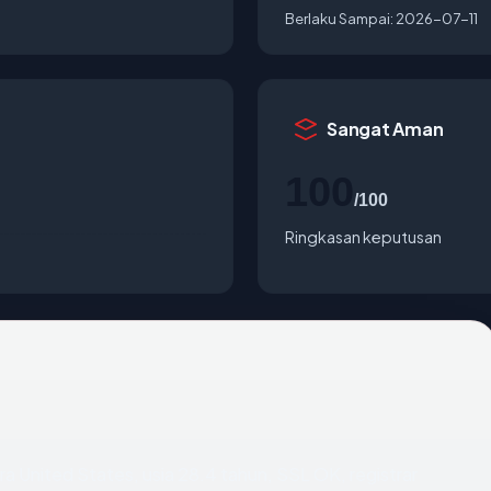
Berlaku Sampai:
2026-07-11
Sangat Aman
100
/100
Ringkasan keputusan
ra United States, usia 28.4 tahun, SSL OK, registrar