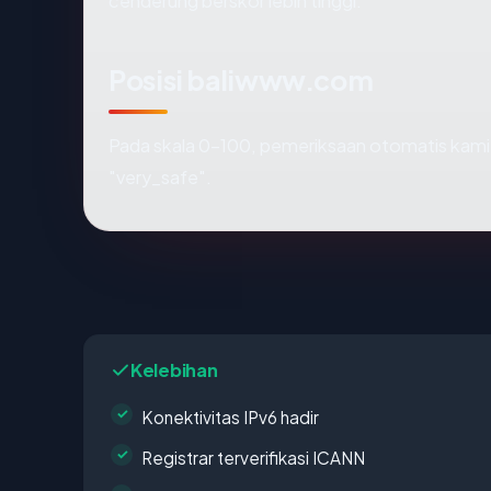
cenderung berskor lebih tinggi.
Posisi baliwww.com
Pada skala 0-100, pemeriksaan otomatis ka
"very_safe".
Kelebihan
Konektivitas IPv6 hadir
Registrar terverifikasi ICANN