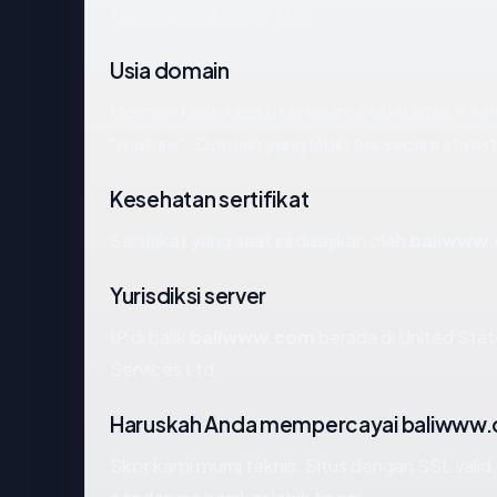
Network Solutions, LLC.
Usia domain
Domain telah terdaftar selama sekitar 28.4 
"mature". Domain yang lebih tua secara statisti
Kesehatan sertifikat
Sertifikat yang saat ini disajikan oleh
baliwww
Yurisdiksi server
IP di balik
baliwww.com
berada di United Stat
Services Ltd.
Haruskah Anda mempercayai baliwww
Skor kami murni teknis. Situs dengan SSL valid