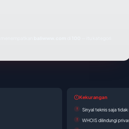
mi menempatkan
baliwww.com
di
100
— itu kategori
Kekurangan
Sinyal teknis saja tid
WHOIS dilindungi priva