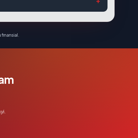
 finansial.
lam
yi.