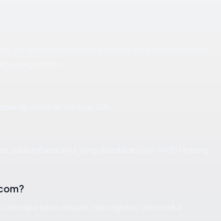
tahun, yang menempatkannya dalam kategori kematangan
k kurang berisiko.
.com
dipecahkan sebagai: OK.
es, pada infrastruktur yang disediakan oleh WHG Hosting
.com?
, beberapa tahun riwayat, dan registrar terkemuka