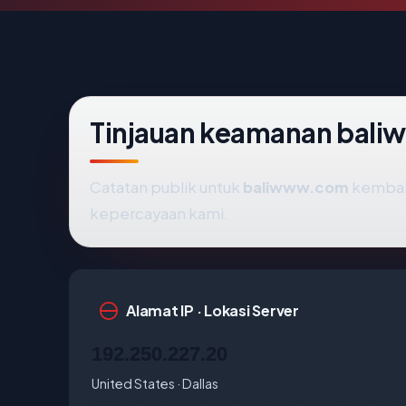
Tinjauan keamanan bal
Catatan publik untuk
baliwww.com
kembali
kepercayaan kami.
Alamat IP · Lokasi Server
192.250.227.20
United States · Dallas