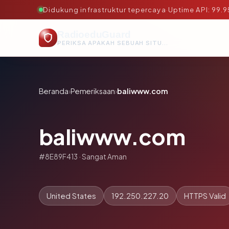
Didukung infrastruktur tepercaya
·
Uptime API: 99.
RadioeduGuard
PERIKSA APAKAH SEBUAH SITUS AMAN, TEPERCAYA, DAN TERVERIFIKASI DALAM HITUNGAN DETIK.
Beranda
›
Pemeriksaan
›
baliwww.com
baliwww.com
#8E89F413 · Sangat Aman
United States
192.250.227.20
HTTPS Valid