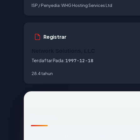
ISP / Penyedia:
WHG Hosting Services Ltd
Registrar
Network Solutions, LLC
Terdaftar Pada:
1997-12-18
28.4 tahun
Sekilas
Cara tercepat membaca
baliwww.com
: nega