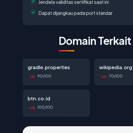
Jendela validitas sertifikat saat ini
Dapat dijangkau pada port standar
Domain Terkait
gradle.properties
wikipedia.org
90/100
70/100
US
US
btn.co.id
100/100
US