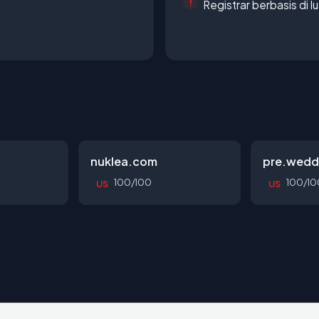
Registrar berbasis di l
nuklea.com
pre.wedd
100/100
100/10
US
US