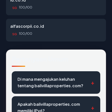
100/100
SG
alfascorpii.co.id
100/100
SG
Pertanyaan Umum
Di mana mengajukan keluhan
tentang balivillaproperties.com?
Apakah balivillaproperties.com
memiliki IPv6?