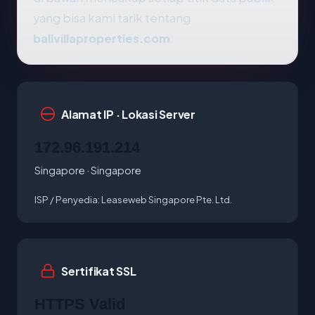
yang bisa kami tarik tentang
balivillaproperties.com
.
Alamat IP · Lokasi Server
172.96.191.214
Singapore · Singapore
ISP / Penyedia:
Leaseweb Singapore Pte. Ltd.
Sertifikat SSL
HTTPS Valid