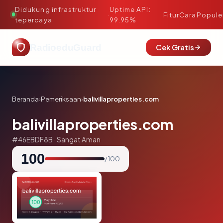
Didukung infrastruktur
Uptime API:
·
Fitur
Cara
Popule
tepercaya
99.95%
RadioeduGuard
Cek Gratis
Beranda
›
Pemeriksaan
›
balivillaproperties.com
balivillaproperties.com
#46EBDF8B · Sangat Aman
100
/ 100