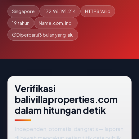
Singapore
172.96.191.214
HTTPS Valid
19 tahun
Name.com, Inc.
Diperbarui
3 bulan yang lalu
Verifikasi
balivillaproperties.com
dalam hitungan detik
Independen, otomatis, dan gratis — laporan
di bawah mencakup setiap titik data publik