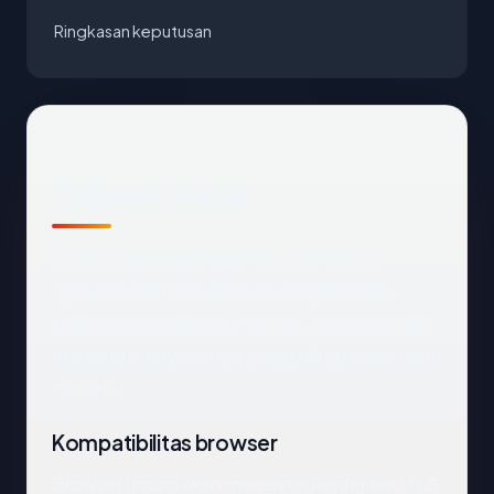
Ringkasan keputusan
Tinjauan Teknis
Domain
balivillaproperties.com
dapat
dijangkau dan mengarah ke Singapore via
Leaseweb Singapore Pte. Ltd.. Di bawah kami
menelusuri sinyal-sinyal yang paling relevan satu
per satu.
Kompatibilitas browser
Browser umum akan menerima konfigurasi TLS