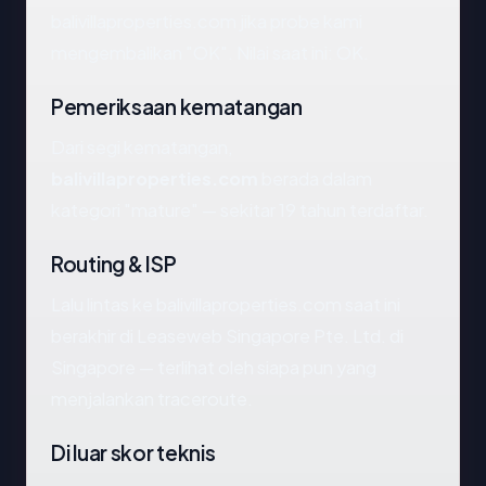
balivillaproperties.com jika probe kami
mengembalikan "OK". Nilai saat ini: OK.
Pemeriksaan kematangan
Dari segi kematangan,
balivillaproperties.com
berada dalam
kategori "mature" — sekitar 19 tahun terdaftar.
Routing & ISP
Lalu lintas ke balivillaproperties.com saat ini
berakhir di Leaseweb Singapore Pte. Ltd. di
Singapore — terlihat oleh siapa pun yang
menjalankan traceroute.
Di luar skor teknis