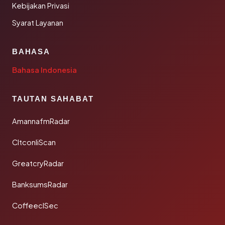
Kebijakan Privasi
Syarat Layanan
BAHASA
Bahasa Indonesia
TAUTAN SAHABAT
AmannafmRadar
CltconliScan
GreatcryRadar
BanksumsRadar
CoffeeclSec