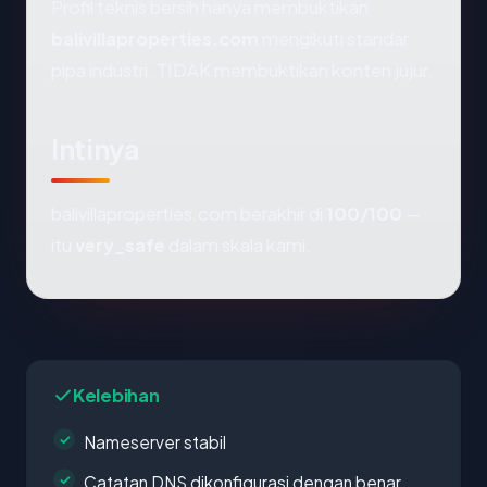
Profil teknis bersih hanya membuktikan
balivillaproperties.com
mengikuti standar
pipa industri. TIDAK membuktikan konten jujur.
Intinya
balivillaproperties.com berakhir di
100/100
—
itu
very_safe
dalam skala kami.
Kelebihan
Nameserver stabil
Catatan DNS dikonfigurasi dengan benar