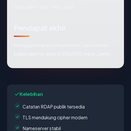
jatuh dalam pita "very_safe".
Pendapat akhir
Menggabungkan semua sinyal, kami menilai
baliproperty.com
di
100/100
(
very_safe
).
Kelebihan
Catatan RDAP publik tersedia
TLS mendukung cipher modern
Nameserver stabil