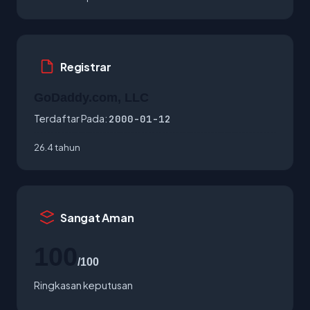
Registrar
GoDaddy.com, LLC
Terdaftar Pada:
2000-01-12
26.4 tahun
Sangat Aman
100
/100
Ringkasan keputusan