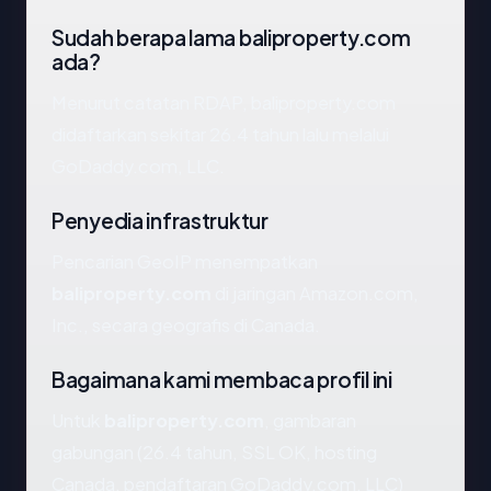
Sudah berapa lama baliproperty.com
ada?
Menurut catatan RDAP, baliproperty.com
didaftarkan sekitar 26.4 tahun lalu melalui
GoDaddy.com, LLC.
Penyedia infrastruktur
Pencarian GeoIP menempatkan
baliproperty.com
di jaringan Amazon.com,
Inc., secara geografis di Canada.
Bagaimana kami membaca profil ini
Untuk
baliproperty.com
, gambaran
gabungan (26.4 tahun, SSL OK, hosting
Canada, pendaftaran GoDaddy.com, LLC)