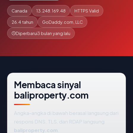
Canada
13.248.169.48
HTTPS Valid
26.4 tahun
GoDaddy.com, LLC
Diperbarui
3 bulan yang lalu
Membaca sinyal
baliproperty.com
Angka-angka di bawah berasal langsung dari
respons DNS, TLS, dan RDAP langsung
baliproperty.com
.