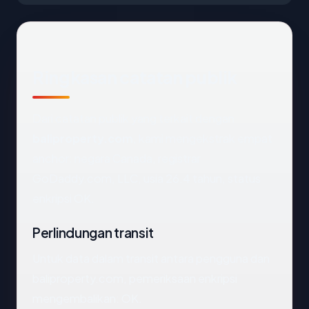
Ringkasan catatan publik
Dari catatan publik yang terkait dengan
baliproperty.com
, kami mengekstrak empat
anchor: negara Canada, registrar
GoDaddy.com, LLC, usia 26.4 tahun, status
enkripsi OK.
Perlindungan transit
Untuk data dalam transit antara pengguna dan
baliproperty.com, pemeriksaan enkripsi
mengembalikan: OK.