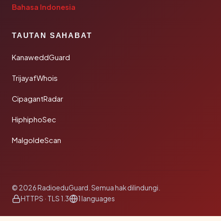
Bahasa Indonesia
TAUTAN SAHABAT
KanaweddGuard
TrijayafWhois
CipagantRadar
HiphiphoSec
MalgoldeScan
© 2026 RadioeduGuard. Semua hak dilindungi.
HTTPS · TLS 1.3
1 languages