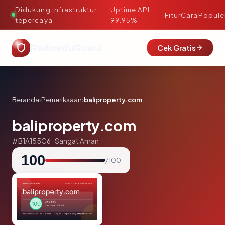
Didukung infrastruktur
Uptime API:
·
Fitur
Cara
Popule
tepercaya
99.95%
RadioeduGuard
Cek Gratis
Beranda
›
Pemeriksaan
›
baliproperty.com
baliproperty.com
#B1A155C6 · Sangat Aman
100
/ 100