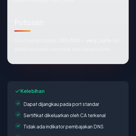
dalam kategori "very_safe".
Putusan
Skor kepercayaan:
100/100
—
very_safe
. Ini
adalah putusan otomatis dan hanya teknis.
Kelebihan
Dapat dijangkau pada port standar
Sertifikat dikeluarkan oleh CA terkenal
Tidak ada indikator pembajakan DNS