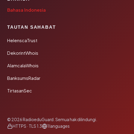
Bahasa Indonesia
TAUTAN SAHABAT
HelenscaTrust
DekorintWhois
AlamcalaWhois
BanksumsRadar
TirtasanSec
© 2026 RadioeduGuard. Semua hak dilindungi.
HTTPS · TLS 1.3
1 languages