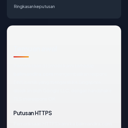
Ringkasan keputusan
Temuan awal
Pemeriksaan otomatis kami terhadap
balimandira.com
mengembalikan respons
DNS bersih yang mengarah ke Singapore,
disajikan oleh Google LLC, dengan handshake
TLS merespons OK.
Putusan HTTPS
Pemeriksaan HTTPS kami ke balimandira.com