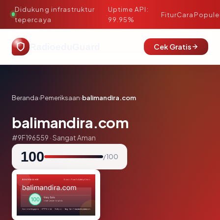
Didukung infrastruktur
Uptime API:
·
Fitur
Cara
Popule
tepercaya
99.95%
RadioeduGuard
Cek Gratis
Beranda
›
Pemeriksaan
›
balimandira.com
balimandira.com
#9F196559 · Sangat Aman
100
/ 100