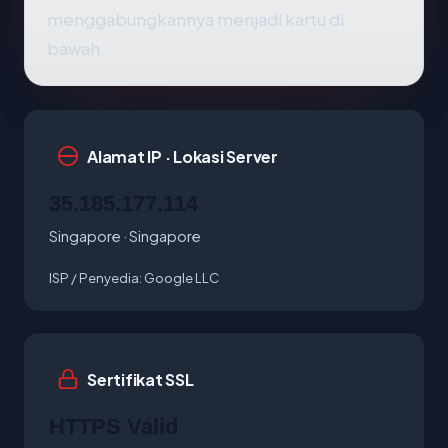
menggabungkannya menjadi kartu di
bawah.
Alamat IP · Lokasi Server
35.185.177.114
Singapore · Singapore
ISP / Penyedia:
Google LLC
Sertifikat SSL
HTTPS Valid