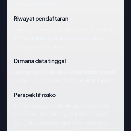
disimpulkan dengan: OK.
Riwayat pendaftaran
balimandira.com telah ada sekitar 26.6 tahun.
Domain berumur panjang biasanya terkait
dengan proyek mapan.
Di mana data tinggal
Apa pun yang Anda kirim ke
balimandira.com
diproses di server yang berlokasi di Singapore.
Perspektif risiko
Domain dengan profil balimandira.com (usia
26.6 tahun, SSL OK, registrar Net-Chinese
Co., Ltd., negara Singapore) biasanya jatuh