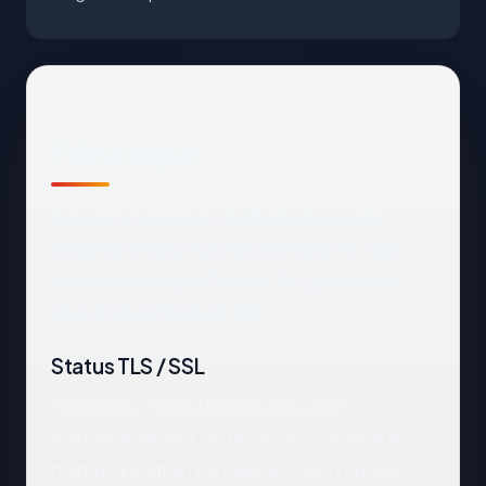
Fakta cepat
Sebelum mendalam:
balibotanica.com
terdaftar melalui Tucows Domains Inc. dan
saat ini dihosting di Canada. SSL pada host
apex mengembalikan: OK.
Status TLS / SSL
Handshake TLS ke balibotanica.com
mengembalikan: OK. Browser modern akan
memperingatkan pengguna ketika ini gagal.