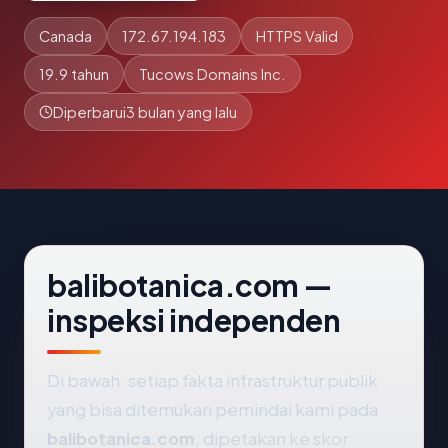
Canada
172.67.194.183
HTTPS Valid
19.9 tahun
Tucows Domains Inc.
Diperbarui
3 bulan yang lalu
balibotanica.com —
inspeksi independen
Di bawah: setiap fakta infrastruktur publik
yang bisa ditemukan pemindai kami pada
balibotanica.com
, dipetakan ke skor