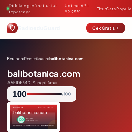
Didukung infrastruktur
Uptime API:
·
Fitur
Cara
Popule
tepercaya
99.95%
RadioeduGuard
Cek Gratis
Beranda
›
Pemeriksaan
›
balibotanica.com
balibotanica.com
#5E1DF640 · Sangat Aman
100
/ 100