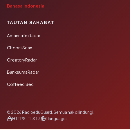
Bahasa Indonesia
TAUTAN SAHABAT
AmannafmRadar
CltconliScan
GreatcryRadar
BanksumsRadar
CoffeeclSec
© 2026 RadioeduGuard. Semua hak dilindungi.
HTTPS · TLS 1.3
1 languages