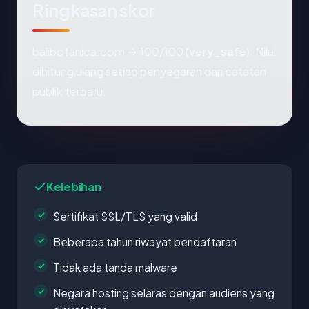
Ringkasan skor
balibotanica.com → 100/100 (
very_safe
). Nilai
dihitung ulang setiap penyegaran dari catatan
publik terbaru.
Kelebihan
Sertifikat SSL/TLS yang valid
Beberapa tahun riwayat pendaftaran
Tidak ada tanda malware
Negara hosting selaras dengan audiens yang