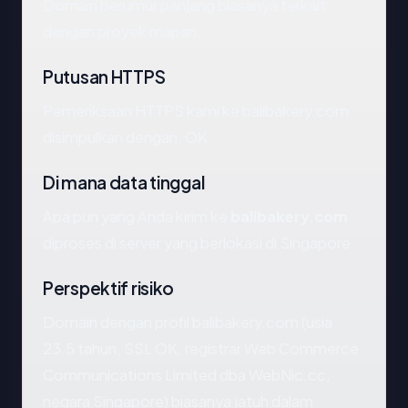
Domain berumur panjang biasanya terkait
dengan proyek mapan.
Putusan HTTPS
Pemeriksaan HTTPS kami ke balibakery.com
disimpulkan dengan: OK.
Di mana data tinggal
Apa pun yang Anda kirim ke
balibakery.com
diproses di server yang berlokasi di Singapore.
Perspektif risiko
Domain dengan profil balibakery.com (usia
23.5 tahun, SSL OK, registrar Web Commerce
Communications Limited dba WebNic.cc,
negara Singapore) biasanya jatuh dalam