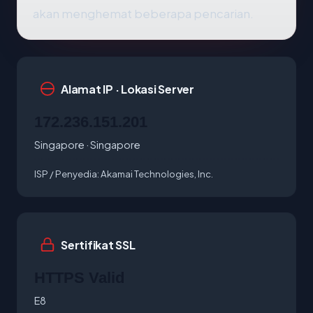
akan menghemat beberapa pencarian.
Alamat IP · Lokasi Server
172.236.151.201
Singapore · Singapore
ISP / Penyedia:
Akamai Technologies, Inc.
Sertifikat SSL
HTTPS Valid
E8