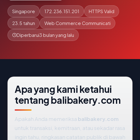
Singapore
172.236.151.201
HTTPS Valid
23.5 tahun
Web Commerce Communicati
Diperbarui
3 bulan yang lalu
Apa yang kami ketahui
tentang balibakery.com
Apakah Anda memeriksa
balibakery.com
untuk transaksi, kemitraan, atau sekadar rasa
ingin tahu, ringkasan catatan publik di bawah