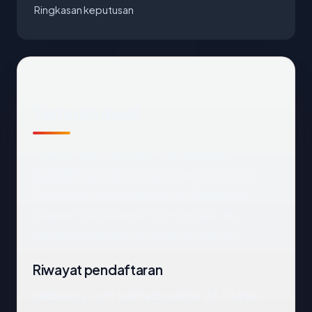
Ringkasan keputusan
Temuan awal
Pemeriksaan otomatis kami terhadap
balibakery.com
mengembalikan respons
DNS bersih yang mengarah ke Singapore,
disajikan oleh Akamai Technologies, Inc.,
dengan handshake TLS merespons OK.
Riwayat pendaftaran
balibakery.com telah ada sekitar 23.5 tahun.