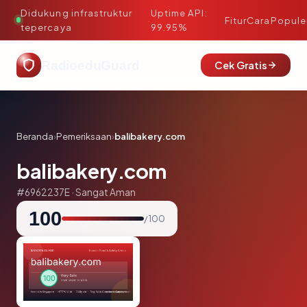
Didukung infrastruktur
Uptime API:
·
Fitur
Cara
Popule
tepercaya
99.95%
RadioeduGuard
Cek Gratis
Beranda
›
Pemeriksaan
›
balibakery.com
balibakery.com
#6962237E · Sangat Aman
100
/ 100