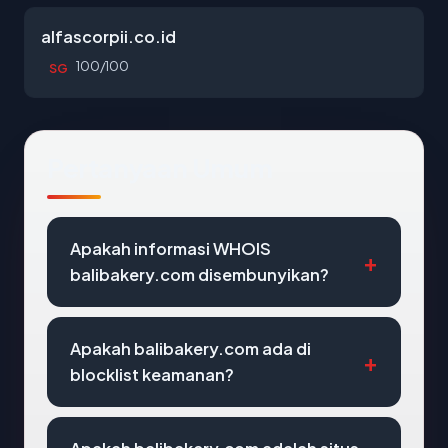
alfascorpii.co.id
100/100
SG
Pertanyaan Umum
Apakah informasi WHOIS
balibakery.com disembunyikan?
Apakah balibakery.com ada di
blocklist keamanan?