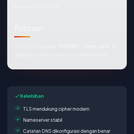
kategori "very_safe".
Putusan
Skor kepercayaan:
100/100
—
very_safe
. Ini
adalah putusan otomatis dan hanya teknis.
Kelebihan
TLS mendukung cipher modern
Nameserver stabil
Catatan DNS dikonfigurasi dengan benar