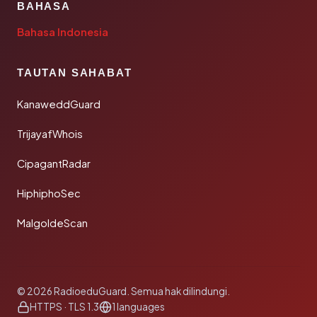
BAHASA
Bahasa Indonesia
TAUTAN SAHABAT
KanaweddGuard
TrijayafWhois
CipagantRadar
HiphiphoSec
MalgoldeScan
© 2026 RadioeduGuard. Semua hak dilindungi.
HTTPS · TLS 1.3
1 languages