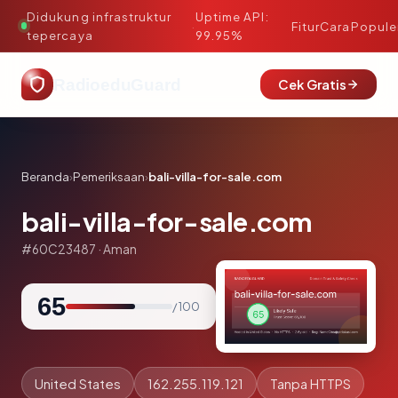
Didukung infrastruktur
Uptime API:
·
Fitur
Cara
Popule
tepercaya
99.95%
RadioeduGuard
Cek Gratis
Beranda
›
Pemeriksaan
›
bali-villa-for-sale.com
bali-villa-for-sale.com
#60C23487 · Aman
65
/ 100
United States
162.255.119.121
Tanpa HTTPS