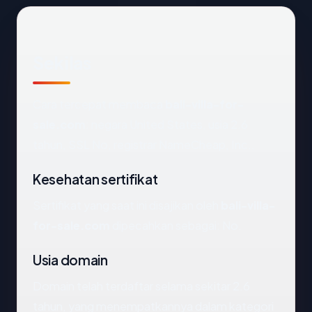
Sekilas
Cara tercepat membaca
bali-villa-for-
sale.com
: negara United States, usia 2.6
tahun, SSL No, registrar NameCheap, Inc..
Kesehatan sertifikat
Sertifikat yang saat ini disajikan oleh
bali-villa-
for-sale.com
dipecahkan sebagai: No.
Usia domain
Domain telah terdaftar selama sekitar 2.6
tahun, yang menempatkannya dalam kategori