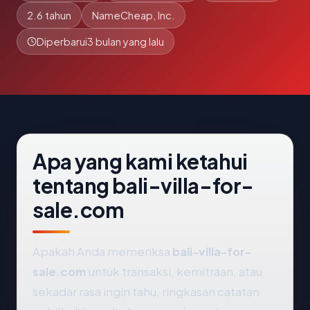
2.6 tahun
NameCheap, Inc.
Diperbarui
3 bulan yang lalu
Apa yang kami ketahui
tentang bali-villa-for-
sale.com
Apakah Anda memeriksa
bali-villa-for-
sale.com
untuk transaksi, kemitraan, atau
sekadar rasa ingin tahu, ringkasan catatan