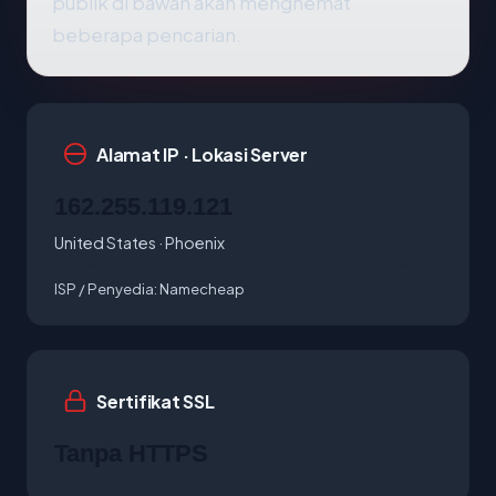
publik di bawah akan menghemat
beberapa pencarian.
Alamat IP · Lokasi Server
162.255.119.121
United States · Phoenix
ISP / Penyedia:
Namecheap
Sertifikat SSL
Tanpa HTTPS