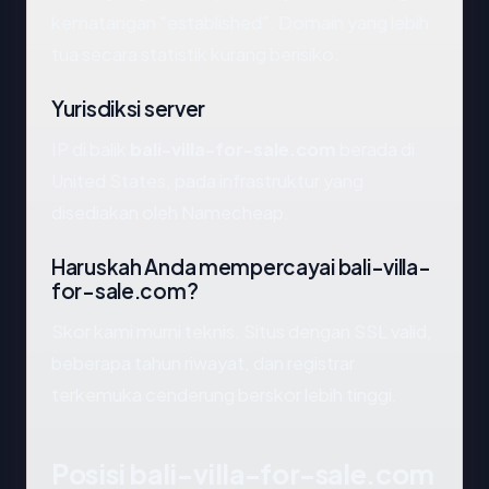
kematangan "established". Domain yang lebih
tua secara statistik kurang berisiko.
Yurisdiksi server
IP di balik
bali-villa-for-sale.com
berada di
United States, pada infrastruktur yang
disediakan oleh Namecheap.
Haruskah Anda mempercayai bali-villa-
for-sale.com?
Skor kami murni teknis. Situs dengan SSL valid,
beberapa tahun riwayat, dan registrar
terkemuka cenderung berskor lebih tinggi.
Posisi bali-villa-for-sale.com