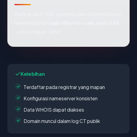
Pada skala 0-100, pemeriksaan otomatis kami
menempatkan
bali-villa-for-sale.com
di
65
— itu kategori "safe".
Kelebihan
Terdaftar pada registrar yang mapan
Konfigurasi nameserver konsisten
Data WHOIS dapat diakses
Domain muncul dalam log CT publik