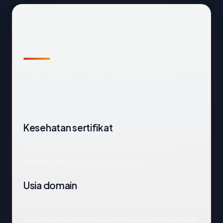
Sekilas
Cara tercepat membaca
bali-media.net
:
negara Canada, usia 1.9 tahun, SSL OK,
registrar TuringSign Inc. d/b/a Cosmotown.
Kesehatan sertifikat
Sertifikat yang saat ini disajikan oleh
bali-
media.net
dipecahkan sebagai: OK.
Usia domain
Domain telah terdaftar selama sekitar 1.9
tahun, yang menempatkannya dalam kategori