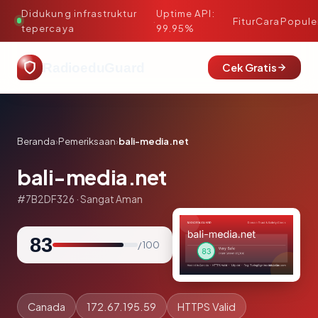
Didukung infrastruktur
Uptime API:
·
Fitur
Cara
Popule
tepercaya
99.95%
RadioeduGuard
Cek Gratis
Beranda
›
Pemeriksaan
›
bali-media.net
bali-media.net
#7B2DF326 · Sangat Aman
83
/ 100
Canada
172.67.195.59
HTTPS Valid