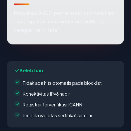
Pada skala 0-100, pemeriksaan otomatis kami
menempatkan
bali-media.net
di
83
— itu
kategori "very_safe".
Kelebihan
Tidak ada hits otomatis pada blocklist
Konektivitas IPv6 hadir
Registrar terverifikasi ICANN
Jendela validitas sertifikat saat ini