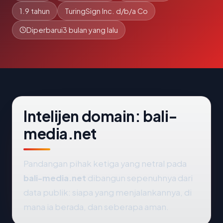
1.9 tahun
TuringSign Inc. d/b/a Co
Diperbarui
3 bulan yang lalu
Intelijen domain: bali-
media.net
Pandangan pihak ketiga yang netral pada
bali-media.net
dibangun sepenuhnya dari
data publik: siapa yang menjalankannya, di
mana ia berada, dan seberapa aman.