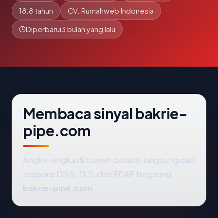
18.8 tahun
CV. Rumahweb Indonesia
Diperbarui
3 bulan yang lalu
Membaca sinyal bakrie-
pipe.com
Angka-angka di bawah berasal langsung dari
respons DNS, TLS, dan RDAP langsung
bakrie-pipe.com
.