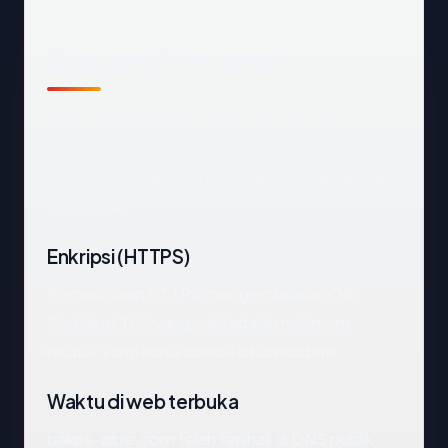
Apa yang kami amati
Melihat
bakrie-pipe.com
dari luar, titik data
terpenting adalah negara hosting (Indonesia),
status SSL (OK), dan registrar (CV. Rumahweb
Indonesia).
Enkripsi (HTTPS)
Pemeriksaan HTTPS mengembalikan OK.
Sertifikat TLS yang valid adalah minimum
mutlak yang harus dimiliki situs modern.
Waktu di web terbuka
bakrie-pipe.com telah terlihat di DNS publik