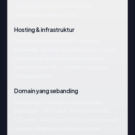
sekitar 18.8 tahun. Itu cukup untuk
meninggalkan jejak reputasi.
Hosting & infrastruktur
Domain saat ini mengarah ke server di
Indonesia
, disajikan oleh Rumahweb. Lokasi
hosting tidak sama dengan kepercayaan,
tetapi memberi tahu yurisdiksi mana yang
menangani data.
Domain yang sebanding
Situs dengan metadata serupa
bakrie-
pipe.com
— 18.8 tahun, hosting Indonesia,
SSL valid — biasanya mencakup baik bisnis sah
maupun cangkang yang diganti merek.