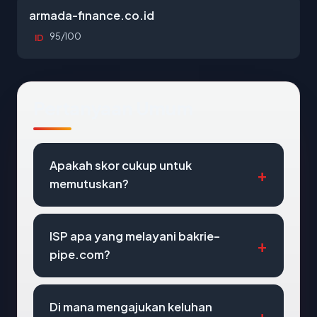
armada-finance.co.id
95/100
ID
Pertanyaan Umum
Apakah skor cukup untuk
memutuskan?
ISP apa yang melayani bakrie-
pipe.com?
Di mana mengajukan keluhan