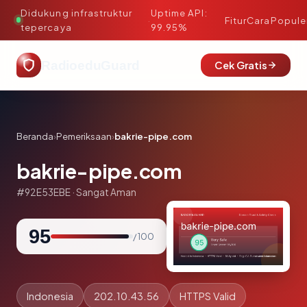
Didukung infrastruktur
Uptime API:
·
Fitur
Cara
Popule
tepercaya
99.95%
RadioeduGuard
Cek Gratis
Beranda
›
Pemeriksaan
›
bakrie-pipe.com
bakrie-pipe.com
#92E53EBE · Sangat Aman
95
/ 100
Indonesia
202.10.43.56
HTTPS Valid