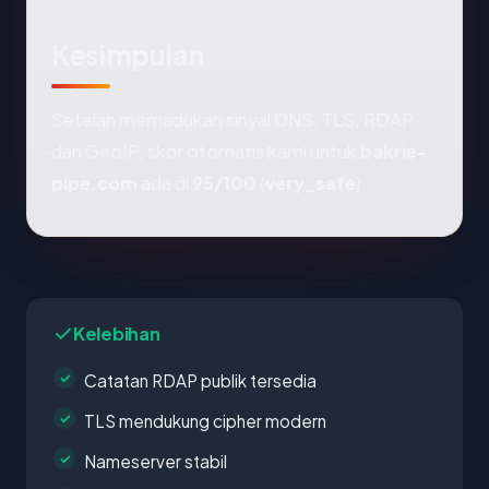
Kesimpulan
Setelah memadukan sinyal DNS, TLS, RDAP,
dan GeoIP, skor otomatis kami untuk
bakrie-
pipe.com
ada di
95/100
(
very_safe
).
Kelebihan
Catatan RDAP publik tersedia
TLS mendukung cipher modern
Nameserver stabil