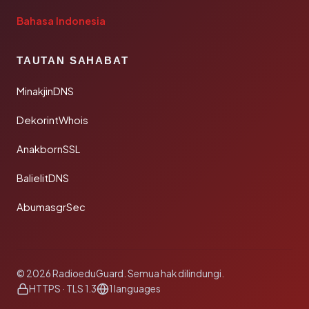
Bahasa Indonesia
TAUTAN SAHABAT
MinakjinDNS
DekorintWhois
AnakbornSSL
BalielitDNS
AbumasgrSec
© 2026 RadioeduGuard. Semua hak dilindungi.
HTTPS · TLS 1.3
1 languages