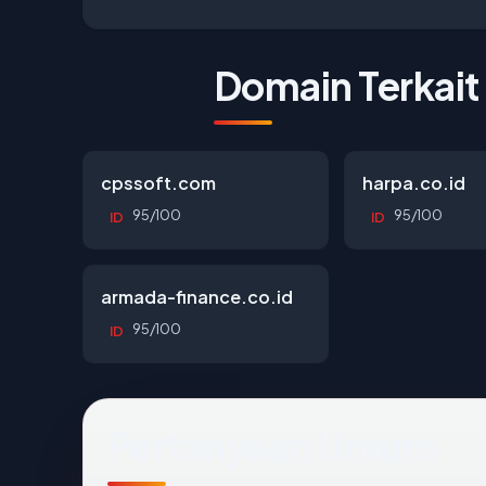
Domain Terkait
cpssoft.com
harpa.co.id
95/100
95/100
ID
ID
armada-finance.co.id
95/100
ID
Pertanyaan Umum