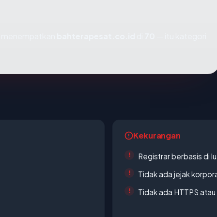
mi menempatkan
bahterapesat.co.id
di
70
— itu kategori
Kekurangan
Registrar berbasis di l
Tidak ada jejak korpora
Tidak ada HTTPS atau s