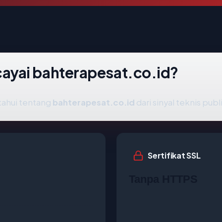
yai bahterapesat.co.id?
tahui tentang
bahterapesat.co.id
dari sinyal teknis publ
Sertifikat SSL
Tanpa HTTPS