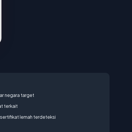
uar negara target
t terkait
ertifikat lemah terdeteksi