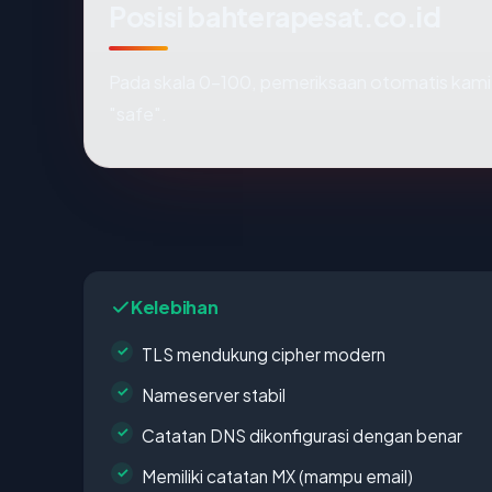
Posisi bahterapesat.co.id
Pada skala 0-100, pemeriksaan otomatis ka
"safe".
Kelebihan
TLS mendukung cipher modern
Nameserver stabil
Catatan DNS dikonfigurasi dengan benar
Memiliki catatan MX (mampu email)