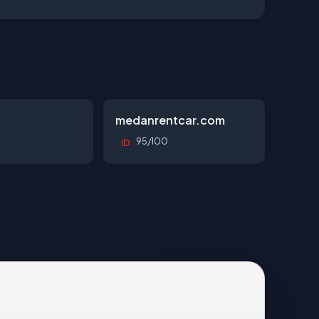
d
medanrentcar.com
95/100
ID