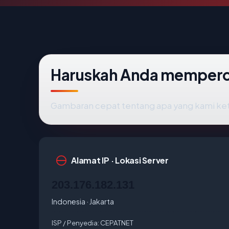
Haruskah Anda memperca
Gambaran cepat tentang apa yang kami ke
Alamat IP · Lokasi Server
203.176.182.131
Indonesia · Jakarta
ISP / Penyedia:
CEPATNET