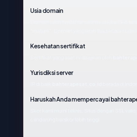
Usia domain
Domain telah terdaftar selama sekitar 19.8 
"mature". Domain yang lebih tua secara statisti
Kesehatan sertifikat
Sertifikat yang saat ini disajikan oleh
bahterap
Yurisdiksi server
IP di balik
bahterapesat.co.id
berada di Indo
Haruskah Anda mempercayai bahterape
Skor kami murni teknis. Situs dengan SSL valid
cenderung berskor lebih tinggi.