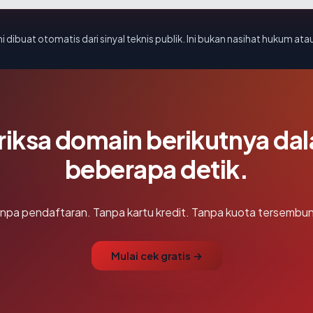
i dibuat otomatis dari sinyal teknis publik. Ini bukan nasihat hukum atau
riksa domain berikutnya da
beberapa detik.
npa pendaftaran. Tanpa kartu kredit. Tanpa kuota tersembun
Mulai cek gratis →