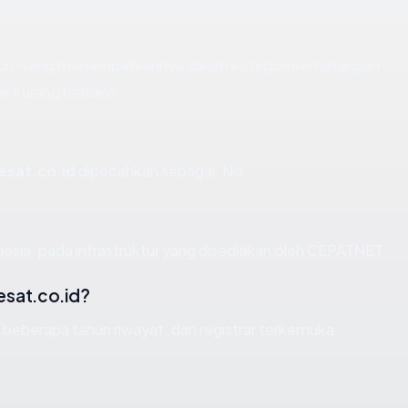
tahun, yang menempatkannya dalam kategori kematangan
k kurang berisiko.
esat.co.id
dipecahkan sebagai: No.
nesia, pada infrastruktur yang disediakan oleh CEPATNET.
sat.co.id?
, beberapa tahun riwayat, dan registrar terkemuka