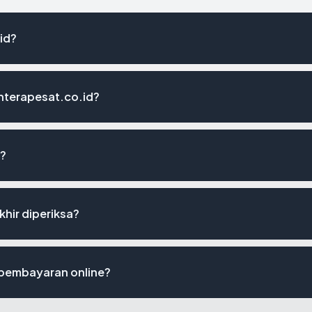
id?
hterapesat.co.id?
6?
khir diperiksa?
 pembayaran online?