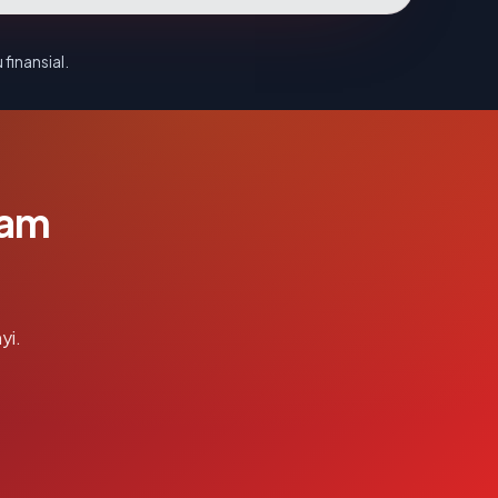
 finansial.
lam
yi.