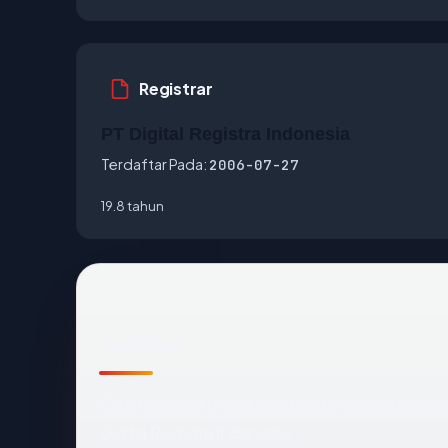
Registrar
PT Digital Registra Indonesia
Terdaftar Pada:
2006-07-27
19.8 tahun
Sekilas
Cara tercepat membaca
bahterapesat.co.i
Digital Registra Indonesia.