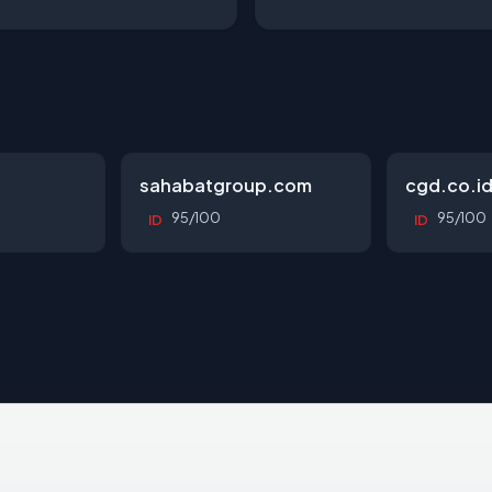
sahabatgroup.com
cgd.co.i
95/100
95/100
ID
ID