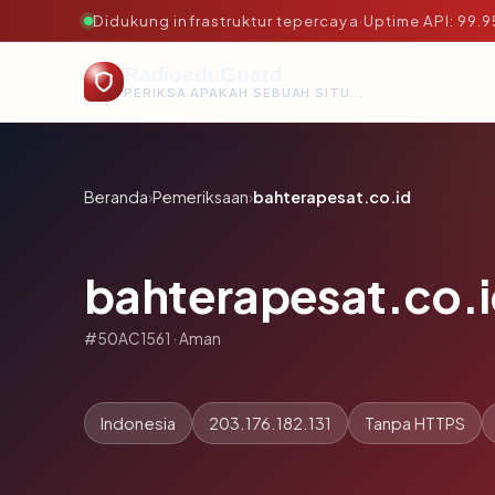
Didukung infrastruktur tepercaya
·
Uptime API: 99.
RadioeduGuard
PERIKSA APAKAH SEBUAH SITUS AMAN, TEPERCAYA, DAN TERVERIFIKASI DALAM HITUNGAN DETIK.
Beranda
›
Pemeriksaan
›
bahterapesat.co.id
bahterapesat.co.
#50AC1561 · Aman
Indonesia
203.176.182.131
Tanpa HTTPS