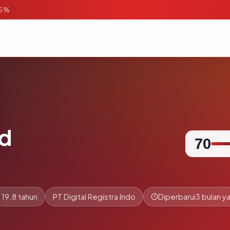
95%
id
70
19.8 tahun
PT Digital Registra Indo
Diperbarui
3 bulan ya