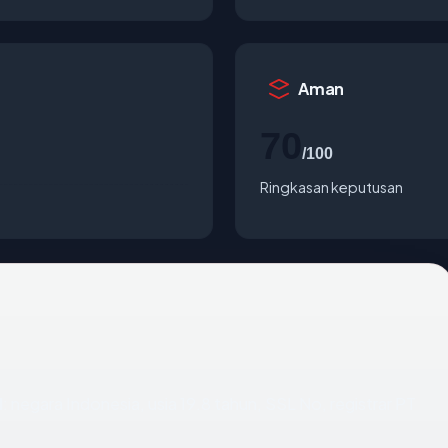
Aman
70
/100
Ringkasan keputusan
d
: negara Indonesia, usia 19.8 tahun, SSL No, registrar PT