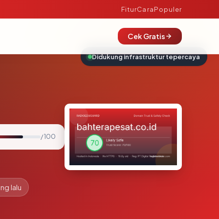
Fitur
Cara
Populer
Cek Gratis
Didukung infrastruktur tepercaya
/ 100
ng lalu