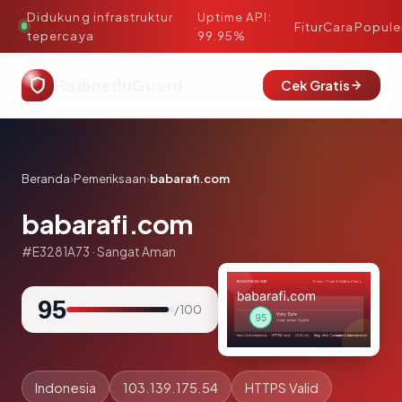
Didukung infrastruktur
Uptime API:
·
Fitur
Cara
Popule
tepercaya
99.95%
RadioeduGuard
Cek Gratis
Beranda
›
Pemeriksaan
›
babarafi.com
babarafi.com
#E3281A73 · Sangat Aman
95
/ 100
Indonesia
103.139.175.54
HTTPS Valid