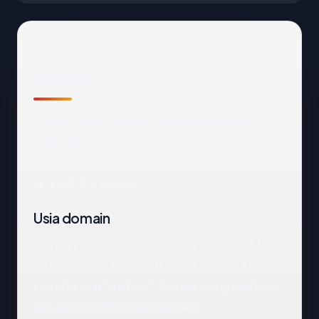
Sekilas
Cara tercepat membaca
babarafi.com
:
negara Indonesia, usia 20.5 tahun, SSL OK,
registrar Web Commerce Communications
Limited dba WebNic.cc.
Usia domain
Domain telah terdaftar selama sekitar 20.5
tahun, yang menempatkannya dalam kategori
kematangan "mature". Domain yang lebih tua
secara statistik kurang berisiko.