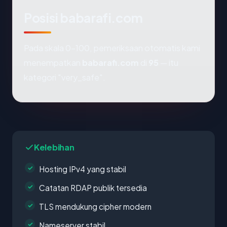
Posisi babarafi.com
Pada skala 0-100, pemeriksaan otomatis kami
menempatkan
babarafi.com
di
95
— itu
kategori "very_safe".
Kelebihan
Hosting IPv4 yang stabil
Catatan RDAP publik tersedia
TLS mendukung cipher modern
Nameserver stabil