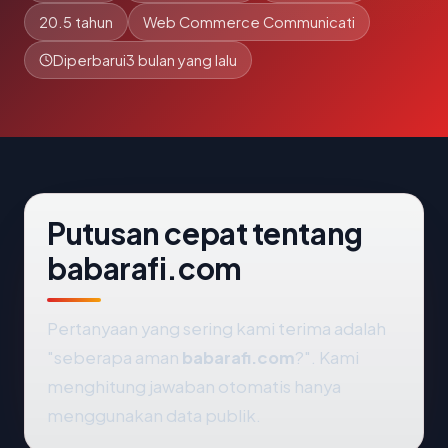
20.5 tahun
Web Commerce Communicati
Diperbarui
3 bulan yang lalu
Putusan cepat tentang
babarafi.com
Pertanyaan yang sering kami terima adalah
"seberapa aman
babarafi.com
?". Kami
menghitung jawaban otomatis hanya
menggunakan data publik.