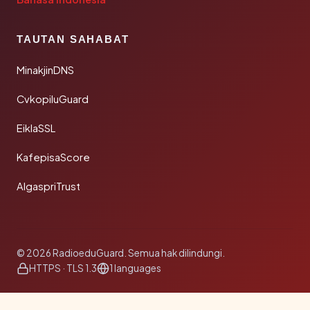
TAUTAN SAHABAT
MinakjinDNS
CvkopiluGuard
EiklaSSL
KafepisaScore
AlgaspriTrust
© 2026 RadioeduGuard. Semua hak dilindungi.
HTTPS · TLS 1.3
1 languages