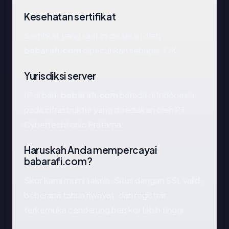
Kesehatan sertifikat
Sertifikat yang saat ini disajikan oleh
babarafi.com
dipecahkan sebagai: OK.
Yurisdiksi server
IP di balik
babarafi.com
berada di Indonesia,
pada infrastruktur yang disediakan oleh PT.
Cybertechtonic Pratama.
Haruskah Anda mempercayai
babarafi.com?
Skor kami murni teknis. Situs dengan SSL valid,
beberapa tahun riwayat, dan registrar
terkemuka cenderung berskor lebih tinggi.