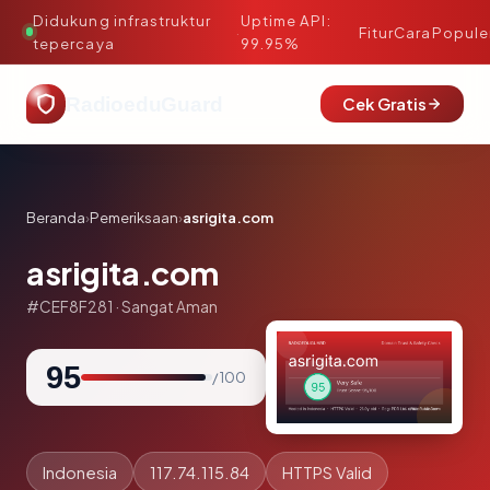
Didukung infrastruktur
Uptime API:
·
Fitur
Cara
Popule
tepercaya
99.95%
RadioeduGuard
Cek Gratis
Beranda
›
Pemeriksaan
›
asrigita.com
asrigita.com
#CEF8F281 · Sangat Aman
95
/ 100
Indonesia
117.74.115.84
HTTPS Valid