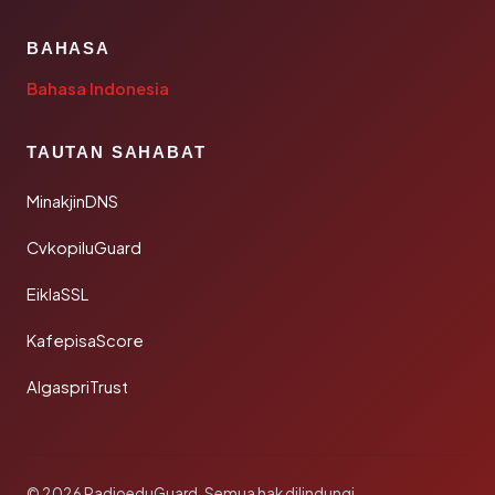
BAHASA
Bahasa Indonesia
TAUTAN SAHABAT
MinakjinDNS
CvkopiluGuard
EiklaSSL
KafepisaScore
AlgaspriTrust
© 2026 RadioeduGuard. Semua hak dilindungi.