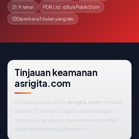
21.9 tahun
PDR Ltd. d/b/a PublicDom
Diperbarui
3 bulan yang lalu
Tinjauan keamanan
asrigita.com
Catatan publik untuk
asrigita.com
kembali
sekitar 21.9 tahun. Digabungkan dengan
status SSL langsung, mereka membentuk
dasar skor kepercayaan kami.