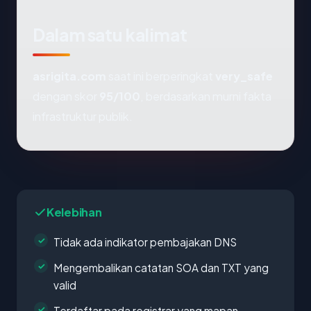
Dalam satu kalimat
asrigita.com
saat ini berperingkat
very_safe
dengan skor
95/100
, berdasarkan murni fakta
infrastruktur publik.
Kelebihan
Tidak ada indikator pembajakan DNS
Mengembalikan catatan SOA dan TXT yang
valid
Terdaftar pada registrar yang mapan