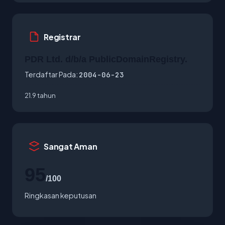
Registrar
PDR Ltd. d/b/a PublicDomainRegistry.
Terdaftar Pada:
2004-06-23
21.9 tahun
Sangat Aman
95
/100
Ringkasan keputusan