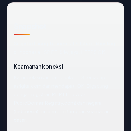
Snapshot
Snapshot
asrigita.com
: 21.9 tahun, dihosting
di Indonesia, ISP PT. Sriwijaya, HTTPS OK.
Keamanan koneksi
Kami melakukan handshake TLS terhadap
asrigita.com dan mendapat: OK. Digabung
dengan registrar (PDR Ltd. d/b/a
PublicDomainRegistry.com) dan negara
(Indonesia), ini memberi tampilan keamanan
dasar.