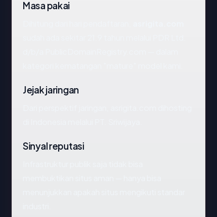
Masa pakai
Dihitung dari hari pendaftaran,
asrigita.com
sudah ada sekitar 21.9 tahun melalui PDR Ltd.
d/b/a PublicDomainRegistry.com — dalam
kategori kematangan "mature" model kami.
Jejak jaringan
Dari perspektif jaringan, asrigita.com dihosting
di Indonesia melalui PT. Sriwijaya.
Sinyal reputasi
Infrastruktur publik saja tidak bisa
membuktikan situs aman — hanya bisa
menunjukkan apakah situs mengikuti standar
industri.