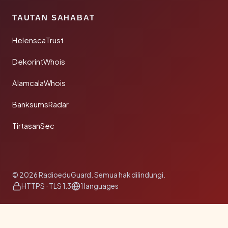
TAUTAN SAHABAT
HelenscaTrust
DekorintWhois
AlamcalaWhois
BanksumsRadar
TirtasanSec
© 2026 RadioeduGuard. Semua hak dilindungi.
HTTPS · TLS 1.3
1 languages