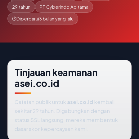
29 tahun
PT Cyberindo Aditama
Diperbarui
3 bulan yang lalu
Tinjauan keamanan
asei.co.id
Catatan publik untuk
asei.co.id
kembali
sekitar 29 tahun. Digabungkan dengan
status SSL langsung, mereka membentuk
dasar skor kepercayaan kami.