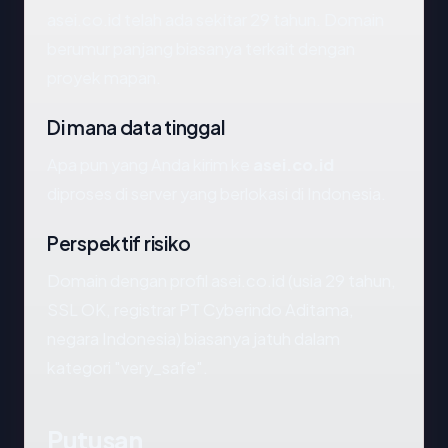
asei.co.id telah ada sekitar 29 tahun. Domain
berumur panjang biasanya terkait dengan
proyek mapan.
Di mana data tinggal
Apa pun yang Anda kirim ke
asei.co.id
diproses di server yang berlokasi di Indonesia.
Perspektif risiko
Domain dengan profil asei.co.id (usia 29 tahun,
SSL OK, registrar PT Cyberindo Aditama,
negara Indonesia) biasanya jatuh dalam
kategori "very_safe".
Putusan