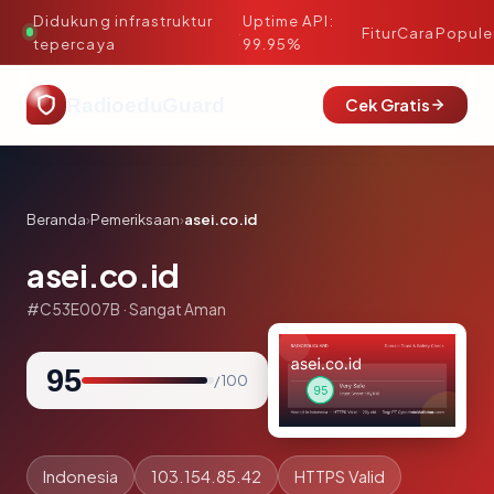
Didukung infrastruktur
Uptime API:
·
Fitur
Cara
Popule
tepercaya
99.95%
RadioeduGuard
Cek Gratis
Beranda
›
Pemeriksaan
›
asei.co.id
asei.co.id
#C53E007B · Sangat Aman
95
/ 100
Indonesia
103.154.85.42
HTTPS Valid