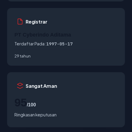
Registrar
PT Cyberindo Aditama
Terdaftar Pada:
1997-05-17
29 tahun
Sangat Aman
95
/100
Ringkasan keputusan