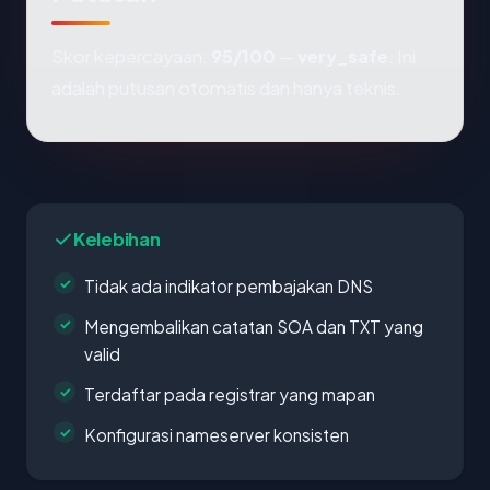
Skor kepercayaan:
95/100
—
very_safe
. Ini
adalah putusan otomatis dan hanya teknis.
Kelebihan
Tidak ada indikator pembajakan DNS
Mengembalikan catatan SOA dan TXT yang
valid
Terdaftar pada registrar yang mapan
Konfigurasi nameserver konsisten