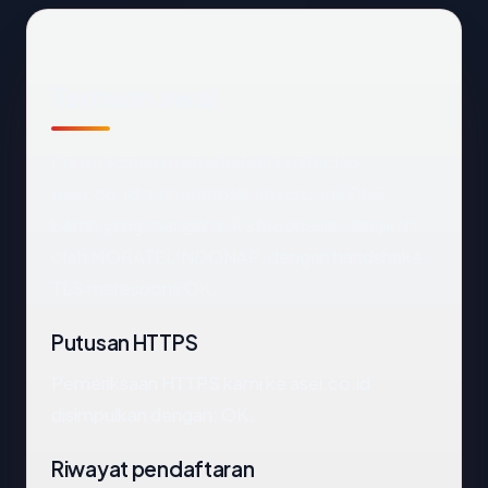
Temuan awal
Pemeriksaan otomatis kami terhadap
asei.co.id
mengembalikan respons DNS
bersih yang mengarah ke Indonesia, disajikan
oleh MORATELINDONAP, dengan handshake
TLS merespons OK.
Putusan HTTPS
Pemeriksaan HTTPS kami ke asei.co.id
disimpulkan dengan: OK.
Riwayat pendaftaran