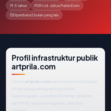
19.5 tahun
PDR Ltd. d/b/a PublicDom
Diperbarui
3 bulan yang lalu
Profil infrastruktur publik
artprila.com
Untuk
artprila.com
kami menyoroti empat
sinyal yang paling penting untuk
kepercayaan: yurisdiksi hosting, validitas
sertifikat, reputasi registrar, dan usia
domain.