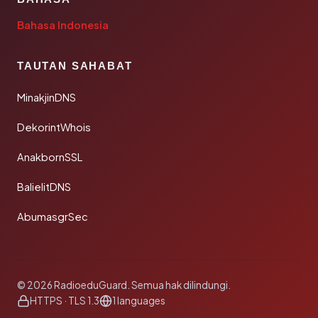
Bahasa Indonesia
TAUTAN SAHABAT
MinakjinDNS
DekorintWhois
AnakbornSSL
BalielitDNS
AbumasgrSec
© 2026 RadioeduGuard. Semua hak dilindungi.
HTTPS · TLS 1.3
1 languages