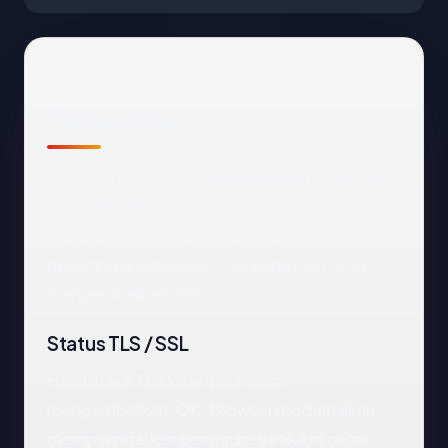
Fakta cepat
Sebelum mendalam:
artprila.com
terdaftar
melalui PDR Ltd. d/b/a
PublicDomainRegistry.com dan saat ini
dihosting di Indonesia. SSL pada host apex
mengembalikan: OK.
Status TLS / SSL
Handshake TLS ke artprila.com
mengembalikan: OK. Browser modern akan
memperingatkan pengguna ketika ini gagal.