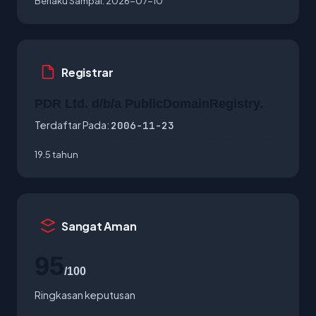
Berlaku Sampai:
2026-07-10
Registrar
PDR Ltd. d/b/a PublicDomainRegistry.
Terdaftar Pada:
2006-11-23
19.5 tahun
Sangat Aman
95
/100
Ringkasan keputusan