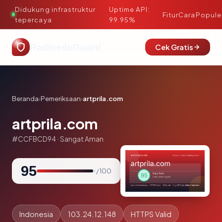
Didukung infrastruktur
Uptime API:
·
Fitur
Cara
Popule
tepercaya
99.95%
RadioeduGuard
Cek Gratis
Beranda
›
Pemeriksaan
›
artprila.com
artprila.com
#CCFBCD94 · Sangat Aman
95
/ 100
Indonesia
103.24.12.148
HTTPS Valid