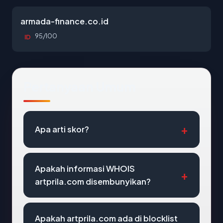
armada-finance.co.id
95/100
ID
Pertanyaan Umum
Apa arti skor?
Apakah informasi WHOIS
artprila.com disembunyikan?
Apakah artprila.com ada di blocklist