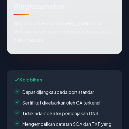
Ringkasan skor
artprila.com → 95/100 (
very_safe
). Nilai
dihitung ulang setiap penyegaran dari catatan
publik terbaru.
Kelebihan
Dapat dijangkau pada port standar
Sertifikat dikeluarkan oleh CA terkenal
Tidak ada indikator pembajakan DNS
Mengembalikan catatan SOA dan TXT yang