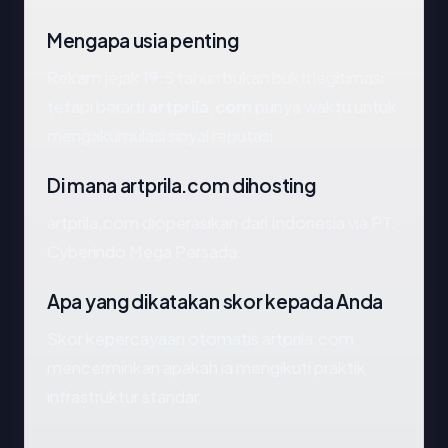
Mengapa usia penting
Rekam jejak 19.5 tahun bukan bukti legitimasi,
tetapi berarti
artprila.com
punya waktu untuk
mengakumulasi sinyal reputasi.
Di mana artprila.com dihosting
artprila.com dioperasikan dari Indonesia via PT.
Cyberindo Mega Persada.
Apa yang dikatakan skor kepada Anda
Skor kepercayaan otomatis artprila.com
mencerminkan apakah ia mengikuti praktik
infrastruktur standar.