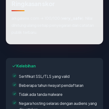
Ringkasan skor
arkgalerie.com → 100/100 (
very_safe
). Nilai
dihitung ulang setiap penyegaran dari catatan
publik terbaru.
Kelebihan
Sertifikat SSL/TLS yang valid
Beberapa tahun riwayat pendaftaran
Tidak ada tanda malware
Negara hosting selaras dengan audiens yang