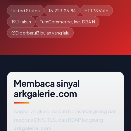
United States
13.223.25.84
HTTPS Valid
19.1 tahun
TurnCommerce, Inc. DBA N
Diperbarui
3 bulan yang lalu
Membaca sinyal
arkgalerie.com
Angka-angka di bawah berasal langsung dari
respons DNS, TLS, dan RDAP langsung
arkgalerie.com
.