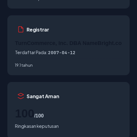
Registrar
TurnCommerce, Inc. DBA NameBright.co
Terdaftar Pada:
2007-04-12
19.1 tahun
Sangat Aman
100
/100
Ringkasan keputusan