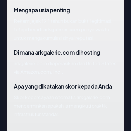
Mengapa usia penting
Rekam jejak 19.1 tahun bukan bukti legitimasi,
tetapi berarti
arkgalerie.com
punya waktu
untuk mengakumulasi sinyal reputasi.
Di mana arkgalerie.com dihosting
arkgalerie.com dioperasikan dari United States
via Amazon.com, Inc..
Apa yang dikatakan skor kepada Anda
Skor kepercayaan otomatis arkgalerie.com
mencerminkan apakah ia mengikuti praktik
infrastruktur standar.