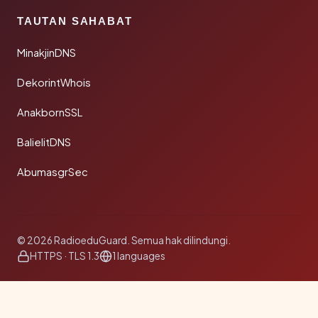
TAUTAN SAHABAT
MinakjinDNS
DekorintWhois
AnakbornSSL
BalielitDNS
AbumasgrSec
© 2026 RadioeduGuard. Semua hak dilindungi.
HTTPS · TLS 1.3
1 languages