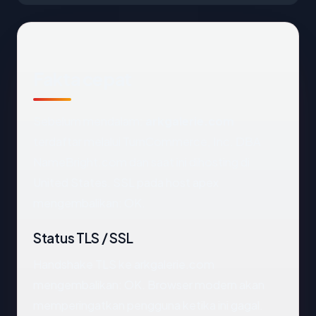
Fakta cepat
Sebelum mendalam:
arkgalerie.com
terdaftar melalui TurnCommerce, Inc. DBA
NameBright.com dan saat ini dihosting di
United States. SSL pada host apex
mengembalikan: OK.
Status TLS / SSL
Handshake TLS ke arkgalerie.com
mengembalikan: OK. Browser modern akan
memperingatkan pengguna ketika ini gagal.