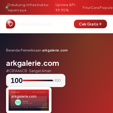
Didukung infrastruktur
Uptime API:
·
Fitur
Cara
Popule
tepercaya
99.95%
RadioeduGuard
Cek Gratis
Beranda
›
Pemeriksaan
›
arkgalerie.com
arkgalerie.com
#CB1AA6CB · Sangat Aman
100
/ 100