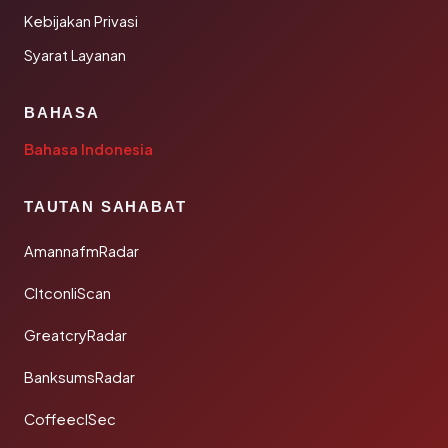
Kebijakan Privasi
Syarat Layanan
BAHASA
Bahasa Indonesia
TAUTAN SAHABAT
AmannafmRadar
CltconliScan
GreatcryRadar
BanksumsRadar
CoffeeclSec