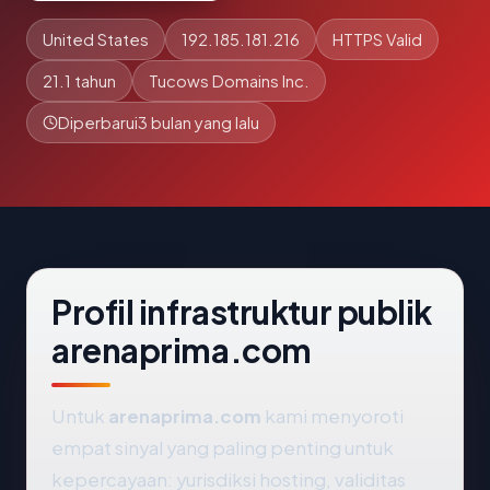
United States
192.185.181.216
HTTPS Valid
21.1 tahun
Tucows Domains Inc.
Diperbarui
3 bulan yang lalu
Profil infrastruktur publik
arenaprima.com
Untuk
arenaprima.com
kami menyoroti
empat sinyal yang paling penting untuk
kepercayaan: yurisdiksi hosting, validitas