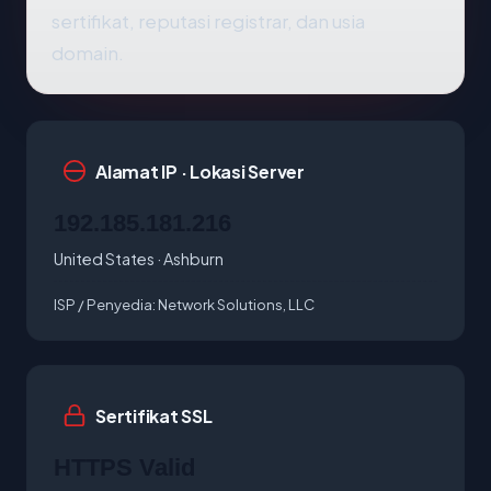
sertifikat, reputasi registrar, dan usia
domain.
Alamat IP · Lokasi Server
192.185.181.216
United States · Ashburn
ISP / Penyedia:
Network Solutions, LLC
Sertifikat SSL
HTTPS Valid