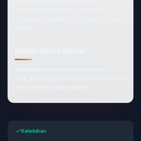
Infrastruktur publik saja tidak bisa
membuktikan situs aman — hanya bisa
menunjukkan apakah situs mengikuti standar
industri.
Dalam satu kalimat
arenaprima.com
saat ini berperingkat
very_safe
dengan skor
100/100
, berdasarkan
murni fakta infrastruktur publik.
Kelebihan