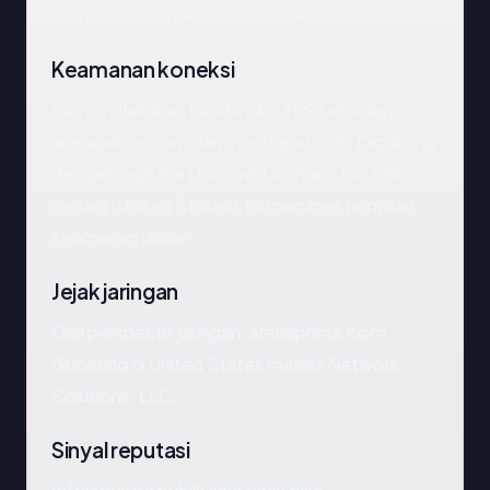
kematangan "mature" model kami.
Keamanan koneksi
Kami melakukan handshake TLS terhadap
arenaprima.com dan mendapat: OK. Digabung
dengan registrar (Tucows Domains Inc.) dan
negara (United States), ini memberi tampilan
keamanan dasar.
Jejak jaringan
Dari perspektif jaringan, arenaprima.com
dihosting di United States melalui Network
Solutions, LLC.
Sinyal reputasi