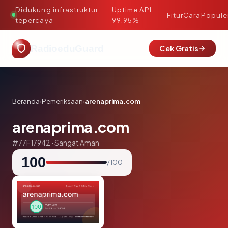
Didukung infrastruktur
Uptime API:
·
Fitur
Cara
Popule
tepercaya
99.95%
RadioeduGuard
Cek Gratis
Beranda
›
Pemeriksaan
›
arenaprima.com
arenaprima.com
#77F17942 · Sangat Aman
100
/ 100