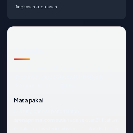
Ringkasan keputusan
Snapshot
Snapshot
arenaprima.com
: 21.1 tahun,
dihosting di United States, ISP Network
Solutions, LLC, HTTPS OK.
Masa pakai
Dihitung dari hari pendaftaran,
arenaprima.com
sudah ada sekitar 21.1 tahun
melalui Tucows Domains Inc. — dalam kategori