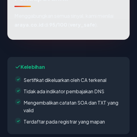
Menggabungkan semua sinyal, kami menilai
araya.co.id
di
95/100
(
very_safe
).
Kelebihan
Sertifikat dikeluarkan oleh CA terkenal
Tidak ada indikator pembajakan DNS
Mengembalikan catatan SOA dan TXT yang
valid
Terdaftar pada registrar yang mapan