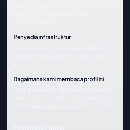
Untuk data dalam transit antara pengguna dan
araya.co.id, pemeriksaan enkripsi
mengembalikan: OK.
Penyedia infrastruktur
Pencarian GeoIP menempatkan
araya.co.id
di jaringan JOGJACAMP, secara geografis di
Indonesia.
Bagaimana kami membaca profil ini
Untuk
araya.co.id
, gambaran gabungan (20.1
tahun, SSL OK, hosting Indonesia, pendaftaran
PT JC Indonesia) jatuh dalam pita "very_safe".
Pendapat akhir