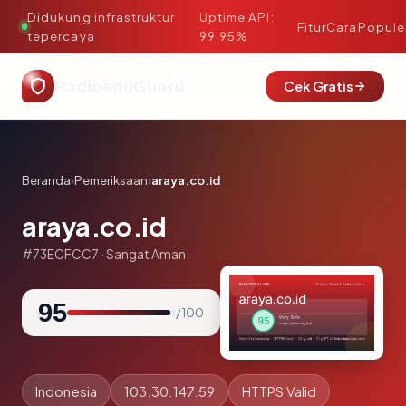
Didukung infrastruktur
Uptime API:
·
Fitur
Cara
Popule
tepercaya
99.95%
RadioeduGuard
Cek Gratis
Beranda
›
Pemeriksaan
›
araya.co.id
araya.co.id
#73ECFCC7 · Sangat Aman
95
/ 100
Indonesia
103.30.147.59
HTTPS Valid