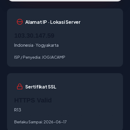
Alamat IP · Lokasi Server
103.30.147.59
Indonesia · Yogyakarta
ISP / Penyedia:
JOGJACAMP
Sertifikat SSL
HTTPS Valid
R13
Berlaku Sampai:
2026-06-17