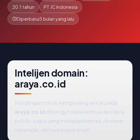
20.1 tahun
PT JC Indonesia
Diperbarui
3 bulan yang lalu
Intelijen domain:
araya.co.id
Pandangan pihak ketiga yang netral pada
araya.co.id
dibangun sepenuhnya dari data
publik: siapa yang menjalankannya, di mana
ia berada, dan seberapa aman.