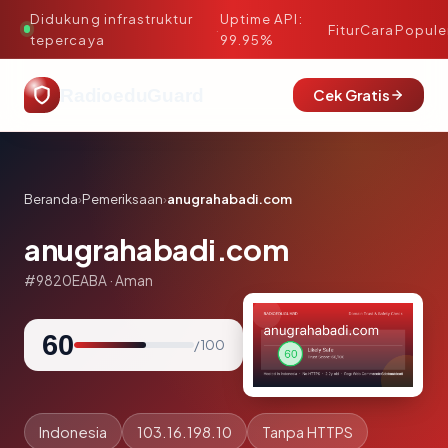
Didukung infrastruktur
Uptime API:
·
Fitur
Cara
Popule
tepercaya
99.95%
RadioeduGuard
Cek Gratis
Beranda
›
Pemeriksaan
›
anugrahabadi.com
anugrahabadi.com
#9820EABA · Aman
60
/ 100
Indonesia
103.16.198.10
Tanpa HTTPS