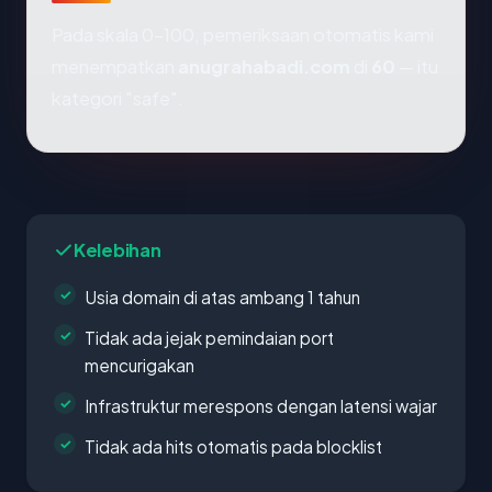
Pada skala 0-100, pemeriksaan otomatis kami
menempatkan
anugrahabadi.com
di
60
— itu
kategori "safe".
Kelebihan
Usia domain di atas ambang 1 tahun
Tidak ada jejak pemindaian port
mencurigakan
Infrastruktur merespons dengan latensi wajar
Tidak ada hits otomatis pada blocklist