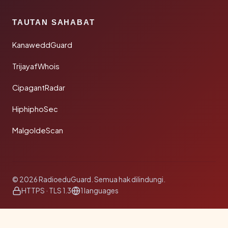
TAUTAN SAHABAT
KanaweddGuard
TrijayafWhois
CipagantRadar
HiphiphoSec
MalgoldeScan
© 2026 RadioeduGuard. Semua hak dilindungi.
HTTPS · TLS 1.3
1 languages