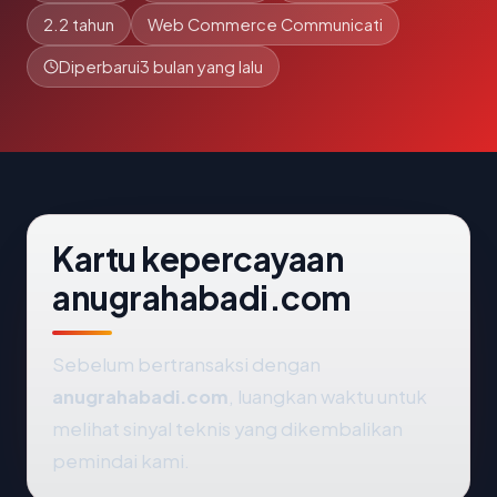
2.2 tahun
Web Commerce Communicati
Diperbarui
3 bulan yang lalu
Kartu kepercayaan
anugrahabadi.com
Sebelum bertransaksi dengan
anugrahabadi.com
, luangkan waktu untuk
melihat sinyal teknis yang dikembalikan
pemindai kami.