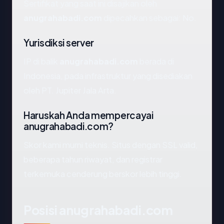
Sertifikat yang saat ini disajikan oleh
anugrahabadi.com
dipecahkan sebagai: No.
Yurisdiksi server
IP di balik
anugrahabadi.com
berada di
Indonesia, pada infrastruktur yang disediakan
oleh PT. Jupiter Jala Arta.
Haruskah Anda mempercayai
anugrahabadi.com?
Skor kami murni teknis. Situs dengan SSL valid,
beberapa tahun riwayat, dan registrar
terkemuka cenderung berskor lebih tinggi.
Posisi anugrahabadi.com