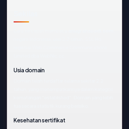
Sekilas
Cara tercepat membaca
anugrahabadi.com
:
negara Indonesia, usia 2.2 tahun, SSL No,
registrar Web Commerce Communications
Limited dba WebNic.cc.
Usia domain
Domain telah terdaftar selama sekitar 2.2
tahun, yang menempatkannya dalam kategori
kematangan "established". Domain yang lebih
tua secara statistik kurang berisiko.
Kesehatan sertifikat