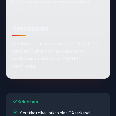
bisnis sah maupun cangkang yang diganti
merek.
Kesimpulan
Setelah memadukan sinyal DNS, TLS, RDAP,
dan GeoIP, skor otomatis kami untuk
anekatusma.com
ada di
95/100
(
very_safe
).
Kelebihan
Sertifikat dikeluarkan oleh CA terkenal