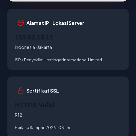
Alamat IP · Lokasi Server
153.92.13.11
Indonesia · Jakarta
ISP / Penyedia:
Hostinger International Limited
Sertifikat SSL
HTTPS Valid
R12
Berlaku Sampai:
2026-08-16