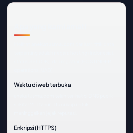
Apa yang kami amati
Melihat
anekatusma.com
dari luar, titik data
terpenting adalah negara hosting (Indonesia),
status SSL (OK), dan registrar (HOSTINGER
operations, UAB).
Waktu di web terbuka
anekatusma.com telah terlihat di DNS publik
sekitar 21.1 tahun. Itu cukup untuk
meninggalkan jejak reputasi.
Enkripsi (HTTPS)