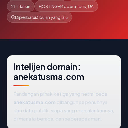
21.1 tahun
HOSTINGER operations, UA
Diperbarui
3 bulan yang lalu
Intelijen domain:
anekatusma.com
Pandangan pihak ketiga yang netral pada
anekatusma.com
dibangun sepenuhnya
dari data publik: siapa yang menjalankannya,
di mana ia berada, dan seberapa aman.