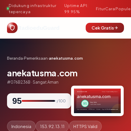
Didukung infrastruktur
Uptime API:
·
Fitur
Cara
Popule
tepercaya
99.95%
RadioeduGuard
Cek Gratis
Beranda
›
Pemeriksaan
›
anekatusma.com
anekatusma.com
#076B236B · Sangat Aman
95
/ 100
Indonesia
153.92.13.11
HTTPS Valid