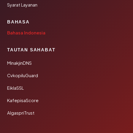
Syarat Layanan
BAHASA
Bahasa Indonesia
TAUTAN SAHABAT
MinakjinDNS
CvkopiluGuard
EiklaSSL
KafepisaScore
AlgaspriTrust