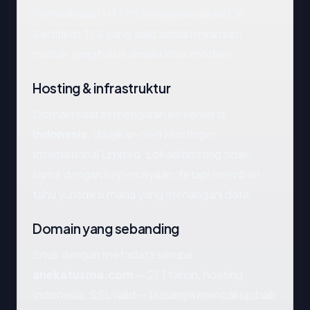
Pemeriksaan HTTPS mengembalikan OK.
Sertifikat TLS yang valid adalah minimum
mutlak yang harus dimiliki situs modern.
Hosting & infrastruktur
Domain saat ini mengarah ke server di
Indonesia
, disajikan oleh Hostinger
International Limited. Lokasi hosting tidak
sama dengan kepercayaan, tetapi memberi
tahu yurisdiksi mana yang menangani data.
Domain yang sebanding
Situs dengan metadata serupa
anekatusma.com
— 21.1 tahun, hosting
Indonesia, SSL valid — biasanya mencakup baik