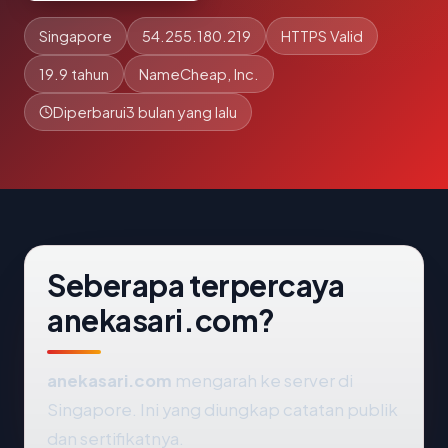
Singapore
54.255.180.219
HTTPS Valid
19.9 tahun
NameCheap, Inc.
Diperbarui
3 bulan yang lalu
Seberapa terpercaya
anekasari.com?
anekasari.com
mengarah ke server di
Singapore. Ini yang diungkap catatan publik
dan sertifikatnya.