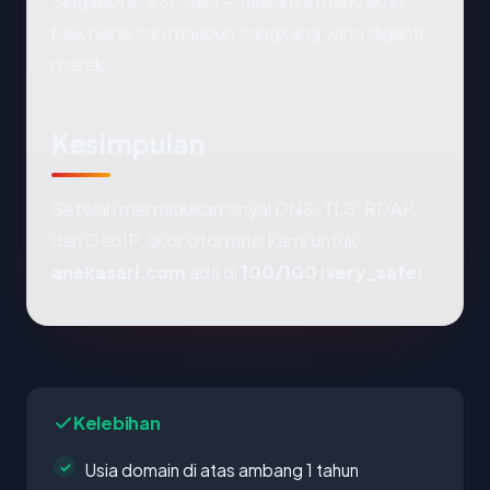
Singapore, SSL valid — biasanya mencakup
baik bisnis sah maupun cangkang yang diganti
merek.
Kesimpulan
Setelah memadukan sinyal DNS, TLS, RDAP,
dan GeoIP, skor otomatis kami untuk
anekasari.com
ada di
100/100
(
very_safe
).
Kelebihan
Usia domain di atas ambang 1 tahun