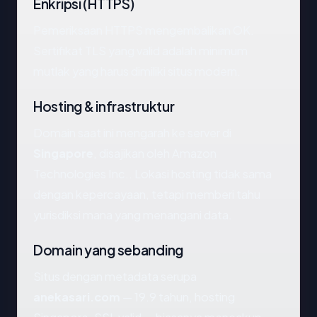
Enkripsi (HTTPS)
Pemeriksaan HTTPS mengembalikan OK.
Sertifikat TLS yang valid adalah minimum
mutlak yang harus dimiliki situs modern.
Hosting & infrastruktur
Domain saat ini mengarah ke server di
Singapore
, disajikan oleh Amazon
Technologies Inc.. Lokasi hosting tidak sama
dengan kepercayaan, tetapi memberi tahu
yurisdiksi mana yang menangani data.
Domain yang sebanding
Situs dengan metadata serupa
anekasari.com
— 19.9 tahun, hosting