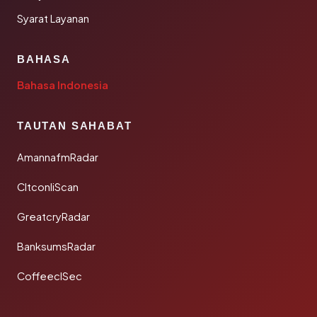
Syarat Layanan
BAHASA
Bahasa Indonesia
TAUTAN SAHABAT
AmannafmRadar
CltconliScan
GreatcryRadar
BanksumsRadar
CoffeeclSec