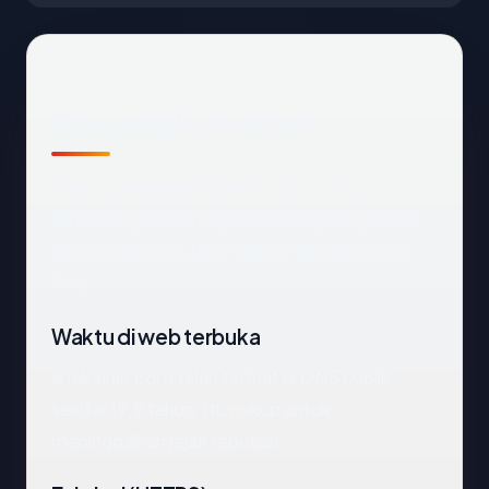
Apa yang kami amati
Melihat
anekasari.com
dari luar, titik data
terpenting adalah negara hosting (Singapore),
status SSL (OK), dan registrar (NameCheap,
Inc.).
Waktu di web terbuka
anekasari.com telah terlihat di DNS publik
sekitar 19.9 tahun. Itu cukup untuk
meninggalkan jejak reputasi.