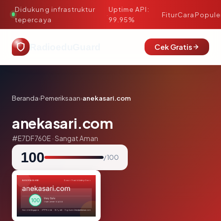
Didukung infrastruktur
Uptime API:
·
Fitur
Cara
Popule
tepercaya
99.95%
RadioeduGuard
Cek Gratis
Beranda
›
Pemeriksaan
›
anekasari.com
anekasari.com
#E7DF760E · Sangat Aman
100
/ 100