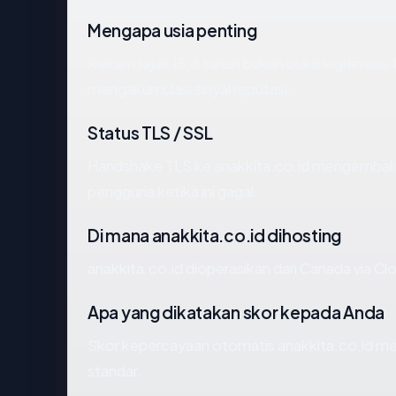
Mengapa usia penting
Rekam jejak 15.6 tahun bukan bukti legitimasi, 
mengakumulasi sinyal reputasi.
Status TLS / SSL
Handshake TLS ke anakkita.co.id mengembal
pengguna ketika ini gagal.
Di mana anakkita.co.id dihosting
anakkita.co.id dioperasikan dari Canada via Clo
Apa yang dikatakan skor kepada Anda
Skor kepercayaan otomatis anakkita.co.id men
standar.