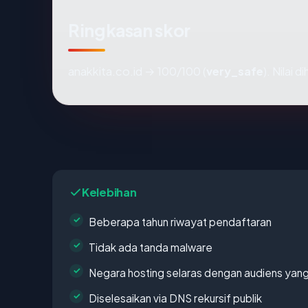
Ringkasan skor
anakkita.co.id → 100/100 (
very_safe
). Nilai 
Kelebihan
Beberapa tahun riwayat pendaftaran
Tidak ada tanda malware
Negara hosting selaras dengan audiens yan
Diselesaikan via DNS rekursif publik