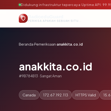
Didukung infrastruktur tepercaya
·
Uptime API: 99.
RadioeduGuard
PERIKSA APAKAH SEBUAH SITUS AMAN, TEPERCAYA, DAN TERVERIFIKASI DALAM HITUNGAN DETIK.
Beranda
›
Pemeriksaan
›
anakkita.co.id
anakkita.co.id
#9B784B13 · Sangat Aman
Canada
172.67.192.113
HTTPS Valid
15.6