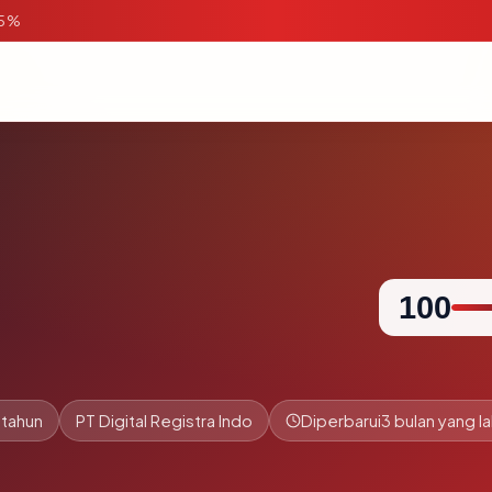
95%
100
 tahun
PT Digital Registra Indo
Diperbarui
3 bulan yang la