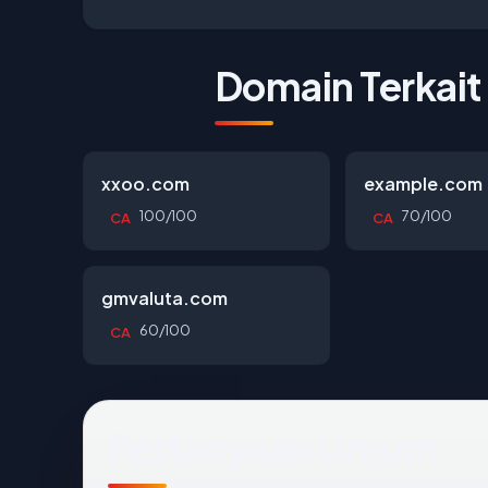
Domain Terkait
xxoo.com
example.com
100/100
70/100
CA
CA
gmvaluta.com
60/100
CA
Pertanyaan Umum