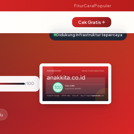
Fitur
Cara
Populer
Cek Gratis
Didukung infrastruktur tepercaya
/ 100
lu