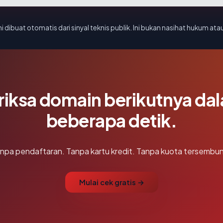
i dibuat otomatis dari sinyal teknis publik. Ini bukan nasihat hukum atau
riksa domain berikutnya da
beberapa detik.
npa pendaftaran. Tanpa kartu kredit. Tanpa kuota tersembun
Mulai cek gratis →