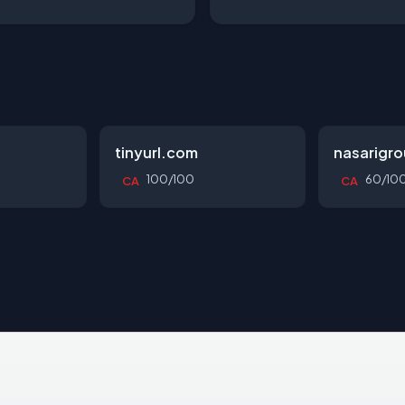
tinyurl.com
nasarigr
100/100
60/10
CA
CA