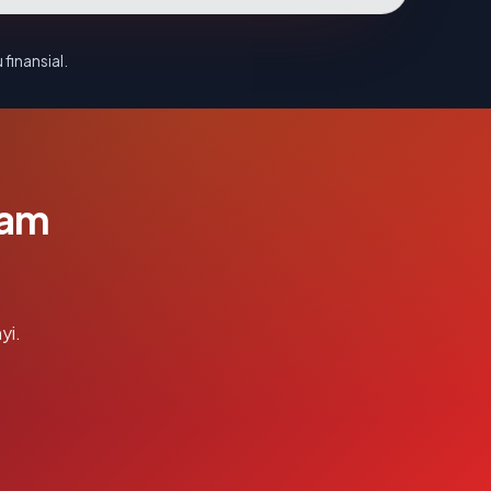
 finansial.
lam
yi.