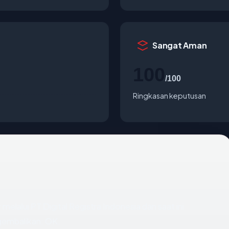
Sangat Aman
100
/100
Ringkasan keputusan
 melalui PT Digital Registra Indonesia dan saat ini
gembalikan: OK.