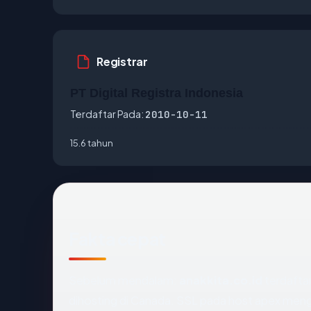
Registrar
PT Digital Registra Indonesia
Terdaftar Pada:
2010-10-11
15.6 tahun
Fakta cepat
Sebelum mendalam:
anakkita.co.id
terdaftar
dihosting di Canada. SSL pada host apex men