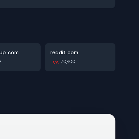
oup.com
reddit.com
0
70/100
CA