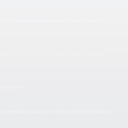
tetapi berarti
anakkita.co.id
punya waktu untuk
ikan: OK. Browser modern akan memperingatkan
udflare, Inc..
cerminkan apakah ia mengikuti praktik infrastruktur