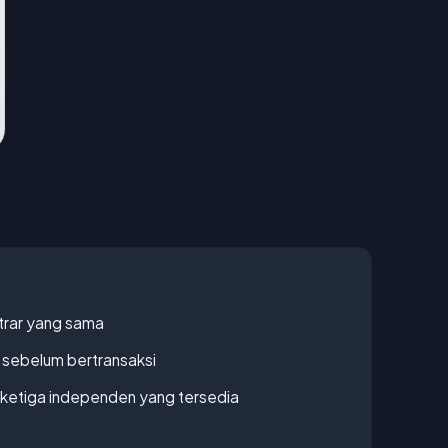
strar yang sama
en sebelum bertransaksi
k ketiga independen yang tersedia