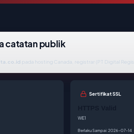
a catatan publik
ta.co.id
pada hosting Canada, registrar (PT Digital Regis
Sertifikat SSL
HTTPS Valid
WE1
Berlaku Sampai:
2026-07-14