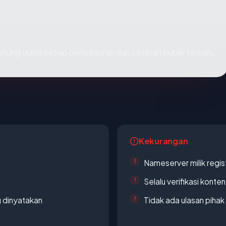
dihitung ulang setiap penyegaran dari catatan publik terbaru.
Kekurangan
Nameserver milik regi
Selalu verifikasi kont
g dinyatakan
Tidak ada ulasan piha