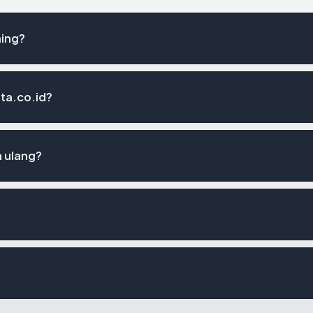
hing?
ita.co.id?
a ulang?