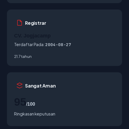
Registrar
CV. Jogjacamp
Terdaftar Pada:
2004-08-27
21.7 tahun
Sangat Aman
95
/100
Ringkasan keputusan