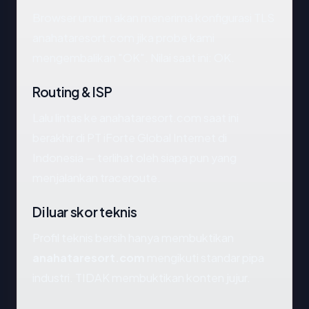
Browser umum akan menerima konfigurasi TLS
anahataresort.com jika probe kami
mengembalikan "OK". Nilai saat ini: OK.
Routing & ISP
Lalu lintas ke anahataresort.com saat ini
berakhir di PT iForte Global Internet di
Indonesia — terlihat oleh siapa pun yang
menjalankan traceroute.
Di luar skor teknis
Profil teknis bersih hanya membuktikan
anahataresort.com
mengikuti standar pipa
industri. TIDAK membuktikan konten jujur.