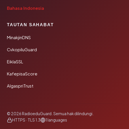
Bahasa Indonesia
TAUTAN SAHABAT
MinakjinDNS
CvkopiluGuard
EiklaSSL
KafepisaScore
AlgaspriTrust
© 2026 RadioeduGuard. Semua hak dilindungi.
HTTPS · TLS 1.3
1 languages