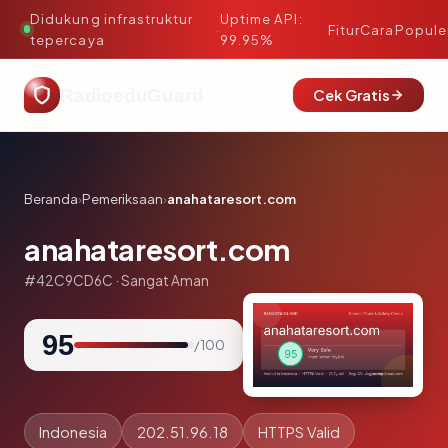
Didukung infrastruktur
Uptime API:
·
Fitur
Cara
Popule
tepercaya
99.95%
RadioeduGuard
Cek Gratis
Beranda
›
Pemeriksaan
›
anahataresort.com
anahataresort.com
#42C9CD6C · Sangat Aman
95
/ 100
Indonesia
202.51.96.18
HTTPS Valid