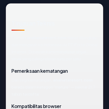
Tinjauan Teknis
Domain
anahataresort.com
dapat dijangkau
dan mengarah ke Indonesia via PT iForte Global
Internet. Di bawah kami menelusuri sinyal-
sinyal yang paling relevan satu per satu.
Pemeriksaan kematangan
Dari segi kematangan,
anahataresort.com
berada dalam kategori "mature" — sekitar 21.7
tahun terdaftar.
Kompatibilitas browser