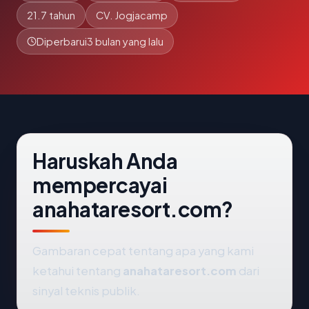
21.7 tahun
CV. Jogjacamp
Diperbarui
3 bulan yang lalu
Haruskah Anda
mempercayai
anahataresort.com?
Gambaran cepat tentang apa yang kami
ketahui tentang
anahataresort.com
dari
sinyal teknis publik.