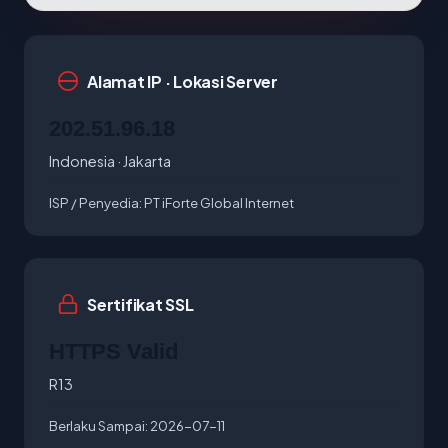
Alamat IP · Lokasi Server
202.51.96.18
Indonesia · Jakarta
ISP / Penyedia:
PT iForte Global Internet
Sertifikat SSL
HTTPS Valid
R13
Berlaku Sampai:
2026-07-11