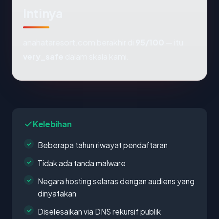
Intinya
anahataresort.com berakhir di
95/100
— itu
very_safe
dalam skala kami.
Kelebihan
Beberapa tahun riwayat pendaftaran
Tidak ada tanda malware
Negara hosting selaras dengan audiens yang
dinyatakan
Diselesaikan via DNS rekursif publik