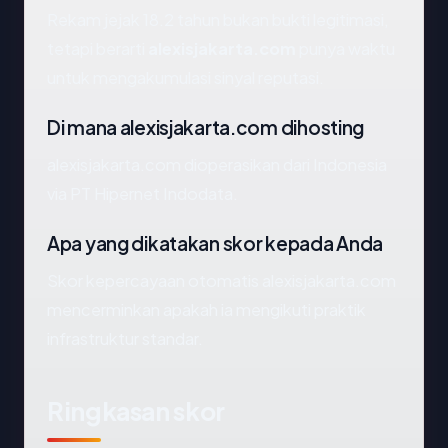
Rekam jejak 18.2 tahun bukan bukti legitimasi,
tetapi berarti
alexisjakarta.com
punya waktu
untuk mengakumulasi sinyal reputasi.
Di mana alexisjakarta.com dihosting
alexisjakarta.com dioperasikan dari Indonesia
via PT Hipernet Indodata.
Apa yang dikatakan skor kepada Anda
Skor kepercayaan otomatis alexisjakarta.com
mencerminkan apakah ia mengikuti praktik
infrastruktur standar.
Ringkasan skor