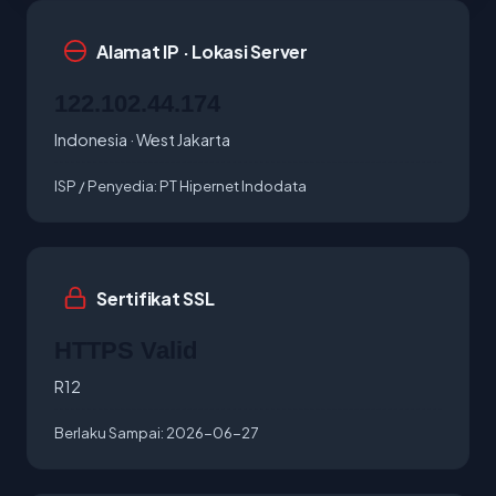
Alamat IP · Lokasi Server
122.102.44.174
Indonesia · West Jakarta
ISP / Penyedia:
PT Hipernet Indodata
Sertifikat SSL
HTTPS Valid
R12
Berlaku Sampai:
2026-06-27