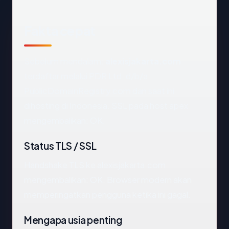
Fakta cepat
Sebelum mendalam:
alexisjakarta.com
terdaftar melalui PDR Ltd. d/b/a
PublicDomainRegistry.com dan saat ini
dihosting di Indonesia. SSL pada host apex
mengembalikan: OK.
Status TLS / SSL
Handshake TLS ke alexisjakarta.com
mengembalikan: OK. Browser modern akan
memperingatkan pengguna ketika ini gagal.
Mengapa usia penting