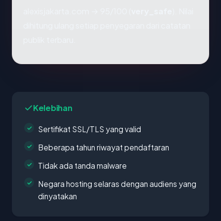
alexisjakarta.com → 95/100 (
very_safe
). Nilai
dihitung ulang setiap penyegaran dari catatan
publik terbaru.
Kelebihan
Sertifikat SSL/TLS yang valid
Beberapa tahun riwayat pendaftaran
Tidak ada tanda malware
Negara hosting selaras dengan audiens yang
dinyatakan