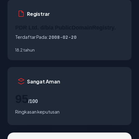
Registrar
PDR Ltd. d/b/a PublicDomainRegistry.
Terdaftar Pada:
2008-02-20
18.2 tahun
Sangat Aman
95
/100
Ringkasan keputusan