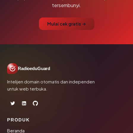
tersembunyi.
Mulai cek gratis →
RadioeduGuard
Intelijen domain otomatis dan independen
untuk web terbuka.
PRODUK
Beranda