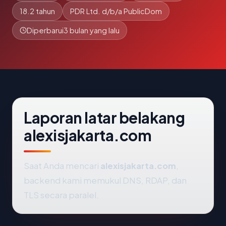
18.2 tahun
PDR Ltd. d/b/a PublicDom
Diperbarui
3 bulan yang lalu
Laporan latar belakang
alexisjakarta.com
Saat Anda mencari
alexisjakarta.com
,
backend kami memukul DNS, RDAP, dan
TLS secara paralel.