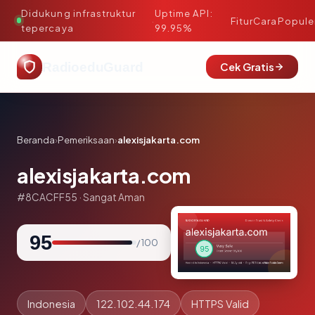
Didukung infrastruktur
Uptime API:
·
Fitur
Cara
Popule
tepercaya
99.95%
RadioeduGuard
Cek Gratis
Beranda
›
Pemeriksaan
›
alexisjakarta.com
alexisjakarta.com
#8CACFF55 · Sangat Aman
95
/ 100
Indonesia
122.102.44.174
HTTPS Valid