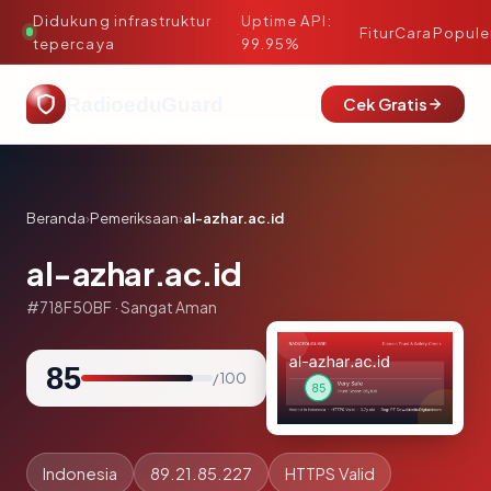
Didukung infrastruktur
Uptime API:
·
Fitur
Cara
Popule
tepercaya
99.95%
RadioeduGuard
Cek Gratis
Beranda
›
Pemeriksaan
›
al-azhar.ac.id
al-azhar.ac.id
#718F50BF · Sangat Aman
85
/ 100
Indonesia
89.21.85.227
HTTPS Valid