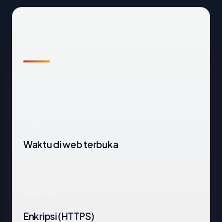
Apa yang kami amati
Melihat
al-azhar.ac.id
dari luar, titik data
terpenting adalah negara hosting (Indonesia),
status SSL (OK), dan registrar (PT Dewabisnis
Digital Indonesia).
Waktu di web terbuka
al-azhar.ac.id telah terlihat di DNS publik sekitar
3.2 tahun. Itu cukup untuk meninggalkan jejak
reputasi.
Enkripsi (HTTPS)