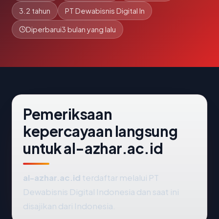
3.2 tahun
PT Dewabisnis Digital In
Diperbarui
3 bulan yang lalu
Pemeriksaan
kepercayaan langsung
untuk al-azhar.ac.id
al-azhar.ac.id
terdaftar melalui PT
Dewabisnis Digital Indonesia dan saat ini
disajikan dari Indonesia.