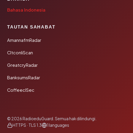
Bahasa Indonesia
TAUTAN SAHABAT
AmannafmRadar
CltconliScan
GreatcryRadar
BanksumsRadar
CoffeeclSec
© 2026 RadioeduGuard. Semua hak dilindungi.
HTTPS · TLS 1.3
1 languages