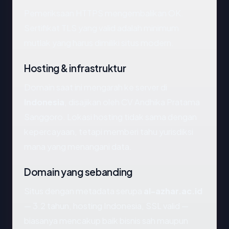
Pemeriksaan HTTPS mengembalikan OK.
Sertifikat TLS yang valid adalah minimum
mutlak yang harus dimiliki situs modern.
Hosting & infrastruktur
Domain saat ini mengarah ke server di
Indonesia
, disajikan oleh CV Andhika Pratama
Sanggoro. Lokasi hosting tidak sama dengan
kepercayaan, tetapi memberi tahu yurisdiksi
mana yang menangani data.
Domain yang sebanding
Situs dengan metadata serupa
al-azhar.ac.id
— 3.2 tahun, hosting Indonesia, SSL valid —
biasanya mencakup baik bisnis sah maupun