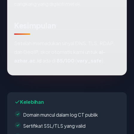
cangkang yang diganti merek.
Kesimpulan
Setelah memadukan sinyal DNS, TLS, RDAP,
dan GeoIP, skor otomatis kami untuk
al-
azhar.ac.id
ada di
85/100
(
very_safe
).
Kelebihan
Domain muncul dalam log CT publik
Sertifikat SSL/TLS yang valid