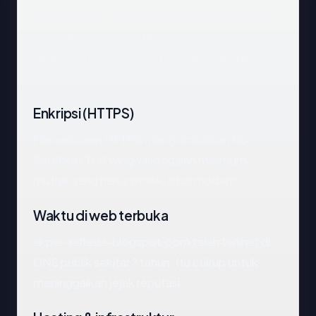
Melihat
akper-raflesia-blogspot.com
dari
luar, titik data terpenting adalah negara hosting
(Unknown), status SSL (No), dan registrar
(Unknown).
Enkripsi (HTTPS)
Pemeriksaan HTTPS mengembalikan No.
Sertifikat TLS yang valid adalah minimum
mutlak yang harus dimiliki situs modern.
Waktu di web terbuka
akper-raflesia-blogspot.com telah terlihat di
DNS publik sekitar ? tahun. Itu cukup untuk
meninggalkan jejak reputasi.