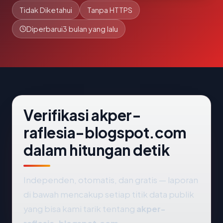
Tidak Diketahui
Tanpa HTTPS
Diperbarui
3 bulan yang lalu
Verifikasi akper-
raflesia-blogspot.com
dalam hitungan detik
Independen, otomatis, dan gratis — laporan
di bawah mencakup setiap titik data publik
yang bisa kami tarik tentang
akper-