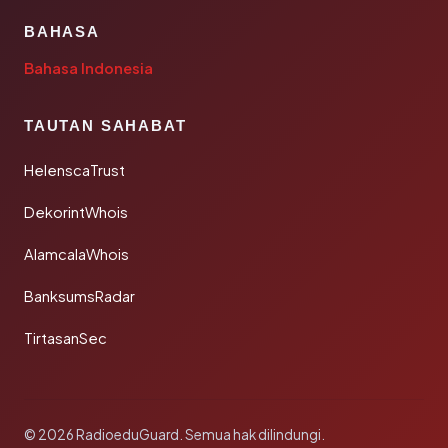
BAHASA
Bahasa Indonesia
TAUTAN SAHABAT
HelenscaTrust
DekorintWhois
AlamcalaWhois
BanksumsRadar
TirtasanSec
© 2026 RadioeduGuard. Semua hak dilindungi.