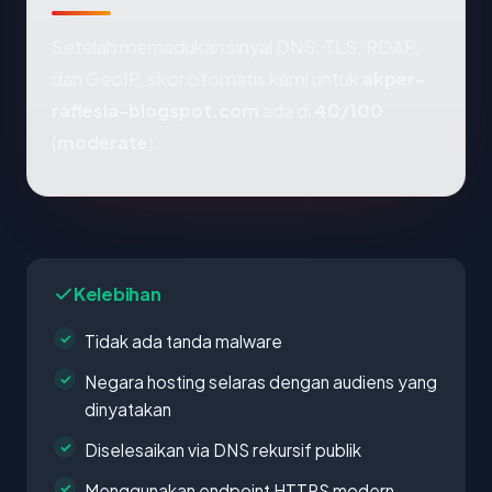
Setelah memadukan sinyal DNS, TLS, RDAP,
dan GeoIP, skor otomatis kami untuk
akper-
raflesia-blogspot.com
ada di
40/100
(
moderate
).
Kelebihan
Tidak ada tanda malware
Negara hosting selaras dengan audiens yang
dinyatakan
Diselesaikan via DNS rekursif publik
Menggunakan endpoint HTTPS modern