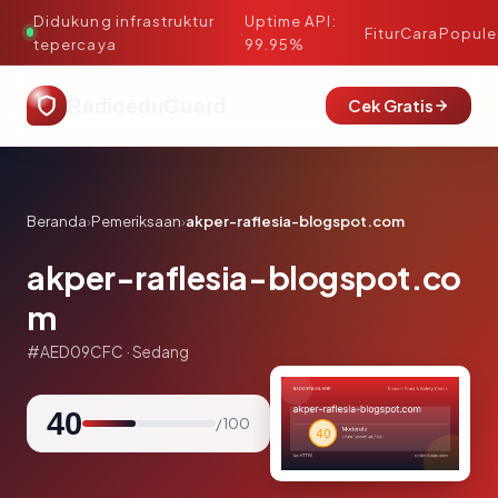
Didukung infrastruktur
Uptime API:
·
Fitur
Cara
Popule
tepercaya
99.95%
RadioeduGuard
Cek Gratis
Beranda
›
Pemeriksaan
›
akper-raflesia-blogspot.com
akper-raflesia-blogspot.co
m
#AED09CFC · Sedang
40
/ 100