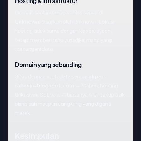
Hosting & infrastruktur
Domain saat ini mengarah ke server di
Unknown
, disajikan oleh Unknown. Lokasi
hosting tidak sama dengan kepercayaan,
tetapi memberi tahu yurisdiksi mana yang
menangani data.
Domain yang sebanding
Situs dengan metadata serupa
akper-
raflesia-blogspot.com
— ? tahun, hosting
Unknown, SSL valid — biasanya mencakup baik
bisnis sah maupun cangkang yang diganti
merek.
Kesimpulan