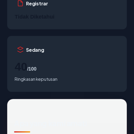
Registrar
Tidak Diketahui
Sedang
40
/100
Ringkasan keputusan
Apa yang kami amati