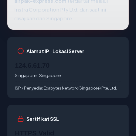
airpak-express.com
terdaftar melalui
Instra Corporation Pty Ltd. dan saat ini
disajikan dari Singapore.
Alamat IP · Lokasi Server
124.6.61.70
Singapore · Singapore
ISP / Penyedia:
Exabytes Network (Singapore) Pte. Ltd.
Sertifikat SSL
HTTPS Valid