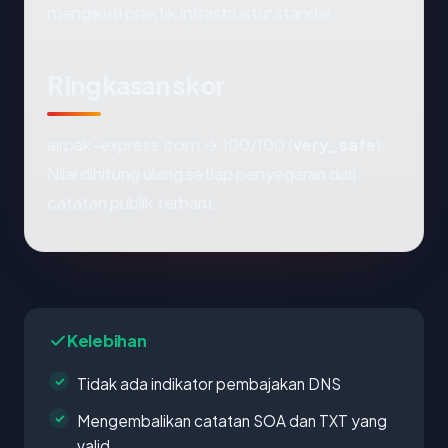
mengikuti praktik infrastruktur standar.
Ringkasan skor
airpak-express.com → 100/100 (
very_safe
).
Nilai dihitung ulang setiap penyegaran dari
catatan publik terbaru.
Kelebihan
Tidak ada indikator pembajakan DNS
Mengembalikan catatan SOA dan TXT yang
valid