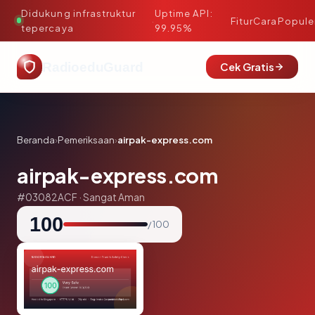
Didukung infrastruktur
Uptime API:
·
Fitur
Cara
Popule
tepercaya
99.95%
RadioeduGuard
Cek Gratis
Beranda
›
Pemeriksaan
›
airpak-express.com
airpak-express.com
#03082ACF · Sangat Aman
100
/ 100