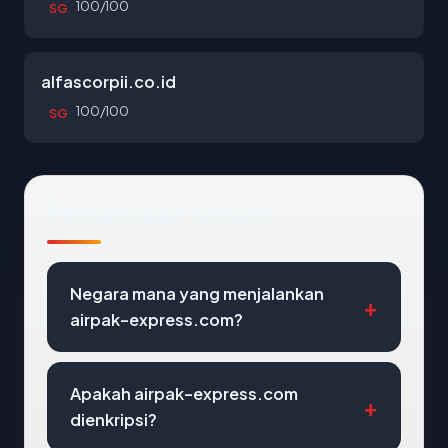
100/100
SG
alfascorpii.co.id
100/100
SG
Pertanyaan Umum
Negara mana yang menjalankan
airpak-express.com?
Apakah airpak-express.com
dienkripsi?