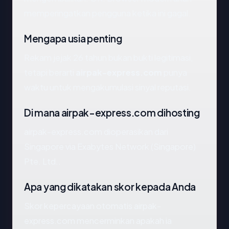
memperingatkan pengguna ketika ini gagal.
Mengapa usia penting
Rekam jejak 26 tahun bukan bukti legitimasi,
tetapi berarti
airpak-express.com
punya
waktu untuk mengakumulasi sinyal reputasi.
Di mana airpak-express.com dihosting
airpak-express.com dioperasikan dari
Singapore via Exabytes Network (Singapore)
Pte. Ltd..
Apa yang dikatakan skor kepada Anda
Skor kepercayaan otomatis airpak-
express.com mencerminkan apakah ia