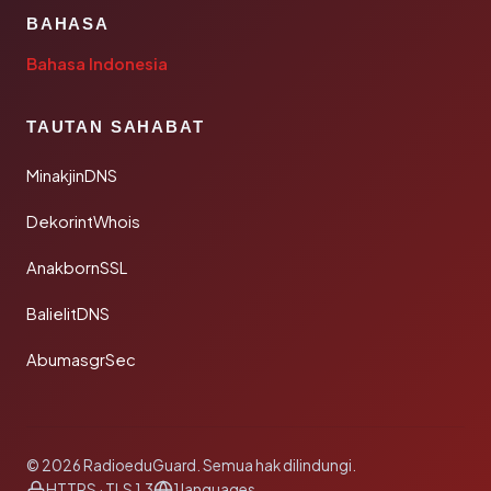
BAHASA
Bahasa Indonesia
TAUTAN SAHABAT
MinakjinDNS
DekorintWhois
AnakbornSSL
BalielitDNS
AbumasgrSec
© 2026 RadioeduGuard. Semua hak dilindungi.
HTTPS · TLS 1.3
1 languages