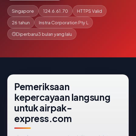
Singapore
124.6.61.70
HTTPS Valid
26 tahun
Instra Corporation Pty L
Diperbarui
3 bulan yang lalu
Pemeriksaan
kepercayaan langsung
untuk airpak-
express.com