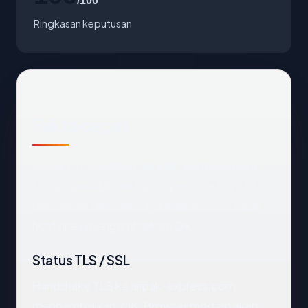
/100
Ringkasan keputusan
Fakta cepat
Sebelum mendalam:
airpak-express.com
terdaftar melalui Instra Corporation Pty Ltd.
dan saat ini dihosting di Singapore. SSL pada
host apex mengembalikan: OK.
Status TLS / SSL
Handshake TLS ke airpak-express.com
mengembalikan: OK. Browser modern akan