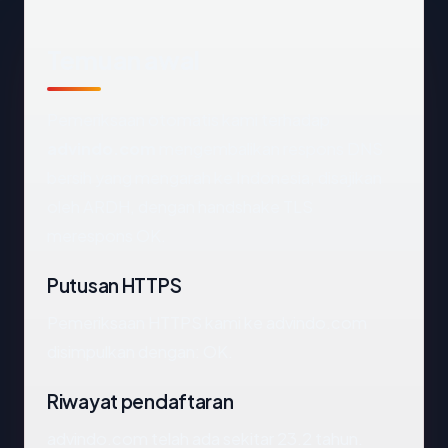
Temuan awal
Pemeriksaan otomatis kami terhadap
advindo.com
mengembalikan respons DNS
bersih yang mengarah ke Indonesia, disajikan
oleh ARDH, dengan handshake TLS
merespons OK.
Putusan HTTPS
Pemeriksaan HTTPS kami ke advindo.com
disimpulkan dengan: OK.
Riwayat pendaftaran
advindo.com telah ada sekitar 23.2 tahun.