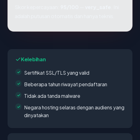
Skor kepercayaan:
95/100
—
very_safe
. Ini
adalah putusan otomatis dan hanya teknis.
Kelebihan
Sertifikat SSL/TLS yang valid
Beberapa tahun riwayat pendaftaran
Tidak ada tanda malware
Negara hosting selaras dengan audiens yang
dinyatakan