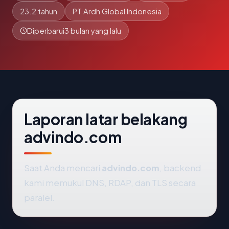
23.2 tahun
PT Ardh Global Indonesia
Diperbarui
3 bulan yang lalu
Laporan latar belakang
advindo.com
Saat Anda mencari
advindo.com
, backend
kami memukul DNS, RDAP, dan TLS secara
paralel.