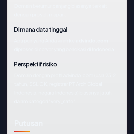
Domain berumur panjang biasanya terkait
dengan proyek mapan.
Di mana data tinggal
Apa pun yang Anda kirim ke
advindo.com
diproses di server yang berlokasi di Indonesia.
Perspektif risiko
Domain dengan profil advindo.com (usia 23.2
tahun, SSL OK, registrar PT Ardh Global
Indonesia, negara Indonesia) biasanya jatuh
dalam kategori "very_safe".
Putusan