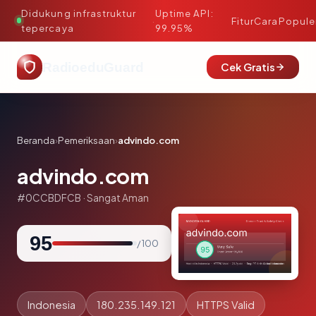
Didukung infrastruktur
Uptime API:
·
Fitur
Cara
Popule
tepercaya
99.95%
RadioeduGuard
Cek Gratis
Beranda
›
Pemeriksaan
›
advindo.com
advindo.com
#0CCBDFCB · Sangat Aman
95
/ 100
Indonesia
180.235.149.121
HTTPS Valid